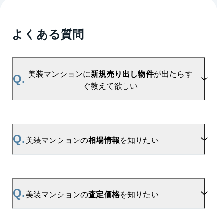
よくある質問
美装マンションに
新規売り出し物件
が出たらす
Q.
ぐ教えて欲しい
A.
当サイトには、
「売り出されたら教えて」
リクエス
ト機能がございます。お気に入りのマンションをご
Q.
美装マンションの
相場情報
を知りたい
登録いただきますと、新着情報をいち早くお届けし
ます。
ご登録はこちら→
美装マンションの新着登録
A.
参考相場価格、参考相場賃料
を掲載しております。
美装マンションの過去の販売事例や、周辺の販売実
Q.
美装マンションの
査定価格
を知りたい
績からAIが算出した数値です。ご希望の広さに合わ
せてご確認いただけますので、平米数選択もご活用