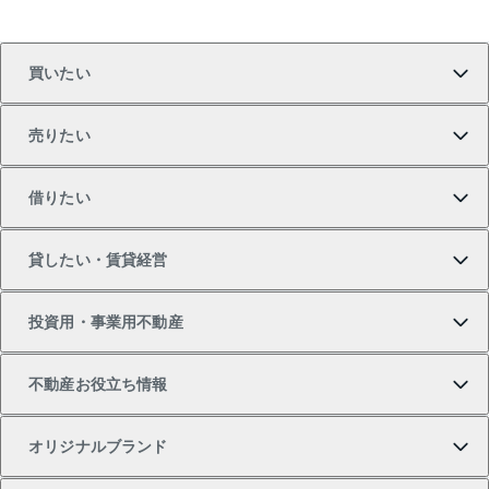
買いたい
売りたい
買いたいTOP
借りたい
マンションの購入
売りたいTOP
貸したい・賃貸経営
新築・分譲マンションの購入
マンションの売却・査定
借りたいTOP
投資用・事業用不動産
中古マンションの購入
一戸建ての売却・査定
物件を借りる
貸したいTOP
不動産お役立ち情報
一戸建ての購入
土地の売却・査定
オフィス・店舗の賃貸
無料賃料査定
投資用・事業用不動産TOP
オリジナルブランド
新築一戸建ての購入
スピードAI査定
借りるときの流れ
マンション賃料データ
投資用不動産
不動産お役立ち情報