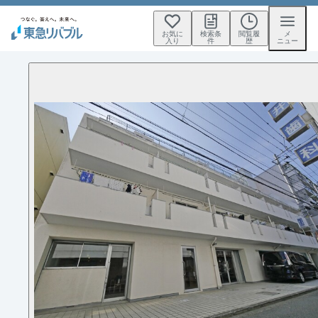
お気に
検索条
閲覧履
メ
入り
件
歴
ニュー