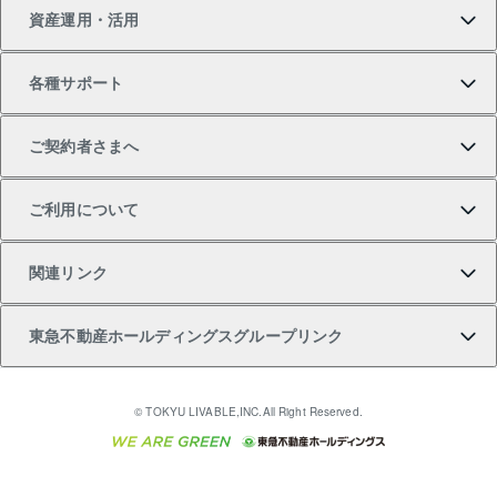
資産運用・活用
中古一戸建ての購入
不動産売却について
借りるガイド
賃貸管理プラン
事業用不動産
不動産AIアドバイザー Tellus Talk
当社売主リノベーションマンション
各種サポート
一棟リノベーションマンション L`GENTE（ルジェン
土地の購入
不動産査定について
リロケーションについて
マンション投資
マンションライブラリー
等価交換事業
テ）
ご契約者さまへ
不動産購入の流れ
売却サービス
貸すときの流れ
投資用マンション
人気マンションランキング
区分リノベーションマンション Lideas（リディアス）
不動産M&A
シニア向けサポート
ご利用について
投資用一棟レジデンスWELL SQUARE（ウェルスクエ
注目キーワード物件特集
不動産売却の流れ
貸すガイド
マンション一棟
暮らしに役立つ不動産メディア 「Lnote」
アセットマネジメント・出資
相続サポート
ご契約者さまサポートメニュー
ア）
関連リンク
購入ガイド
不動産買換えの流れ
アパート経営
不動産相場・不動産価格情報
不動産小口投資 LEGACIA（レガシア）
リフォームサポート
ご紹介・再契約特典
本人確認に関するお客様へのお願い
東急不動産ホールディングスグループリンク
売却ガイド
アパート投資用物件
不動産売却FAQ
入居者様専用-各種ご案内（賃貸）
金融商品取引について
すまいValue
多言語対応
English
繁体中文
簡体中文
これからご結婚される方に東急百貨店のブライダルク
© TOKYU LIVABLE,INC.All Right Reserved.
収益物件
不動産コラム・ニュース
東急こすもす会「こすもすWeb」
東急リバブル ソーシャルメディアポリシー
東急不動産
ラブ
ご意見・お問い合わせ（金融商品取引専用の相談・お
人材サービスのご用命は 東急リバブルスタッフ株式会
ビル購入（ビル一棟）
不動産用語集
東急コミュニティー
問い合わせ窓口）
社まで