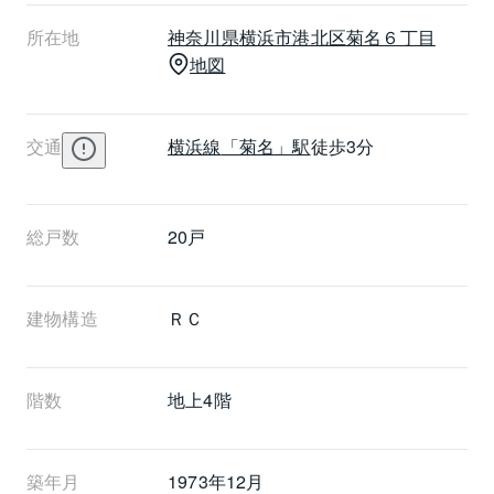
す。美装マンションはシングルが住むのに適したプラ
所在地
神奈川県
横浜市港北区
菊名６丁目
ンを提供しています。共用部にメールボックスを設置
地図
しています。築年数はたっていますがきれいに保たれ
たマンション周りから管理体制の良さが感じられま
す。
交通
横浜線
「菊名」駅
徒歩3分
総戸数
20戸
建物構造
ＲＣ
階数
地上4階 
築年月
1973年12月