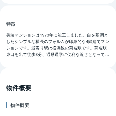
特徴
美装マンションは1973年に竣工しました。白を基調と
したシンプルな横長のフォルムが印象的な4階建てマン
ションです。最寄り駅は横浜線の菊名駅です。菊名駅
東口を出て徒歩3分、通勤通学に便利な近さとなってい
ます。東急東横線の菊名駅も同じく徒歩3分、行き先に
応じて使い分けが可能です。横浜線の菊名駅から東海
道新幹線と横浜市営地下鉄ブルーラインの新横浜駅へ
は1駅2分です。東急東横線の菊名駅は特急停車駅で横
物件概要
浜駅まで1駅6分、渋谷駅へ約20分となっています。
スーパーが徒歩1分にあるので毎日の買い物に困ること
はないでしょう。美装マンションから徒歩12分にある
物件概要
菊名桜山公園は八重桜の名所として知られています。
春には美しく咲き誇る桜を楽しむことができそうで