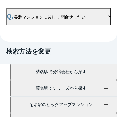
ください。
A.
美装マンションの無料売却査定は
お問い合わせフォーム
よりお問い合わせください。
Q.
美装マンションに関して
問合せ
したい
マンションAI査定では、ご所有マンションの推定価
格をAIがすぐにスピード査定いたします。
→
AI査定はこちら
A.
売買に関するお問い合わせは、
菊名センター
（TEL：0120-109-964）
検索方法を変更
賃貸に関するお問い合わせは、
日吉センター
（TEL：0800-170-7047）
にて承っております。
菊名駅で分譲会社から探す
菊名駅でシリーズから探す
菊名駅のピックアップマンション