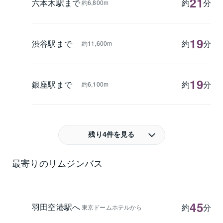
21
六本木駅まで
約
分
約6,800m
19
渋谷駅まで
約
分
約11,600m
19
銀座駅まで
約
分
約6,100m
残り4件を見る
最寄りのリムジンバス
45
羽田空港駅へ
約
分
東京ドームホテルから