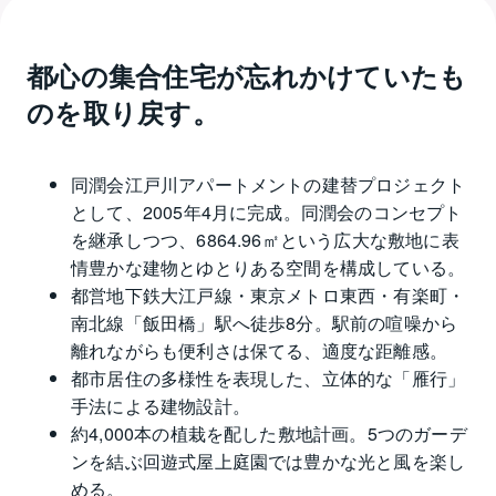
都心の集合住宅が忘れかけていたも
のを取り戻す。
同潤会江戸川アパートメントの建替プロジェクト
として、2005年4月に完成。同潤会のコンセプト
を継承しつつ、6864.96㎡という広大な敷地に表
情豊かな建物とゆとりある空間を構成している。
都営地下鉄大江戸線・東京メトロ東西・有楽町・
南北線「飯田橋」駅へ徒歩8分。駅前の喧噪から
離れながらも便利さは保てる、適度な距離感。
都市居住の多様性を表現した、立体的な「雁行」
手法による建物設計。
約4,000本の植栽を配した敷地計画。5つのガーデ
ンを結ぶ回遊式屋上庭園では豊かな光と風を楽し
める。