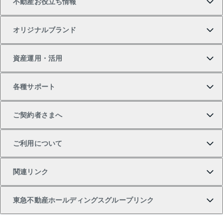
不動産お役立ち情報
一戸建ての購入
土地の売却・査定
オフィス・店舗の賃貸
無料賃料査定
投資用・事業用不動産TOP
オリジナルブランド
新築一戸建ての購入
スピードAI査定
借りるときの流れ
マンション賃料データ
投資用不動産
不動産お役立ち情報
資産運用・活用
中古一戸建ての購入
不動産売却について
借りるガイド
賃貸管理プラン
事業用不動産
不動産AIアドバイザー Tellus Talk
当社売主リノベーションマンション
各種サポート
一棟リノベーションマンション L`GENTE（ルジェン
土地の購入
不動産査定について
リロケーションについて
マンション投資
マンションライブラリー
等価交換事業
テ）
ご契約者さまへ
不動産購入の流れ
売却サービス
貸すときの流れ
投資用マンション
人気マンションランキング
区分リノベーションマンション Lideas（リディアス）
不動産M&A
シニア向けサポート
ご利用について
投資用一棟レジデンスWELL SQUARE（ウェルスクエ
注目キーワード物件特集
不動産売却の流れ
貸すガイド
マンション一棟
暮らしに役立つ不動産メディア 「Lnote」
アセットマネジメント・出資
相続サポート
ご契約者さまサポートメニュー
ア）
関連リンク
購入ガイド
不動産買換えの流れ
アパート経営
不動産相場・不動産価格情報
不動産小口投資 LEGACIA（レガシア）
リフォームサポート
ご紹介・再契約特典
本人確認に関するお客様へのお願い
東急不動産ホールディングスグループリンク
売却ガイド
アパート投資用物件
不動産売却FAQ
入居者様専用-各種ご案内（賃貸）
金融商品取引について
すまいValue
多言語対応