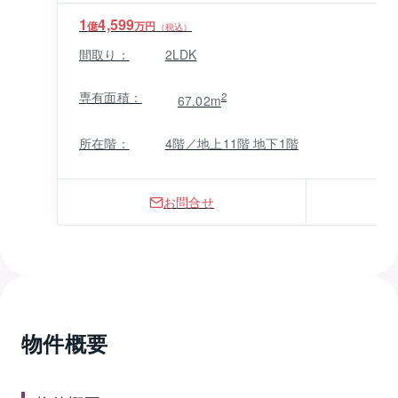
1
4,599
億
万円
（税込）
間取り：
2LDK
専有面積：
2
67.02m
所在階：
4階／地上11階 地下1階
お問合せ
物件概要