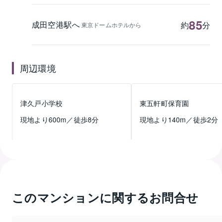
85
成田空港駅へ
約
分
東京ドームホテルから
周辺環境
津久戸小学校
東五軒町保育園
現地より
600
m／徒歩
8
分
現地より
140
m／徒歩
2
分
このマンションに関するお問合せ