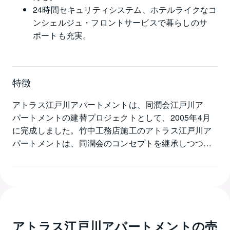
24時間セキュリティシステム、ホテルライクなコ
ンシェルジュ・フロントサービスで暮らしのサ
ポートも充実。
特徴
アトラス江戸川アパートメントは、同潤会江戸川ア
パートメントの建替プロジェクトとして、2005年4月
に完成しました。竹中工務店施工のアトラス江戸川ア
パートメントは、同潤会のコンセプトを継承しつつ、
6864.96㎡という広大な敷地に表情豊かな建物とゆとり
ある空間を構成しています。総戸数233戸の大規模レジ
デンスで2008年グッドデザイン賞を受賞しました。ア
ドレスは新宿区新小川町、JR総武中央線、東京メトロ
有楽町線・南北線・東西線・都営大江戸線の飯田橋駅
まで徒歩8分と都心へのアクセスも良好です。内装・設
アトラス江戸川アパートメント
の売