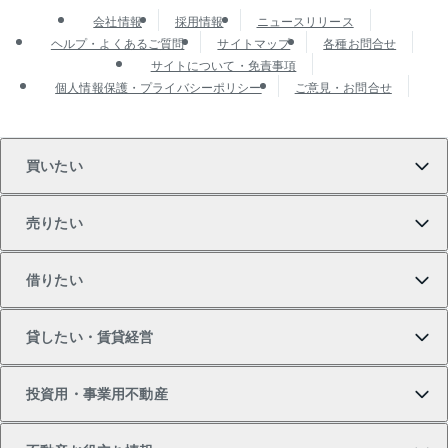
会社情報
採用情報
ニュースリリース
ヘルプ・よくあるご質問
サイトマップ
各種お問合せ
サイトについて・免責事項
個人情報保護・プライバシーポリシー
ご意見・お問合せ
買いたい
売りたい
買いたいTOP
借りたい
マンションの購入
売りたいTOP
貸したい・賃貸経営
新築・分譲マンションの購入
マンションの売却・査定
借りたいTOP
投資用・事業用不動産
中古マンションの購入
一戸建ての売却・査定
物件を借りる
貸したいTOP