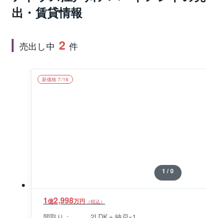
備の充実ぶりはもちろん、24時間セキュリティシステ
出・賃貸情報
ム、ホテルライクなコンシェルジュ・フロントサービ
スも好評です。
2
売出し中
件
新価格 7/16
1 / 0
1
2,998
億
万円
（税込）
間取り：
2LDK＋納戸×1