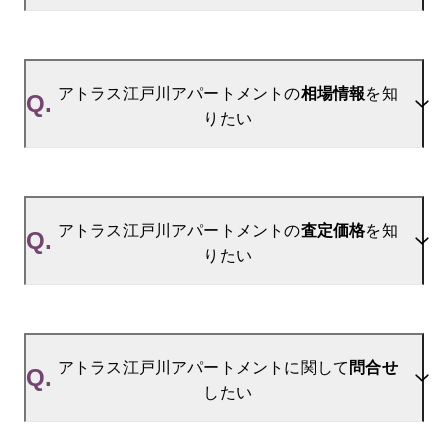
A.
当サイトには、
「売り出されたら教えて」
リクエス
ト機能がございます。お気に入りのマンションをご
アトラス江戸川アパートメントの
相場情報
を知
Q.
登録いただきますと、新着情報をいち早くお届けし
りたい
ます。
ご登録はこちら→
アトラス江戸川アパートメントの新着登録
A.
参考相場価格、参考相場賃料
を掲載しております。
アトラス江戸川アパートメントの過去の販売事例
アトラス江戸川アパートメントの
査定価格
を知
Q.
や、周辺の販売実績からAIが算出した数値です。ご
りたい
希望の広さに合わせてご確認いただけますので、平
米数選択もご活用ください。
A.
アトラス江戸川アパートメントの無料売却査定は
お問い合わせフォーム
よりお問い合わせください。
アトラス江戸川アパートメントに関して
問合せ
Q.
したい