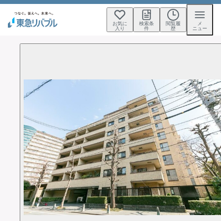
お気に
検索条
閲覧履
メ
入り
件
歴
ニュー