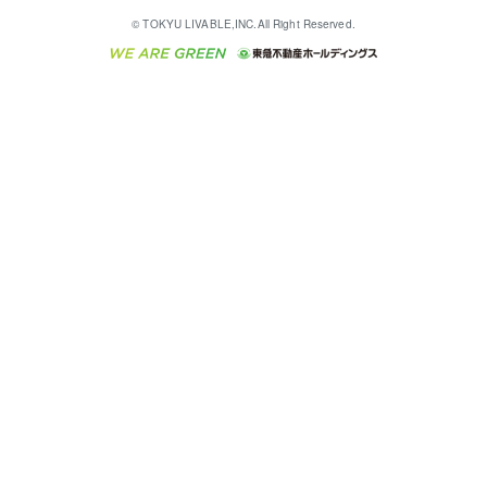
English
繁体中文
簡体中文
これからご結婚される方に東急百貨店のブライダルク
© TOKYU LIVABLE,INC.All Right Reserved.
収益物件
不動産コラム・ニュース
東急こすもす会「こすもすWeb」
東急リバブル ソーシャルメディアポリシー
東急不動産
ラブ
ご意見・お問い合わせ（金融商品取引専用の相談・お
人材サービスのご用命は 東急リバブルスタッフ株式会
ビル購入（ビル一棟）
不動産用語集
東急コミュニティー
問い合わせ窓口）
社まで
投資用不動産の売却査定
不動産なんでもネット相談室
保険募集におけるプライバシー・ポリシー
東北の逸品を贈ります 東北すぐれものセレクション
東急リバブル
ダイレクトメール（郵送物）・Eメールなどの送付停
事業用不動産の売却査定
住まいの税金
民泊の開業・運営のご相談は「ReINN株式会社」まで
東急住宅リース
止について
海外不動産
物件一括検索（購入＆賃貸）
宅地建物取引業者の皆様へ
学生情報センター（ナジック）
グループの一覧をもっと見る