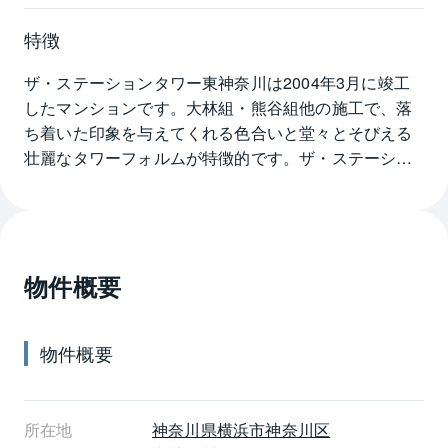
特徴
ザ・ステーションタワー東神奈川は2004年3月に竣工
したマンションです。大林組・熊谷組他の施工で、落
ち着いた印象を与えてくれる色合いと堂々とそびえる
壮麗なタワーフォルムが特徴的です。ザ・ステーショ
ンタワー東神奈川は最寄り駅のJR京浜東北線・横浜線
東神奈川駅より徒歩1分、または京浜急行本線仲木戸駅
より徒歩1分と2駅から至近距離にある便利な立地。い
ずれもビッグターミナル横浜駅へは3分程度でアクセス
物件概要
可能です。さらに首都高速の入り口も近隣にあるた
め、車の交通の便も良くなっています。
物件概要
所在地
神奈川県
横浜市神奈川区