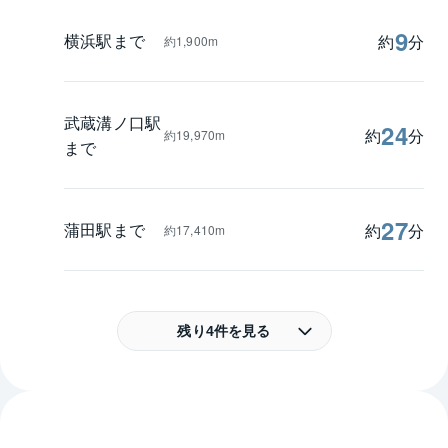
9
横浜駅まで
約
分
約1,900m
武蔵溝ノ口駅
24
約
分
約19,970m
まで
27
蒲田駅まで
約
分
約17,410m
残り4件を見る