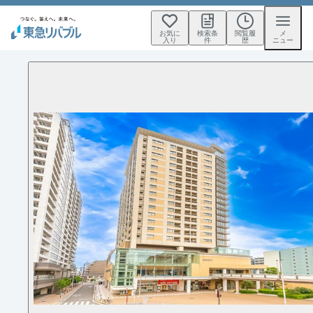
お気に
検索条
閲覧履
メ
入り
件
歴
ニュー