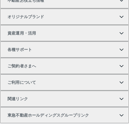
不動産お役立ち情報
一戸建ての購入
土地の売却・査定
オフィス・店舗の賃貸
無料賃料査定
投資用・事業用不動産TOP
オリジナルブランド
新築一戸建ての購入
スピードAI査定
借りるときの流れ
マンション賃料データ
投資用不動産
不動産お役立ち情報
資産運用・活用
中古一戸建ての購入
不動産売却について
借りるガイド
賃貸管理プラン
事業用不動産
不動産AIアドバイザー Tellus Talk
当社売主リノベーションマンション
各種サポート
一棟リノベーションマンション L`GENTE（ルジェン
土地の購入
不動産査定について
リロケーションについて
マンション投資
マンションライブラリー
等価交換事業
テ）
ご契約者さまへ
不動産購入の流れ
売却サービス
貸すときの流れ
投資用マンション
人気マンションランキング
区分リノベーションマンション Lideas（リディアス）
不動産M&A
シニア向けサポート
ご利用について
投資用一棟レジデンスWELL SQUARE（ウェルスクエ
注目キーワード物件特集
不動産売却の流れ
貸すガイド
マンション一棟
暮らしに役立つ不動産メディア 「Lnote」
アセットマネジメント・出資
相続サポート
ご契約者さまサポートメニュー
ア）
関連リンク
購入ガイド
不動産買換えの流れ
アパート経営
不動産相場・不動産価格情報
不動産小口投資 LEGACIA（レガシア）
リフォームサポート
ご紹介・再契約特典
本人確認に関するお客様へのお願い
東急不動産ホールディングスグループリンク
売却ガイド
アパート投資用物件
不動産売却FAQ
入居者様専用-各種ご案内（賃貸）
金融商品取引について
すまいValue
多言語対応