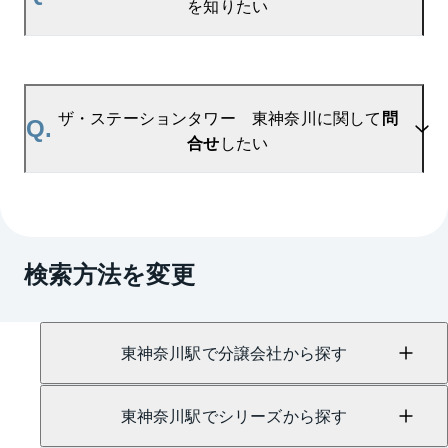
例や、周辺の販売実績からAIが算出した数値です。
を知りたい
ご希望の広さに合わせてご確認いただけますので、
平米数選択もご活用ください。
A.
ザ・ステーションタワー 東神奈川の無料売却査定
は
お問い合わせフォーム
よりお問い合わせくださ
ザ・ステーションタワー 東神奈川に関して
問
Q.
い。
合せ
したい
マンションAI査定では、ご所有マンションの推定価
格をAIがすぐにスピード査定いたします。
→
AI査定はこちら
A.
売買に関するお問い合わせは、
横浜センター
（TEL：0120-109-547）
検索方法を変更
賃貸に関するお問い合わせは、
横浜センター
（TEL：0120-948-739）
にて承っております。
東神奈川駅で分譲会社から探す
東神奈川駅でシリーズから探す