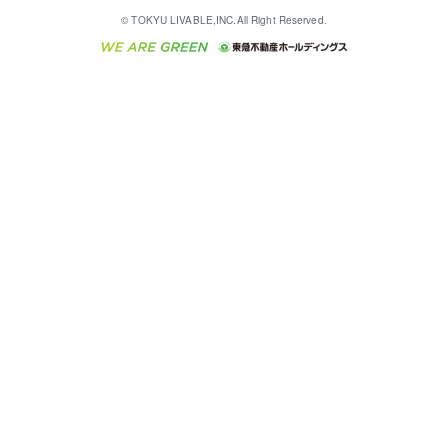
English
繁体中文
簡体中文
これからご結婚される方に東急百貨店のブライダルク
© TOKYU LIVABLE,INC.All Right Reserved.
収益物件
不動産コラム・ニュース
東急こすもす会「こすもすWeb」
東急リバブル ソーシャルメディアポリシー
東急不動産
ラブ
ご意見・お問い合わせ（金融商品取引専用の相談・お
人材サービスのご用命は 東急リバブルスタッフ株式会
ビル購入（ビル一棟）
不動産用語集
東急コミュニティー
問い合わせ窓口）
社まで
投資用不動産の売却査定
不動産なんでもネット相談室
保険募集におけるプライバシー・ポリシー
東北の逸品を贈ります 東北すぐれものセレクション
東急リバブル
ダイレクトメール（郵送物）・Eメールなどの送付停
事業用不動産の売却査定
住まいの税金
民泊の開業・運営のご相談は「ReINN株式会社」まで
東急住宅リース
止について
海外不動産
物件一括検索（購入＆賃貸）
宅地建物取引業者の皆様へ
学生情報センター（ナジック）
グループの一覧をもっと見る