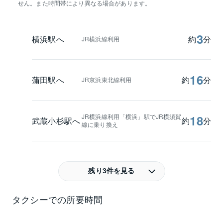
せん。また時間帯により異なる場合があります。
3
横浜駅へ
約
分
JR横浜線利用
16
蒲田駅へ
約
分
JR京浜東北線利用
JR横浜線利用「横浜」駅でJR横須賀
18
武蔵小杉駅へ
約
分
線に乗り換え
残り3件を見る
タクシーでの所要時間