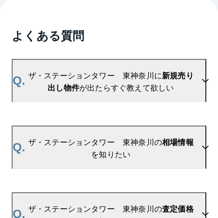
よくある質問
ザ・ステーションタワー 東神奈川に
新規売り
Q.
出し物件
が出たらすぐ教えて欲しい
A.
当サイトには、
「売り出されたら教えて」
リクエス
ト機能がございます。お気に入りのマンションをご
ザ・ステーションタワー 東神奈川の
相場情報
Q.
登録いただきますと、新着情報をいち早くお届けし
を知りたい
ます。
ご登録はこちら→
ザ・ステーションタワー　東神奈川の新着登録
A.
参考相場価格、参考相場賃料
を掲載しております。
ザ・ステーションタワー 東神奈川の過去の販売事
ザ・ステーションタワー 東神奈川の
査定価格
Q.