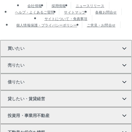
会社情報
採用情報
ニュースリリース
ヘルプ・よくあるご質問
サイトマップ
各種お問合せ
サイトについて・免責事項
個人情報保護・プライバシーポリシー
ご意見・お問合せ
買いたい
売りたい
買いたいTOP
借りたい
マンションの購入
売りたいTOP
貸したい・賃貸経営
新築・分譲マンションの購入
マンションの売却・査定
借りたいTOP
投資用・事業用不動産
中古マンションの購入
一戸建ての売却・査定
物件を借りる
貸したいTOP