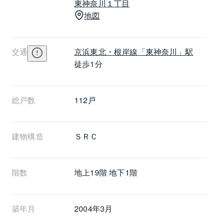
東神奈川１丁目
地図
交通
京浜東北・根岸線
「東神奈川」駅
徒歩1分
総戸数
112戸
建物構造
ＳＲＣ
階数
地上19階 地下1階
築年月
2004年3月