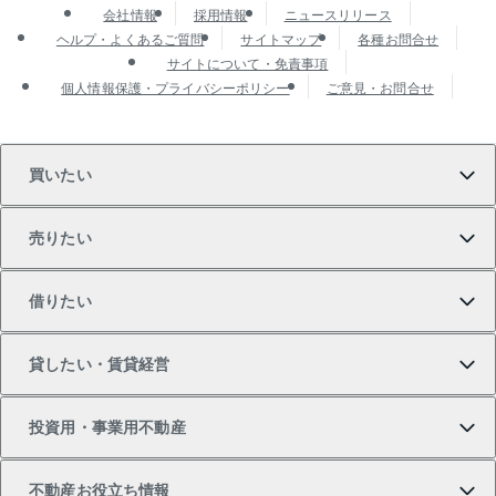
会社情報
採用情報
ニュースリリース
ヘルプ・よくあるご質問
サイトマップ
各種お問合せ
サイトについて・免責事項
個人情報保護・プライバシーポリシー
ご意見・お問合せ
買いたい
売りたい
買いたいTOP
借りたい
マンションの購入
売りたいTOP
貸したい・賃貸経営
新築・分譲マンションの購入
マンションの売却・査定
借りたいTOP
投資用・事業用不動産
中古マンションの購入
一戸建ての売却・査定
物件を借りる
貸したいTOP
不動産お役立ち情報