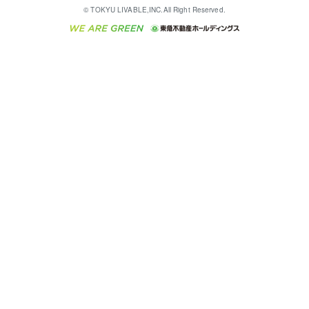
English
繁体中文
簡体中文
これからご結婚される方に東急百貨店のブライダルク
© TOKYU LIVABLE,INC.All Right Reserved.
収益物件
不動産コラム・ニュース
東急こすもす会「こすもすWeb」
東急リバブル ソーシャルメディアポリシー
東急不動産
ラブ
ご意見・お問い合わせ（金融商品取引専用の相談・お
人材サービスのご用命は 東急リバブルスタッフ株式会
ビル購入（ビル一棟）
不動産用語集
東急コミュニティー
問い合わせ窓口）
社まで
投資用不動産の売却査定
不動産なんでもネット相談室
保険募集におけるプライバシー・ポリシー
東北の逸品を贈ります 東北すぐれものセレクション
東急リバブル
ダイレクトメール（郵送物）・Eメールなどの送付停
事業用不動産の売却査定
住まいの税金
民泊の開業・運営のご相談は「ReINN株式会社」まで
東急住宅リース
止について
海外不動産
物件一括検索（購入＆賃貸）
宅地建物取引業者の皆様へ
学生情報センター（ナジック）
グループの一覧をもっと見る