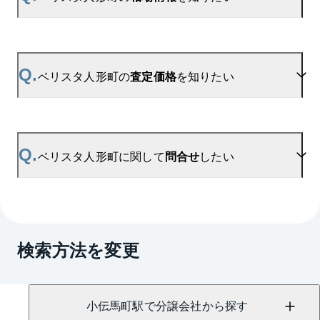
登録いただきますと、新着情報をいち早くお届けし
ます。
ご登録はこちら→
ベリスタ人形町の新着登録
A.
参考相場価格、参考相場賃料
を掲載しております。
ベリスタ人形町の過去の販売事例や、周辺の販売実
Q.
ベリスタ人形町の
査定価格
を知りたい
績からAIが算出した数値です。ご希望の広さに合わ
せてご確認いただけますので、平米数選択もご活用
ください。
A.
ベリスタ人形町の無料売却査定は
お問い合わせフォーム
よりお問い合わせください。
Q.
ベリスタ人形町に関して
問合せ
したい
マンションAI査定では、ご所有マンションの推定価
格をAIがすぐにスピード査定いたします。
→
AI査定はこちら
A.
売買に関するお問い合わせは、
日本橋センター
（TEL：0120-678-109）
検索方法を変更
賃貸に関するお問い合わせは、
銀座センター
（TEL：0120-917-841）
にて承っております。
小伝馬町駅で分譲会社から探す