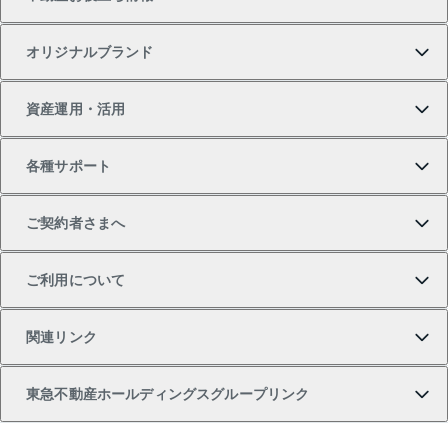
一戸建ての購入
土地の売却・査定
オフィス・店舗の賃貸
無料賃料査定
投資用・事業用不動産TOP
オリジナルブランド
新築一戸建ての購入
スピードAI査定
借りるときの流れ
マンション賃料データ
投資用不動産
不動産お役立ち情報
資産運用・活用
中古一戸建ての購入
不動産売却について
借りるガイド
賃貸管理プラン
事業用不動産
不動産AIアドバイザー Tellus Talk
当社売主リノベーションマンション
各種サポート
一棟リノベーションマンション L`GENTE（ルジェン
土地の購入
不動産査定について
リロケーションについて
マンション投資
マンションライブラリー
等価交換事業
テ）
ご契約者さまへ
不動産購入の流れ
売却サービス
貸すときの流れ
投資用マンション
人気マンションランキング
区分リノベーションマンション Lideas（リディアス）
不動産M&A
シニア向けサポート
ご利用について
投資用一棟レジデンスWELL SQUARE（ウェルスクエ
注目キーワード物件特集
不動産売却の流れ
貸すガイド
マンション一棟
暮らしに役立つ不動産メディア 「Lnote」
アセットマネジメント・出資
相続サポート
ご契約者さまサポートメニュー
ア）
関連リンク
購入ガイド
不動産買換えの流れ
アパート経営
不動産相場・不動産価格情報
不動産小口投資 LEGACIA（レガシア）
リフォームサポート
ご紹介・再契約特典
本人確認に関するお客様へのお願い
東急不動産ホールディングスグループリンク
売却ガイド
アパート投資用物件
不動産売却FAQ
入居者様専用-各種ご案内（賃貸）
金融商品取引について
すまいValue
多言語対応