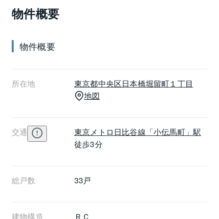
物件概要
ナ・浴室換気乾燥機・食器洗浄乾燥機・浄水器一体型
水栓・BS・CSなど暮らしを快適にする設備も充実し
ています。2階以上が住戸フロアになっていて、TVモ
物件概要
ニター付きオートロックシステムと併せて防犯面に配
慮しています。周辺にはスーパー・コンビニエンスス
トア・飲食店・金融機関などの施設が揃い便利です。
所在地
東京都
中央区
日本橋堀留町１丁目
ベリスタ人形町からは東京メトロ日比谷線小伝馬町駅
地図
から徒歩3分、都営浅草線人形町駅から徒歩6分、など
複数路線の利用が可能なので、毎日の通勤にも嬉しい
立地です。
交通
東京メトロ日比谷線
「小伝馬町」駅
徒歩3分
総戸数
33戸
建物構造
ＲＣ