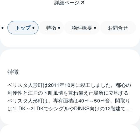
詳細ページ
トップ
特徴
物件概要
お問合せ
特徴
ベリスタ人形町は2011年10月に竣工しました。都心の
利便性と江戸の下町風情を兼ね備えた場所に立地する
ベリスタ人形町は、専有面積は40㎡～50㎡台、間取り
は1LDK～2LDKでシングルやDINKS向けの12階建てマ
ンションです。各フロア3戸なのでプライバシーを確保
しやすく、全戸角住戸になり採光や通風に優れた快適
な室内になっています。クローゼットや物入れなどの
豊富な収納スペースが用意され、床暖房・ミストサウ