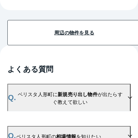
周辺の物件を見る
よくある質問
ベリスタ人形町に
新規売り出し物件
が出たらす
Q.
ぐ教えて欲しい
A.
当サイトには、
「売り出されたら教えて」
リクエス
ト機能がございます。お気に入りのマンションをご
Q.
ベリスタ人形町の
相場情報
を知りたい