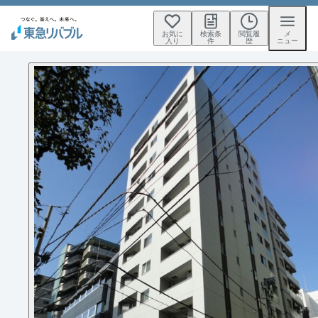
お気に
検索条
閲覧履
メ
入り
件
歴
ニュー