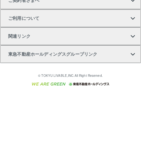
ご契約者さまへ
不動産購入の流れ
売却サービス
貸すときの流れ
投資用マンション
人気マンションランキング
区分リノベーションマンション Lideas（リディアス）
不動産M&A
シニア向けサポート
ご利用について
投資用一棟レジデンスWELL SQUARE（ウェルスクエ
注目キーワード物件特集
不動産売却の流れ
貸すガイド
マンション一棟
暮らしに役立つ不動産メディア 「Lnote」
アセットマネジメント・出資
相続サポート
ご契約者さまサポートメニュー
ア）
関連リンク
購入ガイド
不動産買換えの流れ
アパート経営
不動産相場・不動産価格情報
不動産小口投資 LEGACIA（レガシア）
リフォームサポート
ご紹介・再契約特典
本人確認に関するお客様へのお願い
東急不動産ホールディングスグループリンク
売却ガイド
アパート投資用物件
不動産売却FAQ
入居者様専用-各種ご案内（賃貸）
金融商品取引について
すまいValue
多言語対応
English
繁体中文
簡体中文
これからご結婚される方に東急百貨店のブライダルク
© TOKYU LIVABLE,INC.All Right Reserved.
収益物件
不動産コラム・ニュース
東急こすもす会「こすもすWeb」
東急リバブル ソーシャルメディアポリシー
東急不動産
ラブ
ご意見・お問い合わせ（金融商品取引専用の相談・お
人材サービスのご用命は 東急リバブルスタッフ株式会
ビル購入（ビル一棟）
不動産用語集
東急コミュニティー
問い合わせ窓口）
社まで
投資用不動産の売却査定
不動産なんでもネット相談室
保険募集におけるプライバシー・ポリシー
東北の逸品を贈ります 東北すぐれものセレクション
東急リバブル
ダイレクトメール（郵送物）・Eメールなどの送付停
事業用不動産の売却査定
住まいの税金
民泊の開業・運営のご相談は「ReINN株式会社」まで
東急住宅リース
止について