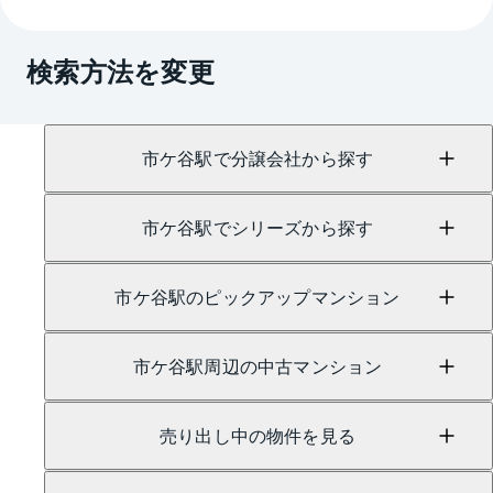
→
AI査定はこちら
A.
売買に関するお問い合わせは、
飯田橋センター
（TEL：0800-919-6109）
検索方法を変更
賃貸に関するお問い合わせは、
飯田橋センター
（TEL：0120-953-057）
にて承っております。
市ケ谷駅で分譲会社から探す
市ケ谷駅でシリーズから探す
市ケ谷駅のピックアップマンション
市ケ谷駅周辺の中古マンション
売り出し中の物件を見る