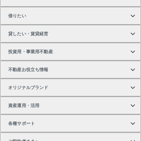
買いたいTOP
借りたい
マンションの購入
売りたいTOP
貸したい・賃貸経営
新築・分譲マンションの購入
マンションの売却・査定
借りたいTOP
投資用・事業用不動産
中古マンションの購入
一戸建ての売却・査定
物件を借りる
貸したいTOP
不動産お役立ち情報
一戸建ての購入
土地の売却・査定
オフィス・店舗の賃貸
無料賃料査定
投資用・事業用不動産TOP
オリジナルブランド
新築一戸建ての購入
スピードAI査定
借りるときの流れ
マンション賃料データ
投資用不動産
不動産お役立ち情報
資産運用・活用
中古一戸建ての購入
不動産売却について
借りるガイド
賃貸管理プラン
事業用不動産
不動産AIアドバイザー Tellus Talk
当社売主リノベーションマンション
各種サポート
一棟リノベーションマンション L`GENTE（ルジェン
土地の購入
不動産査定について
リロケーションについて
マンション投資
マンションライブラリー
等価交換事業
テ）