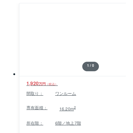
北線と都営新宿線も利用でき各方面へのアクセスがよ
い立地です。
1 / 0
1,920
万円
（税込）
間取り：
ワンルーム
専有面積：
2
16.20m
所在階：
6階／地上7階