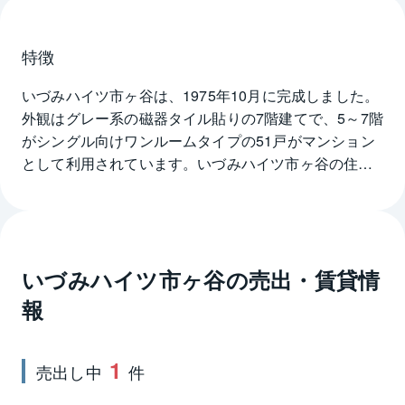
特徴
いづみハイツ市ヶ谷は、1975年10月に完成しました。
外観はグレー系の磁器タイル貼りの7階建てで、5～7階
がシングル向けワンルームタイプの51戸がマンション
として利用されています。いづみハイツ市ヶ谷の住戸
専有面積は13㎡台～37㎡台で、5～6階はH字状、7階
はT字状の内廊下に住戸が配置されており、採光はそれ
ぞれ4方向。一部の住戸では、北東または南西向きのバ
ルコニーが付いています。住戸は電気温水器による給
いづみハイツ市ヶ谷
の売出・賃貸情
湯で、キッチンユニットはガスコンロ付き、3点式ユ
ニットバスといった標準設備です。また、敷地内に駐
報
輪場を備えています。いづみハイツ市ヶ谷から歩いて3
分のところにコンビニエンスストアがあり、シングル
1
ライフには便利です。最寄り駅のJR総武・中央緩行線
売出し中
件
市ヶ谷駅へは徒歩10分です。東京メトロ有楽町線・南