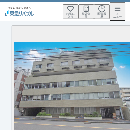
お気に
検索条
閲覧履
メ
入り
件
歴
ニュー