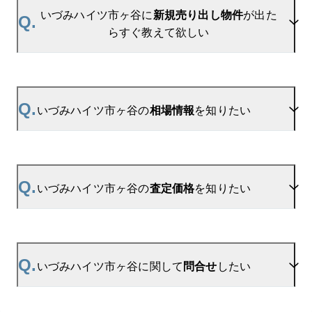
いづみハイツ市ヶ谷に
新規売り出し物件
が出た
Q.
らすぐ教えて欲しい
A.
当サイトには、
「売り出されたら教えて」
リクエス
ト機能がございます。お気に入りのマンションをご
Q.
いづみハイツ市ヶ谷の
相場情報
を知りたい
登録いただきますと、新着情報をいち早くお届けし
ます。
ご登録はこちら→
いづみハイツ市ヶ谷の新着登録
A.
参考相場価格、参考相場賃料
を掲載しております。
いづみハイツ市ヶ谷の過去の販売事例や、周辺の販
Q.
いづみハイツ市ヶ谷の
査定価格
を知りたい
売実績からAIが算出した数値です。ご希望の広さに
合わせてご確認いただけますので、平米数選択もご
活用ください。
A.
いづみハイツ市ヶ谷の無料売却査定は
お問い合わせフォーム
よりお問い合わせください。
Q.
いづみハイツ市ヶ谷に関して
問合せ
したい
マンションAI査定では、ご所有マンションの推定価
格をAIがすぐにスピード査定いたします。