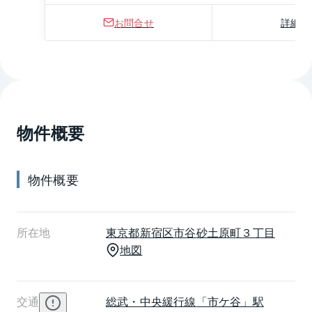
お問合せ
詳細
物件概要
物件概要
所在地
東京都
新宿区
市谷砂土原町３丁目
地図
交通
総武・中央緩行線
「市ケ谷」駅