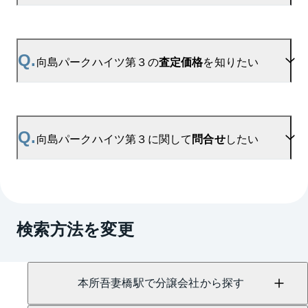
ます。
ご登録はこちら→
向島パークハイツ第３の新着登録
A.
参考相場価格、参考相場賃料
を掲載しております。
向島パークハイツ第３の過去の販売事例や、周辺の
Q.
向島パークハイツ第３の
査定価格
を知りたい
販売実績からAIが算出した数値です。ご希望の広さ
に合わせてご確認いただけますので、平米数選択も
ご活用ください。
A.
向島パークハイツ第３の無料売却査定は
お問い合わせフォーム
よりお問い合わせください。
Q.
向島パークハイツ第３に関して
問合せ
したい
マンションAI査定では、ご所有マンションの推定価
格をAIがすぐにスピード査定いたします。
→
AI査定はこちら
A.
売買に関するお問い合わせは、
押上センター
（TEL：0120-956-034）
検索方法を変更
賃貸に関するお問い合わせは、
錦糸町センター
（TEL：0800-170-7036）
にて承っております。
本所吾妻橋駅で分譲会社から探す