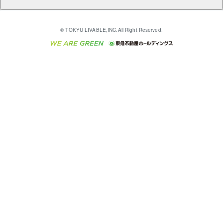
売却ガイド
アパート投資用物件
不動産売却FAQ
入居者様専用-各種ご案内（賃貸）
金融商品取引について
すまいValue
多言語対応
English
繁体中文
簡体中文
これからご結婚される方に東急百貨店のブライダルク
© TOKYU LIVABLE,INC.All Right Reserved.
収益物件
不動産コラム・ニュース
東急こすもす会「こすもすWeb」
東急リバブル ソーシャルメディアポリシー
東急不動産
ラブ
ご意見・お問い合わせ（金融商品取引専用の相談・お
人材サービスのご用命は 東急リバブルスタッフ株式会
ビル購入（ビル一棟）
不動産用語集
東急コミュニティー
問い合わせ窓口）
社まで
投資用不動産の売却査定
不動産なんでもネット相談室
保険募集におけるプライバシー・ポリシー
東北の逸品を贈ります 東北すぐれものセレクション
東急リバブル
ダイレクトメール（郵送物）・Eメールなどの送付停
事業用不動産の売却査定
住まいの税金
民泊の開業・運営のご相談は「ReINN株式会社」まで
東急住宅リース
止について
海外不動産
物件一括検索（購入＆賃貸）
宅地建物取引業者の皆様へ
学生情報センター（ナジック）
グループの一覧をもっと見る