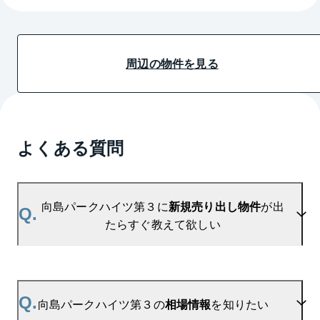
周辺の物件を見る
よくある質問
向島パークハイツ第３に
新規売り出し物件
が出
Q.
たらすぐ教えて欲しい
A.
当サイトには、
「売り出されたら教えて」
リクエス
ト機能がございます。お気に入りのマンションをご
Q.
向島パークハイツ第３の
相場情報
を知りたい
登録いただきますと、新着情報をいち早くお届けし