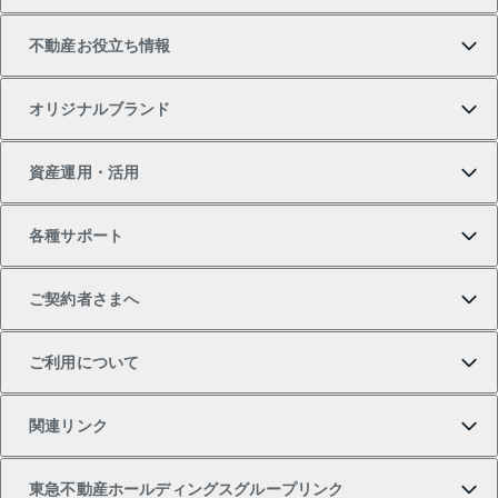
不動産お役立ち情報
一戸建ての購入
土地の売却・査定
オフィス・店舗の賃貸
無料賃料査定
投資用・事業用不動産TOP
オリジナルブランド
新築一戸建ての購入
スピードAI査定
借りるときの流れ
マンション賃料データ
投資用不動産
不動産お役立ち情報
資産運用・活用
中古一戸建ての購入
不動産売却について
借りるガイド
賃貸管理プラン
事業用不動産
不動産AIアドバイザー Tellus Talk
当社売主リノベーションマンション
各種サポート
一棟リノベーションマンション L`GENTE（ルジェン
土地の購入
不動産査定について
リロケーションについて
マンション投資
マンションライブラリー
等価交換事業
テ）
ご契約者さまへ
不動産購入の流れ
売却サービス
貸すときの流れ
投資用マンション
人気マンションランキング
区分リノベーションマンション Lideas（リディアス）
不動産M&A
シニア向けサポート
ご利用について
投資用一棟レジデンスWELL SQUARE（ウェルスクエ
注目キーワード物件特集
不動産売却の流れ
貸すガイド
マンション一棟
暮らしに役立つ不動産メディア 「Lnote」
アセットマネジメント・出資
相続サポート
ご契約者さまサポートメニュー
ア）
関連リンク
購入ガイド
不動産買換えの流れ
アパート経営
不動産相場・不動産価格情報
不動産小口投資 LEGACIA（レガシア）
リフォームサポート
ご紹介・再契約特典
本人確認に関するお客様へのお願い
東急不動産ホールディングスグループリンク