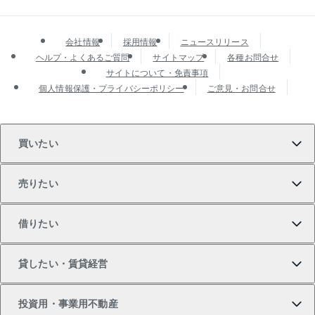
会社情報
採用情報
ニュースリリース
ヘルプ・よくあるご質問
サイトマップ
各種お問合せ
サイトについて・免責事項
個人情報保護・プライバシーポリシー
ご意見・お問合せ
買いたい
売りたい
買いたいTOP
借りたい
マンションの購入
売りたいTOP
貸したい・賃貸経営
新築・分譲マンションの購入
マンションの売却・査定
借りたいTOP
投資用・事業用不動産
中古マンションの購入
一戸建ての売却・査定
物件を借りる
貸したいTOP