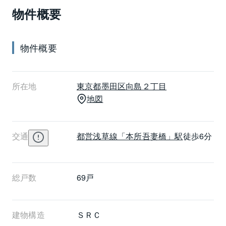
物件概要
には居住者のコミュニティスペースとして、集会所が
設けられています。住戸は南向きもしくは東向きに開
口部のある2つの間取りレイアウトとなっており、いず
物件概要
れも日当たりの良い明るい居室です。向島パークハイ
ツ第３の最寄り駅は、徒歩5分の東武伊勢崎線・大師線
とうきょうスカイツリー駅ですが、都営浅草線本所吾
所在地
東京都
墨田区
向島２丁目
妻橋駅も徒歩6分と、2路線利用できます。
地図
交通
都営浅草線
「本所吾妻橋」駅
徒歩6分
総戸数
69戸
建物構造
ＳＲＣ