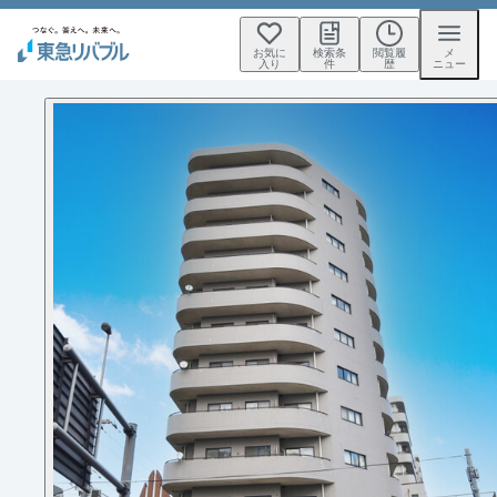
お気に
検索条
閲覧履
メ
入り
件
歴
ニュー