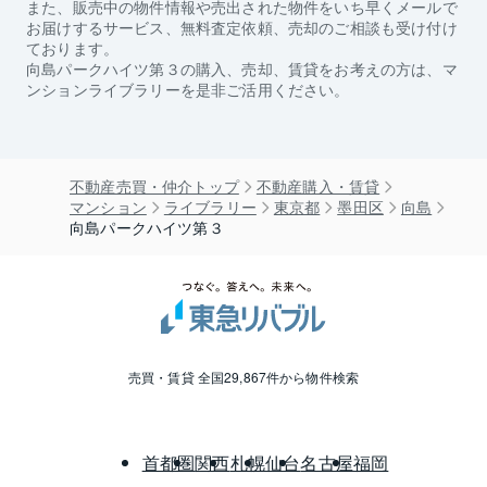
また、販売中の物件情報や売出された物件をいち早くメールで
お届けするサービス、無料査定依頼、売却のご相談も受け付け
ております。
向島パークハイツ第３
の購入、売却、賃貸をお考えの方は、マ
ンションライブラリーを是非ご活用ください。
不動産売買・仲介トップ
不動産購入・賃貸
マンション
ライブラリー
東京都
墨田区
向島
向島パークハイツ第３
売買・賃貸 全国29,867件から物件検索
首都圏
関西
札幌
仙台
名古屋
福岡