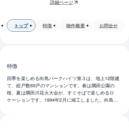
詳細ページ
トップ
特徴
物件概要
お問合せ
特徴
四季を楽しめる向島パークハイツ第３は、地上12階建
て、総戸数69戸のマンションです。春は隅田公園の
桜、夏は隅田川花火大会が、すぐそばで楽しめるロ
ケーションです。1994年2月に竣工しました。向島
パークハイツ第３は、シングルやDINKS、ファミリー
まで、あらゆる世帯を対象にした住まいで、住戸の専
有面積は38.22㎡～60.04㎡、間取りプランも1LDK～
2LDKの4タイプがそろっています。マンションの1階