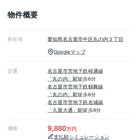
・冬でも足元から暖かい「床暖房」（LDK部分） 
物件概要
 ・生ゴミをその場で処理できる「ディスポーザー」
 ・荷物の受け取りに困らない「宅配ボックス＆オート
ロック」
【アクセス環境と信頼のブランド】
所在地
愛知県
名古屋市中区
丸の内３丁目
地下鉄桜通線「丸の内」駅まで徒歩6分という抜群のロ
Googleマップ
ケーション。三菱地所レジデンス(株)他分譲の、確かな
資産価値と洗練された管理体制（三菱地所コミュニ
ティ全部委託）も魅力です。
交通
名古屋市営地下鉄桜通線
現在「空家」のため、即時の引渡しも可能です。都心
「丸の内」駅
徒歩6分
でありながら開放感に満ちた上質な暮らしを、ぜひ現
名古屋市営地下鉄鶴舞線
地でご体感ください。
「丸の内」駅
徒歩6分
名古屋市営地下鉄名城線
担当者大石
「久屋大通」駅
徒歩9分
mail：koki-oishi@ma.livable.jp
mobile：070-6468-2612
9,880
価格
万円
支払額シミュレーション