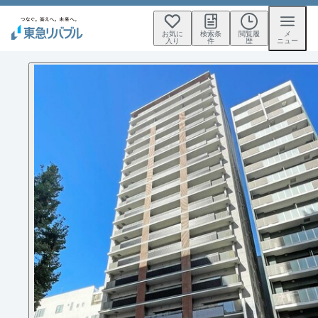
お気に
検索条
閲覧履
メ
入り
件
歴
ニュー