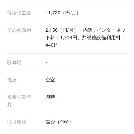
修繕積立金
11,730（円/月）
その他費用
2,156（円/月）・内訳 : インターネッ
ト料：1,716円、共視聴設備利用料：
440円
駐車場
-
現況
空室
引渡可能年
即時
月
取引態様
媒介（仲介）