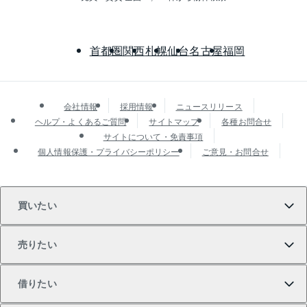
首都圏
関西
札幌
仙台
名古屋
福岡
会社情報
採用情報
ニュースリリース
ヘルプ・よくあるご質問
サイトマップ
各種お問合せ
サイトについて・免責事項
個人情報保護・プライバシーポリシー
ご意見・お問合せ
買いたい
売りたい
買いたいTOP
借りたい
マンションの購入
売りたいTOP