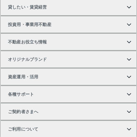
貸したい・賃貸経営
新築・分譲マンションの購入
マンションの売却・査定
借りたいTOP
投資用・事業用不動産
中古マンションの購入
一戸建ての売却・査定
物件を借りる
貸したいTOP
不動産お役立ち情報
一戸建ての購入
土地の売却・査定
オフィス・店舗の賃貸
無料賃料査定
投資用・事業用不動産TOP
オリジナルブランド
新築一戸建ての購入
スピードAI査定
借りるときの流れ
マンション賃料データ
投資用不動産
不動産お役立ち情報
資産運用・活用
中古一戸建ての購入
不動産売却について
借りるガイド
賃貸管理プラン
事業用不動産
不動産AIアドバイザー Tellus Talk
当社売主リノベーションマンション
各種サポート
一棟リノベーションマンション L`GENTE（ルジェン
土地の購入
不動産査定について
リロケーションについて
マンション投資
マンションライブラリー
等価交換事業
テ）
ご契約者さまへ
不動産購入の流れ
売却サービス
貸すときの流れ
投資用マンション
人気マンションランキング
区分リノベーションマンション Lideas（リディアス）
不動産M&A
シニア向けサポート
ご利用について
投資用一棟レジデンスWELL SQUARE（ウェルスクエ
注目キーワード物件特集
不動産売却の流れ
貸すガイド
マンション一棟
暮らしに役立つ不動産メディア 「Lnote」
アセットマネジメント・出資
相続サポート
ご契約者さまサポートメニュー
ア）