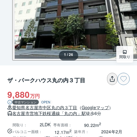
1 / 26
間取り
ザ・パークハウス丸の内３丁目
9,880
万円
中古マンション
OPEN
愛知県
名古屋市中区
丸の内３丁目
（
Googleマップ
）
名古屋市営地下鉄桜通線
「丸の内」駅
徒歩6分
2
2LDK
間取り
：
専有面積
：
90.22m
2
2024年2月
バルコニー面積
：
築年月
：
12.17m