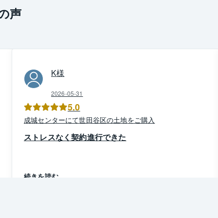
の声
K
様
2026-05-31
5.0
成城
センター
にて
世田谷区
の
土地
を
ご購入
ストレスなく契約進行できた
続きを読む