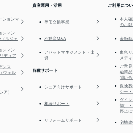
資産運用・活用
ご利用につ
ーションマ
本人確
等価交換事業
のお願
ョンマン
不動産M&A
金融商
TE（ルジェ
ョンマン
アセットマネジメント・出
東急リ
s（リディア
資
メディ
ご意見
デンス
各種サポート
融商品
RE（ウェル
問い合
保険募
シニア向けサポート
シー・
ガシア）
ダイレ
相続サポート
物）・
停止に
リフォームサポート
宅地建