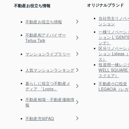
オリジナルブランド
不動産お役立ち情報
当社売主リノベ
不動産お役立ち情報
ンション
一棟リノベーシ
不動産AIアドバイザー
ション L`GEN
Tellus Talk
ンテ）
区分リノベーシ
ション Lidea
マンションライブラリー
ス）
投資用一棟レジ
人気マンションランキング
WELL SQUA
スクエア）
暮らしに役立つ不動産メ
不動産小口投資
ディア 「Lnote」
LEGACIA（レ
不動産相場・不動産価格情
報
不動産売却FAQ