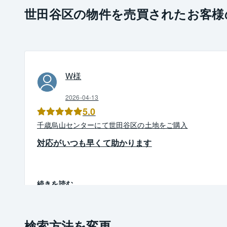
世田谷区の物件を売買されたお客様
W
様
2026-04-13
5.0
千歳烏山
センター
にて
世田谷区
の
土地
を
ご購入
対応がいつも早くて助かります
続きを読む
検索方法を変更