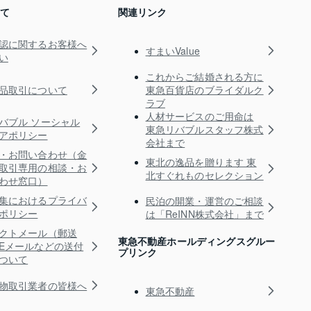
いて
関連リンク
認に関するお客様へ
すまいValue
い
これからご結婚される方に
品取引について
東急百貨店のブライダルク
ラブ
人材サービスのご用命は
バブル ソーシャル
東急リバブルスタッフ株式
アポリシー
会社まで
・お問い合わせ（金
東北の逸品を贈ります 東
取引専用の相談・お
北すぐれものセレクション
わせ窓口）
集におけるプライバ
民泊の開業・運営のご相談
ポリシー
は「ReINN株式会社」まで
クトメール（郵送
東急不動産ホールディングスグルー
Eメールなどの送付
プリンク
ついて
物取引業者の皆様へ
東急不動産