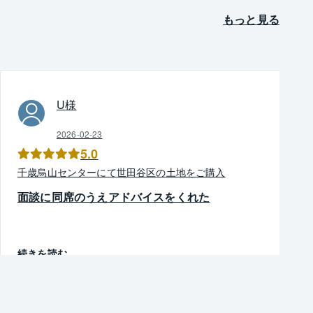
もっと見る
U
様
2026-02-23
5.0
千歳烏山
センター
にて
世田谷区
の
土地
を
ご購入
面談に同席のうえアドバイスをくれた
続きを読む