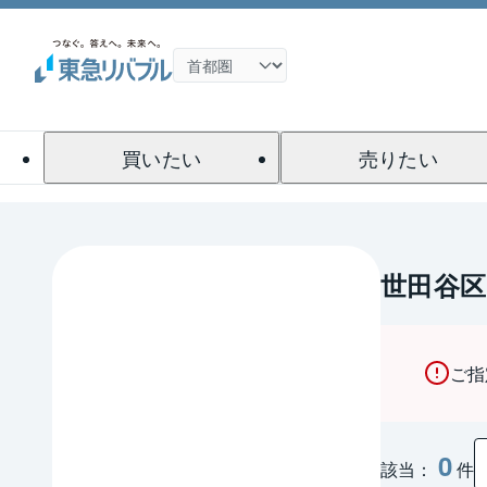
買いたい
売りたい
世田谷区
ご指
0
該当：
件