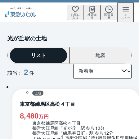
お気に
検索条
閲覧履
メ
入り
件
歴
ニュー
光が丘駅の土地
リスト
地図
2
該当：
件
1 / 0
区画図
土地
東京都練馬区高松４丁目
8,480
万円
東京都練馬区高松４丁目
都営大江戸線「光が丘」駅 徒歩10分
都営大江戸線「練馬春日町」駅 徒歩12分
市街化区域 / 第1種低層住居専用地域
2