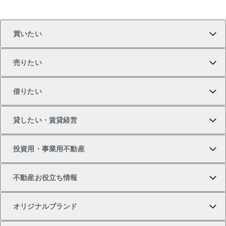
買いたい
売りたい
買いたいTOP
借りたい
マンションの購入
売りたいTOP
貸したい・賃貸経営
新築・分譲マンションの購入
マンションの売却・査定
借りたいTOP
投資用・事業用不動産
中古マンションの購入
一戸建ての売却・査定
物件を借りる
貸したいTOP
不動産お役立ち情報
一戸建ての購入
土地の売却・査定
オフィス・店舗の賃貸
無料賃料査定
投資用・事業用不動産TOP
オリジナルブランド
新築一戸建ての購入
スピードAI査定
借りるときの流れ
マンション賃料データ
投資用不動産
不動産お役立ち情報