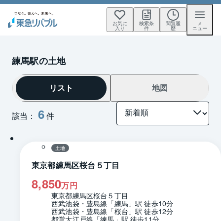
お気に
検索条
閲覧履
メ
入り
件
歴
ニュー
練馬駅の土地
リスト
地図
6
該当：
件
1 / 0
区画図
土地
東京都練馬区桜台５丁目
8,850
万円
東京都練馬区桜台５丁目
西武池袋・豊島線「練馬」駅 徒歩10分
西武池袋・豊島線「桜台」駅 徒歩12分
都営大江戸線「練馬」駅 徒歩11分