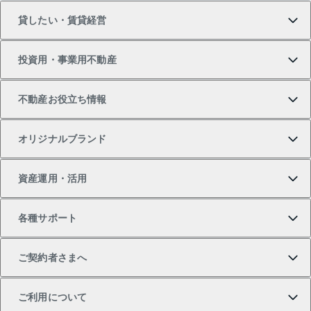
貸したい・賃貸経営
新築・分譲マンションの購入
マンションの売却・査定
借りたいTOP
投資用・事業用不動産
中古マンションの購入
一戸建ての売却・査定
物件を借りる
貸したいTOP
不動産お役立ち情報
一戸建ての購入
土地の売却・査定
オフィス・店舗の賃貸
無料賃料査定
投資用・事業用不動産TOP
オリジナルブランド
新築一戸建ての購入
スピードAI査定
借りるときの流れ
マンション賃料データ
投資用不動産
不動産お役立ち情報
資産運用・活用
中古一戸建ての購入
不動産売却について
借りるガイド
賃貸管理プラン
事業用不動産
不動産AIアドバイザー Tellus Talk
当社売主リノベーションマンション
各種サポート
一棟リノベーションマンション L`GENTE（ルジェン
土地の購入
不動産査定について
リロケーションについて
マンション投資
マンションライブラリー
等価交換事業
テ）
ご契約者さまへ
不動産購入の流れ
売却サービス
貸すときの流れ
投資用マンション
人気マンションランキング
区分リノベーションマンション Lideas（リディアス）
不動産M&A
シニア向けサポート
ご利用について
投資用一棟レジデンスWELL SQUARE（ウェルスクエ
注目キーワード物件特集
不動産売却の流れ
貸すガイド
マンション一棟
暮らしに役立つ不動産メディア 「Lnote」
アセットマネジメント・出資
相続サポート
ご契約者さまサポートメニュー