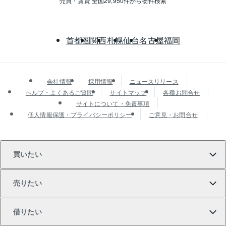
売買・賃貸 全国29,950件から物件検索
首都圏
関西
札幌
仙台
名古屋
福岡
会社情報
採用情報
ニュースリリース
ヘルプ・よくあるご質問
サイトマップ
各種お問合せ
サイトについて・免責事項
個人情報保護・プライバシーポリシー
ご意見・お問合せ
買いたい
売りたい
買いたいTOP
借りたい
マンションの購入
売りたいTOP