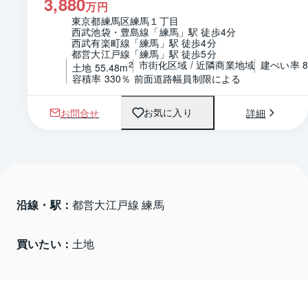
3,880
万円
東京都練馬区練馬１丁目
西武池袋・豊島線「練馬」駅 徒歩4分
西武有楽町線「練馬」駅 徒歩4分
都営大江戸線「練馬」駅 徒歩5分
市街化区域 / 近隣商業地域
建ぺい率 8
2
土地 55.48m
容積率 330％ 前面道路幅員制限による
お問合せ
詳細
お気に入り
沿線・駅：
都営大江戸線 練馬
買いたい：
土地