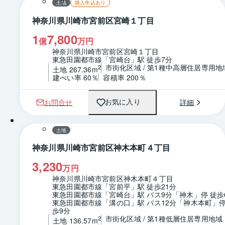
土地
購入申込あり
神奈川県川崎市宮前区宮崎１丁目
1
7,800
億
万円
神奈川県川崎市宮前区宮崎１丁目
東急田園都市線「宮崎台」駅 徒歩7分
市街化区域 / 第1種中高層住居専用地
2
土地 267.36m
建ぺい率 60％
容積率 200％
お問合せ
詳細
お気に入り
1 / 0
区画図
土地
神奈川県川崎市宮前区神木本町４丁目
3,230
万円
神奈川県川崎市宮前区神木本町４丁目
東急田園都市線「宮前平」駅 徒歩21分
東急田園都市線「宮崎台」駅 バス9分「神木」停 徒歩
東急田園都市線「溝の口」駅 バス12分「神木本町」停
歩9分
市街化区域 / 第1種低層住居専用地域
2
土地 136.57m