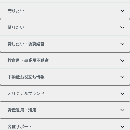
売りたい
買いたいTOP
借りたい
マンションの購入
売りたいTOP
貸したい・賃貸経営
新築・分譲マンションの購入
マンションの売却・査定
借りたいTOP
投資用・事業用不動産
中古マンションの購入
一戸建ての売却・査定
物件を借りる
貸したいTOP
不動産お役立ち情報
一戸建ての購入
土地の売却・査定
オフィス・店舗の賃貸
無料賃料査定
投資用・事業用不動産TOP
オリジナルブランド
新築一戸建ての購入
スピードAI査定
借りるときの流れ
マンション賃料データ
投資用不動産
不動産お役立ち情報
資産運用・活用
中古一戸建ての購入
不動産売却について
借りるガイド
賃貸管理プラン
事業用不動産
不動産AIアドバイザー Tellus Talk
当社売主リノベーションマンション
各種サポート
一棟リノベーションマンション L`GENTE（ルジェン