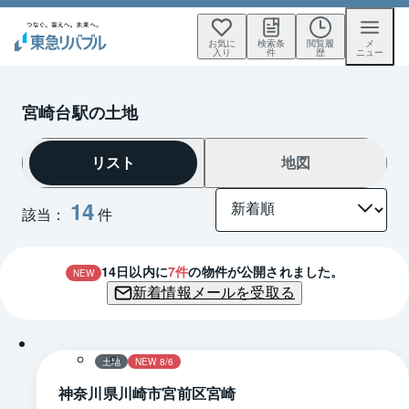
お気に
検索条
閲覧履
メ
入り
件
歴
ニュー
宮崎台駅の土地
リスト
地図
14
該当：
件
14
日以内に
7
件
の物件が公開されました。
NEW
新着情報メールを受取る
1 / 0
土地
NEW 8/6
神奈川県川崎市宮前区宮崎