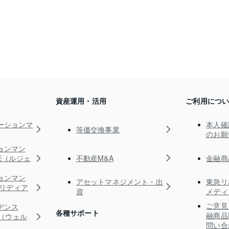
資産運用・活用
ご利用につ
ーションマ
本人確
等価交換事業
のお願
ョンマン
不動産M&A
金融商
TE（ルジェ
ョンマン
アセットマネジメント・出
東急リ
s（リディア
資
メディ
ご意見
デンス
各種サポート
融商品
RE（ウェル
問い合