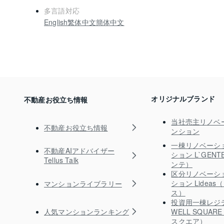
多言語対応
English
繁体中文
簡体中文
オリジナルブランド
不動産お役立ち情報
当社売主リノベ
不動産お役立ち情報
ンション
一棟リノベーシ
不動産AIアドバイザー
ション L`GEN
Tellus Talk
ンテ）
区分リノベーシ
ション Lidea
マンションライブラリー
ス）
投資用一棟レジ
人気マンションランキング
WELL SQUA
スクエア）