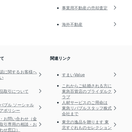
事業用不動産の売却査定
海外不動産
いて
関連リンク
認に関するお客様へ
すまいValue
い
これからご結婚される方に
品取引について
東急百貨店のブライダルク
ラブ
人材サービスのご用命は
バブル ソーシャル
東急リバブルスタッフ株式
アポリシー
会社まで
・お問い合わせ（金
東北の逸品を贈ります 東
取引専用の相談・お
北すぐれものセレクション
わせ窓口）