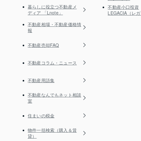
暮らしに役立つ不動産メ
不動産小口投資
ディア 「Lnote」
LEGACIA（レ
不動産相場・不動産価格情
報
不動産売却FAQ
不動産コラム・ニュース
不動産用語集
不動産なんでもネット相談
室
住まいの税金
物件一括検索（購入＆賃
貸）