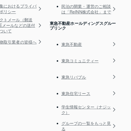
集におけるプライバ
民泊の開業・運営のご相談
ポリシー
は「ReINN株式会社」まで
クトメール（郵送
東急不動産ホールディングスグルー
Eメールなどの送付
プリンク
ついて
物取引業者の皆様へ
東急不動産
東急コミュニティー
東急リバブル
東急住宅リース
学生情報センター（ナジッ
ク）
グループの一覧をもっと見
る