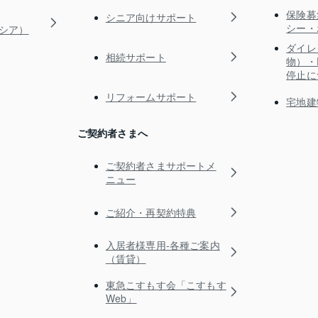
保険募
シニア向けサポート
シー・
ガシア）
ダイレ
相続サポート
物）・
停止に
リフォームサポート
宅地建
ご契約者さまへ
ご契約者さまサポートメ
ニュー
ご紹介・再契約特典
入居者様専用-各種ご案内
（賃貸）
東急こすもす会「こすもす
Web」