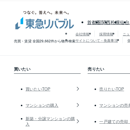
首都圏
関西
札幌
仙台
会社情報
採用情報
ニュ
サイトについて・免責事項
売買・賃貸 全国29,662件から物件検索
買いたい
売りたい
買いたいTOP
売りたいTOP
マンションの購入
マンションの売
新築・分譲マンションの購
一戸建ての売却
入