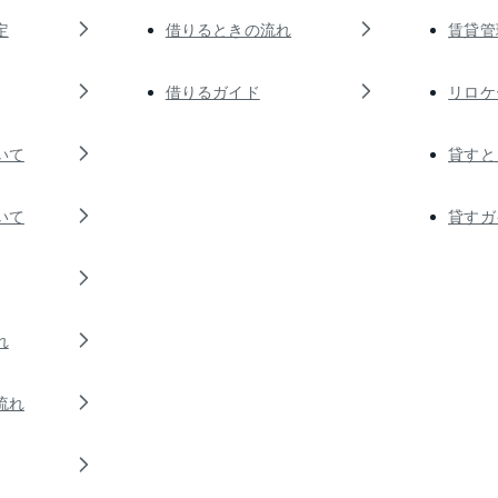
定
借りるときの流れ
賃貸管
借りるガイド
リロケ
いて
貸すと
いて
貸すガ
れ
流れ