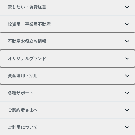
貸したい・賃貸経営
新築・分譲マンションの購入
マンションの売却・査定
借りたいTOP
投資用・事業用不動産
中古マンションの購入
一戸建ての売却・査定
物件を借りる
貸したいTOP
不動産お役立ち情報
一戸建ての購入
土地の売却・査定
オフィス・店舗の賃貸
無料賃料査定
投資用・事業用不動産TOP
オリジナルブランド
新築一戸建ての購入
スピードAI査定
借りるときの流れ
マンション賃料データ
投資用不動産
不動産お役立ち情報
資産運用・活用
中古一戸建ての購入
不動産売却について
借りるガイド
賃貸管理プラン
事業用不動産
不動産AIアドバイザー Tellus Talk
当社売主リノベーションマンション
各種サポート
一棟リノベーションマンション L`GENTE（ルジェン
土地の購入
不動産査定について
リロケーションについて
マンション投資
マンションライブラリー
等価交換事業
テ）
ご契約者さまへ
不動産購入の流れ
売却サービス
貸すときの流れ
投資用マンション
人気マンションランキング
区分リノベーションマンション Lideas（リディアス）
不動産M&A
シニア向けサポート
ご利用について
投資用一棟レジデンスWELL SQUARE（ウェルスクエ
注目キーワード物件特集
不動産売却の流れ
貸すガイド
マンション一棟
暮らしに役立つ不動産メディア 「Lnote」
アセットマネジメント・出資
相続サポート
ご契約者さまサポートメニュー
ア）