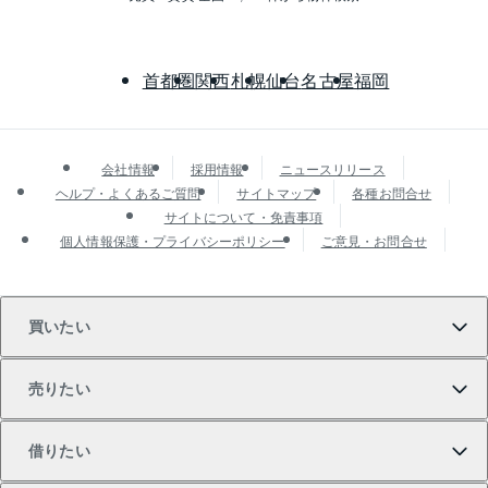
首都圏
関西
札幌
仙台
名古屋
福岡
会社情報
採用情報
ニュースリリース
ヘルプ・よくあるご質問
サイトマップ
各種お問合せ
サイトについて・免責事項
個人情報保護・プライバシーポリシー
ご意見・お問合せ
買いたい
売りたい
買いたいTOP
借りたい
マンションの購入
売りたいTOP