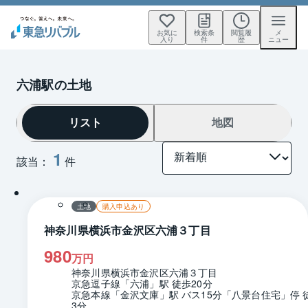
お気に
検索条
閲覧履
メ
入り
件
歴
ニュー
六浦駅の土地
リスト
地図
1
該当：
件
1 / 0
区画図
土地
購入申込あり
神奈川県横浜市金沢区六浦３丁目
980
万円
神奈川県横浜市金沢区六浦３丁目
京急逗子線「六浦」駅 徒歩20分
京急本線「金沢文庫」駅 バス15分「八景台住宅」停 
3分