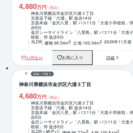
4,880
万円
（税込）
神奈川県横浜市金沢区六浦３丁目
京急逗子線「六浦」駅 徒歩14分
京急本線「金沢八景」駅 バス11分「大道小学校前」停
歩5分
金沢シーサイドライン「八景島」駅 バス11分「大道
校前」停 徒歩5分
3LDK
2026年11月築
2
2
建物 98.54m
土地 103.04m
お問合せ
詳細
お気に入り
1 / 0
間取り
新築一戸建て
神奈川県横浜市金沢区六浦３丁目
4,680
万円
（税込）
神奈川県横浜市金沢区六浦３丁目
京急逗子線「六浦」駅 徒歩14分
京急本線「金沢八景」駅 バス11分「大道小学校前」停
歩5分
金沢シーサイドライン「八景島」駅 バス11分「大道
校前」停 徒歩5分
3LDK＋納戸×1
2
2
建物 96.77m
土地 100.51m