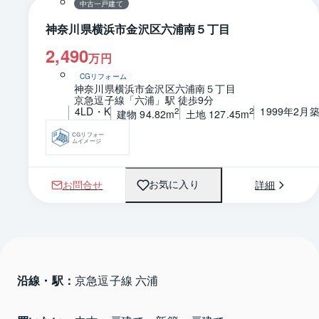
中古一戸建て
神奈川県横浜市金沢区六浦南５丁目
2,490
万円
CGリフォーム
神奈川県横浜市金沢区六浦南５丁目
京急逗子線「六浦」駅 徒歩9分
4LD・K
1999年2月
2
2
建物 94.82m
土地 127.45m
CGリフォー
ムイメージ
お問合せ
詳細
お気に入り
沿線・駅：
京急逗子線 六浦