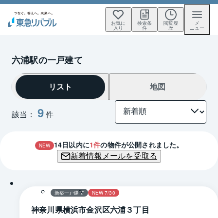
お気に
検索条
閲覧履
メ
入り
件
歴
ニュー
六浦駅の一戸建て
リスト
地図
9
該当：
件
14
日以内に
1
件
の物件が公開されました。
NEW
新着情報メールを受取る
1 / 0
間取り
新築一戸建て
NEW 7/30
神奈川県横浜市金沢区六浦３丁目