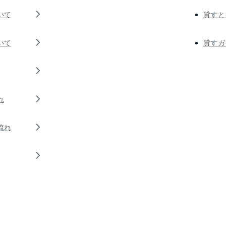
いて
貸すと
いて
貸すガ
れ
流れ