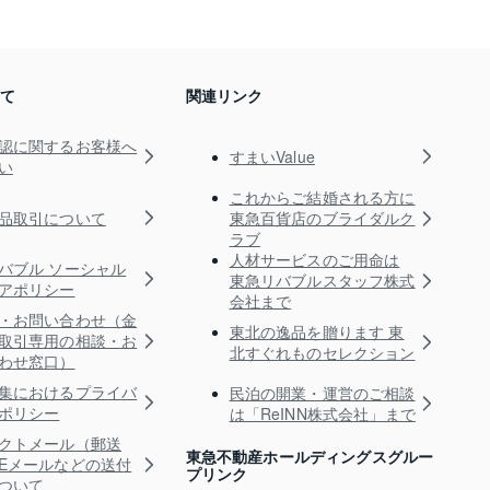
いて
関連リンク
認に関するお客様へ
すまいValue
い
これからご結婚される方に
品取引について
東急百貨店のブライダルク
ラブ
人材サービスのご用命は
バブル ソーシャル
東急リバブルスタッフ株式
アポリシー
会社まで
・お問い合わせ（金
東北の逸品を贈ります 東
取引専用の相談・お
北すぐれものセレクション
わせ窓口）
集におけるプライバ
民泊の開業・運営のご相談
ポリシー
は「ReINN株式会社」まで
クトメール（郵送
東急不動産ホールディングスグルー
Eメールなどの送付
プリンク
ついて