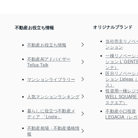
オリジナルブランド
不動産お役立ち情報
当社売主リノベ
不動産お役立ち情報
ンション
一棟リノベーシ
不動産AIアドバイザー
ション L`GEN
Tellus Talk
ンテ）
区分リノベーシ
ション Lidea
マンションライブラリー
ス）
投資用一棟レジ
人気マンションランキング
WELL SQUA
スクエア）
暮らしに役立つ不動産メ
不動産小口投資
ディア 「Lnote」
LEGACIA（レ
不動産相場・不動産価格情
報