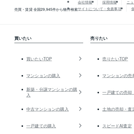
会社情報
採用情報
ニュ
サイトについて・免責事項
売買・賃貸 全国29,945件から物件検索
買いたい
売りたい
買いたいTOP
売りたいTOP
マンションの購入
マンションの売
新築・分譲マンションの購
一戸建ての売却
入
中古マンションの購入
土地の売却・査
一戸建ての購入
スピードAI査定