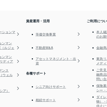
資産運用・活用
ご利用につ
ーションマ
本人確
等価交換事業
のお願
ョンマン
不動産M&A
金融商
TE（ルジェ
ョンマン
アセットマネジメント・出
東急リ
s（リディア
資
メディ
ご意見
デンス
各種サポート
融商品
RE（ウェル
問い合
保険募
シニア向けサポート
シー・
ガシア）
ダイレ
相続サポート
物）・
停止に