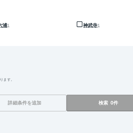
六浦
神武寺
1
1
ります。
0
詳細条件を追加
検索
件