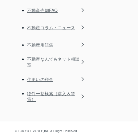
不動産売却FAQ
不動産コラム・ニュース
不動産用語集
不動産なんでもネット相談
室
住まいの税金
物件一括検索（購入＆賃
貸）
© TOKYU LIVABLE,INC.All Right Reserved.