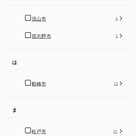
流山市
6
習志野市
3
は
船橋市
13
ま
松戸市
21