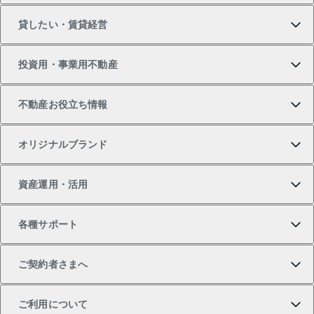
貸したい・賃貸経営
新築・分譲マンションの購入
マンションの売却・査定
借りたいTOP
投資用・事業用不動産
中古マンションの購入
一戸建ての売却・査定
物件を借りる
貸したいTOP
不動産お役立ち情報
一戸建ての購入
土地の売却・査定
オフィス・店舗の賃貸
無料賃料査定
投資用・事業用不動産TOP
オリジナルブランド
新築一戸建ての購入
スピードAI査定
借りるときの流れ
マンション賃料データ
投資用不動産
不動産お役立ち情報
資産運用・活用
中古一戸建ての購入
不動産売却について
借りるガイド
賃貸管理プラン
事業用不動産
不動産AIアドバイザー Tellus Talk
当社売主リノベーションマンション
各種サポート
一棟リノベーションマンション L`GENTE（ルジェン
土地の購入
不動産査定について
リロケーションについて
マンション投資
マンションライブラリー
等価交換事業
テ）
ご契約者さまへ
不動産購入の流れ
売却サービス
貸すときの流れ
投資用マンション
人気マンションランキング
区分リノベーションマンション Lideas（リディアス）
不動産M&A
シニア向けサポート
ご利用について
投資用一棟レジデンスWELL SQUARE（ウェルスクエ