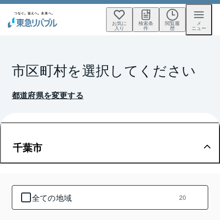
お気に
検索条
閲覧履
メ
入り
件
歴
ニュー
市区町村を選択してください
都道府県を変更する
千葉市
全ての地域
20