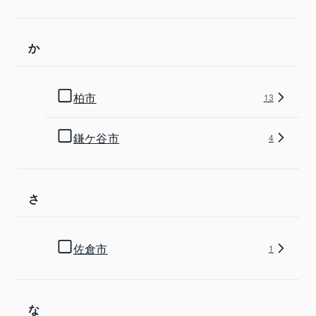
か
柏市
13
鎌ケ谷市
4
さ
佐倉市
1
な