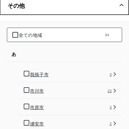
その他
全ての地域
94
あ
我孫子市
3
市川市
23
市原市
3
浦安市
2