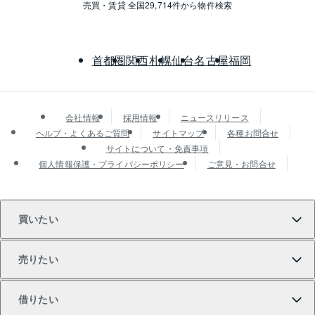
売買・賃貸 全国29,714件から物件検索
首都圏
関西
札幌
仙台
名古屋
福岡
会社情報
採用情報
ニュースリリース
ヘルプ・よくあるご質問
サイトマップ
各種お問合せ
サイトについて・免責事項
個人情報保護・プライバシーポリシー
ご意見・お問合せ
買いたい
売りたい
買いたいTOP
借りたい
マンションの購入
売りたいTOP