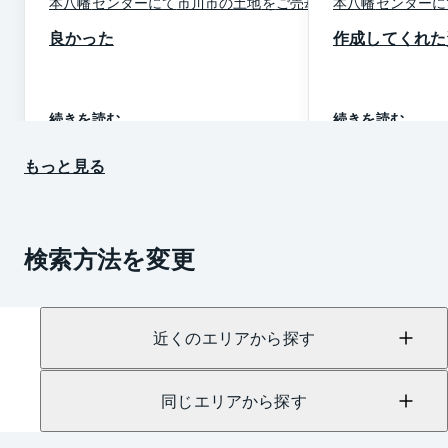
本八幡
センター
にて
市川市
の
土地
を
ご売却
本八幡
センター
に
良かった
作成してくれた
続きを読む
続きを読む
もっと見る
検索方法を変更
近くのエリアから探す
同じエリアから探す