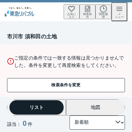
お気に
検索条
閲覧履
メ
入り
件
歴
ニュー
市川市 須和田の土地
ご指定の条件では一致する情報は見つかりませんで
した。条件を変更して再度検索をしてください。
検索条件を変更
リスト
地図
0
該当：
件