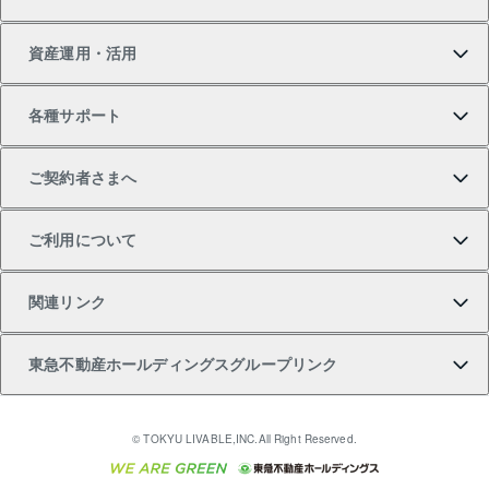
新築一戸建ての購入
スピードAI査定
借りるときの流れ
マンション賃料データ
投資用不動産
不動産お役立ち情報
資産運用・活用
中古一戸建ての購入
不動産売却について
借りるガイド
賃貸管理プラン
事業用不動産
不動産AIアドバイザー Tellus Talk
当社売主リノベーションマンション
各種サポート
一棟リノベーションマンション L`GENTE（ルジェン
土地の購入
不動産査定について
リロケーションについて
マンション投資
マンションライブラリー
等価交換事業
テ）
ご契約者さまへ
不動産購入の流れ
売却サービス
貸すときの流れ
投資用マンション
人気マンションランキング
区分リノベーションマンション Lideas（リディアス）
不動産M&A
シニア向けサポート
ご利用について
投資用一棟レジデンスWELL SQUARE（ウェルスクエ
注目キーワード物件特集
不動産売却の流れ
貸すガイド
マンション一棟
暮らしに役立つ不動産メディア 「Lnote」
アセットマネジメント・出資
相続サポート
ご契約者さまサポートメニュー
ア）
関連リンク
購入ガイド
不動産買換えの流れ
アパート経営
不動産相場・不動産価格情報
不動産小口投資 LEGACIA（レガシア）
リフォームサポート
ご紹介・再契約特典
本人確認に関するお客様へのお願い
東急不動産ホールディングスグループリンク
売却ガイド
アパート投資用物件
不動産売却FAQ
入居者様専用-各種ご案内（賃貸）
金融商品取引について
すまいValue
多言語対応
English
繁体中文
簡体中文
これからご結婚される方に東急百貨店のブライダルク
© TOKYU LIVABLE,INC.All Right Reserved.
収益物件
不動産コラム・ニュース
東急こすもす会「こすもすWeb」
東急リバブル ソーシャルメディアポリシー
東急不動産
ラブ