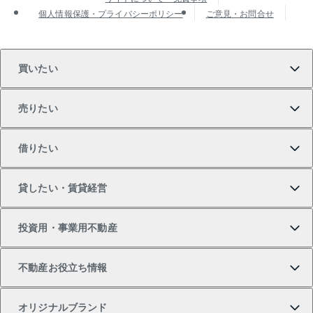
個人情報保護・プライバシーポリシー
ご意見・お問合せ
買いたい
売りたい
買いたいTOP
借りたい
マンションの購入
売りたいTOP
貸したい・賃貸経営
新築・分譲マンションの購入
マンションの売却・査定
借りたいTOP
投資用・事業用不動産
中古マンションの購入
一戸建ての売却・査定
物件を借りる
貸したいTOP
不動産お役立ち情報
一戸建ての購入
土地の売却・査定
オフィス・店舗の賃貸
無料賃料査定
投資用・事業用不動産TOP
オリジナルブランド