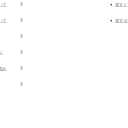
いて
貸すと
いて
貸すガ
れ
流れ