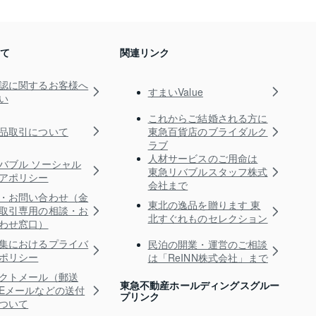
いて
関連リンク
認に関するお客様へ
すまいValue
い
これからご結婚される方に
品取引について
東急百貨店のブライダルク
ラブ
人材サービスのご用命は
バブル ソーシャル
東急リバブルスタッフ株式
アポリシー
会社まで
・お問い合わせ（金
東北の逸品を贈ります 東
取引専用の相談・お
北すぐれものセレクション
わせ窓口）
集におけるプライバ
民泊の開業・運営のご相談
ポリシー
は「ReINN株式会社」まで
クトメール（郵送
東急不動産ホールディングスグルー
Eメールなどの送付
プリンク
ついて