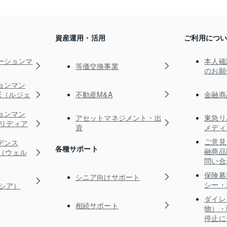
資産運用・活用
ご利用につ
ーションマ
本人確
等価交換事業
のお願
ョンマン
不動産M&A
金融商
TE（ルジェ
ョンマン
アセットマネジメント・出
東急リ
s（リディア
資
メディ
ご意見
デンス
各種サポート
融商品
RE（ウェル
問い合
保険募
シニア向けサポート
シー・
ガシア）
ダイレ
相続サポート
物）・
停止に