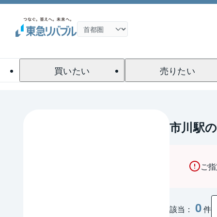
買いたい
売りたい
市川駅の
ご指
0
該当：
件