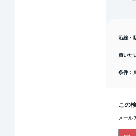
沿線・
買いた
条件：
この
メール