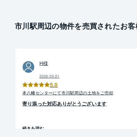
市川駅周辺の物件を売買されたお客
H
様
2026-03-21
5.0
本八幡
センター
にて
市川駅周辺
の
土地
を
ご売却
寄り添った対応ありがとうございます
続きを読む