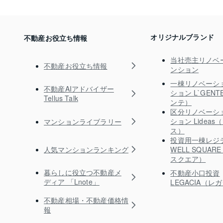
オリジナルブランド
不動産お役立ち情報
当社売主リノベ
不動産お役立ち情報
ンション
一棟リノベーシ
不動産AIアドバイザー
ション L`GEN
Tellus Talk
ンテ）
区分リノベーシ
ション Lidea
マンションライブラリー
ス）
投資用一棟レジ
人気マンションランキング
WELL SQUA
スクエア）
暮らしに役立つ不動産メ
不動産小口投資
ディア 「Lnote」
LEGACIA（レ
不動産相場・不動産価格情
報