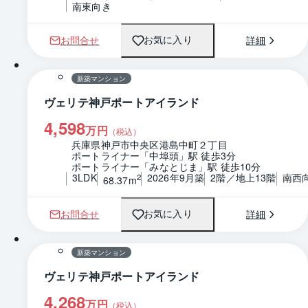
南東向き
お問合せ
詳細
お気に入り
1 / 0
間取り
新築マンション
ヴェリテ神戸ポートアイランド
4,598
万円
（税込）
兵庫県神戸市中央区港島中町２丁目
ポートライナー「中埠頭」駅 徒歩3分
ポートライナー「みなとじま」駅 徒歩10分
3LDK
2026年9月築
2階／地上13階
南西
2
68.37m
お問合せ
詳細
お気に入り
1 / 0
間取り
新築マンション
ヴェリテ神戸ポートアイランド
4,268
万円
（税込）