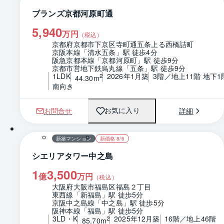
ブランズ京都河原町通
5,940
万円
（税込）
京都府京都市下京区寺町通五条上る西橋詰町
京阪本線「清水五条」駅 徒歩4分
阪急京都本線「京都河原町」駅 徒歩9分
京都市営地下鉄烏丸線「五条」駅 徒歩9分
1LDK
2026年1月築
3階／地上11階 地下1
2
44.30m
南向き
お問合せ
詳細
お気に入り
1 / 0
間取り
新築マンション
新価格 8/6
シエリアタワー中之島
1
3,500
億
万円
（税込）
大阪府大阪市福島区福島２丁目
東西線「新福島」駅 徒歩5分
京阪中之島線「中之島」駅 徒歩5分
阪神本線「福島」駅 徒歩5分
3LD・K
2025年12月築
16階／地上46階
2
85.70m