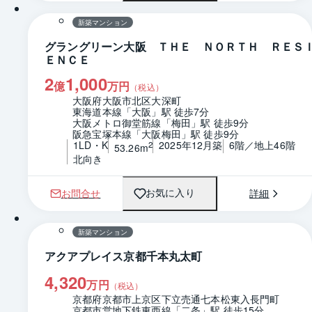
新築マンション
グラングリーン大阪 ＴＨＥ ＮＯＲＴＨ ＲＥＳ
ＥＮＣＥ
2
1,000
億
万円
（税込）
大阪府大阪市北区大深町
東海道本線「大阪」駅 徒歩7分
大阪メトロ御堂筋線「梅田」駅 徒歩9分
阪急宝塚本線「大阪梅田」駅 徒歩9分
1LD・K
2025年12月築
6階／地上46階
2
53.26m
北向き
お問合せ
詳細
お気に入り
1 / 0
間取り
新築マンション
アクアプレイス京都千本丸太町
4,320
万円
（税込）
京都府京都市上京区下立売通七本松東入長門町
京都市営地下鉄東西線「二条」駅 徒歩15分