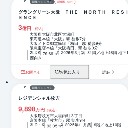
新築マンション
新価格 7/24
グラングリーン大阪 ＴＨＥ ＮＯＲＴＨ ＲＥＳ
ＥＮＣＥ
3
億円
（税込）
大阪府大阪市北区大深町
東海道本線「大阪」駅 徒歩7分
大阪メトロ御堂筋線「梅田」駅 徒歩9分
阪急宝塚本線「大阪梅田」駅 徒歩9分
2LDK
2026年3月築
31階／地上46階 地下
2
79.66m
西向き
お問合せ
詳細
お気に入り
1 / 0
新築マンション
レジデンシャル枚方
9,898
万円
（税込）
大阪府枚方市大垣内町３丁目
京阪本線「枚方市」駅 徒歩9分
3LD・K
2025年11月築
9階／地上10階
2
93.05m