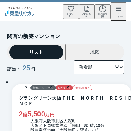
お気に
検索条
閲覧履
メ
入り
件
歴
ニュー
関西の新築マンション
リスト
地図
25
該当：
件
1 / 0
間取り
新築マンション
NEW 8/1
新価格 8/6
グラングリーン大阪ＴＨＥ ＮＯＲＴＨ ＲＥＳＩ
ＮＣＥ
2
5,500
億
万円
大阪府大阪市北区大深町
大阪メトロ御堂筋線「梅田」駅 徒歩9分
阪急宝塚本線「大阪梅田」駅 徒歩9分