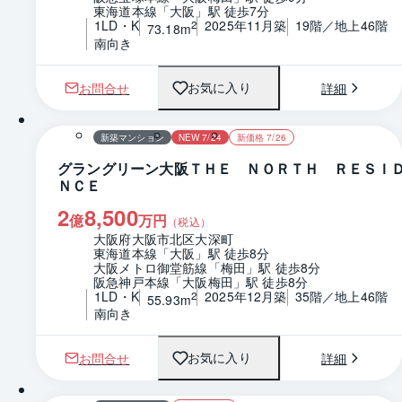
東海道本線「大阪」駅 徒歩7分
1LD・K
2025年11月築
19階／地上46階
2
73.18m
南向き
お問合せ
詳細
お気に入り
1 / 0
間取り
新築マンション
NEW 7/24
新価格 7/26
グラングリーン大阪ＴＨＥ ＮＯＲＴＨ ＲＥＳＩ
ＮＣＥ
2
8,500
億
万円
（税込）
大阪府大阪市北区大深町
東海道本線「大阪」駅 徒歩8分
大阪メトロ御堂筋線「梅田」駅 徒歩8分
阪急神戸本線「大阪梅田」駅 徒歩8分
1LD・K
2025年12月築
35階／地上46階
2
55.93m
南向き
お問合せ
詳細
お気に入り
間取り