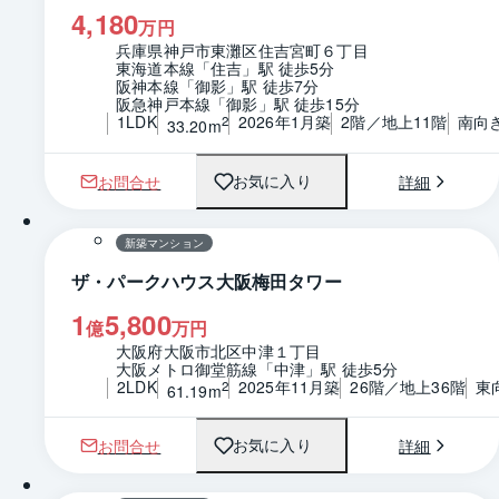
4,180
万円
兵庫県神戸市東灘区住吉宮町６丁目
東海道本線「住吉」駅 徒歩5分
阪神本線「御影」駅 徒歩7分
阪急神戸本線「御影」駅 徒歩15分
1LDK
2026年1月築
2階／地上11階
南向
2
33.20m
お問合せ
詳細
お気に入り
1 / 0
新築マンション
ザ・パークハウス大阪梅田タワー
1
5,800
億
万円
大阪府大阪市北区中津１丁目
大阪メトロ御堂筋線「中津」駅 徒歩5分
2LDK
2025年11月築
26階／地上36階
東
2
61.19m
お問合せ
詳細
お気に入り
1 / 0