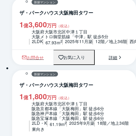
新築マンション
ザ・パークハウス大阪梅田タワー
1
3,600
億
万円
（税込）
大阪府大阪市北区中津１丁目
大阪メトロ御堂筋線「中津」駅 徒歩5分
2LDK
2025年11月築
12階／地上36階
西
2
67.93m
お問合せ
詳細
お気に入り
間取り
新築マンション
ザ・パークハウス大阪梅田タワー
1
1,800
億
万円
（税込）
大阪府大阪市北区中津１丁目
阪急京都本線「大阪梅田」駅 徒歩6分
阪急神戸本線「大阪梅田」駅 徒歩6分
阪急宝塚本線「大阪梅田」駅 徒歩6分
2LD・K
2025年9月築
18階／地上36階
2
61.19m
東向き