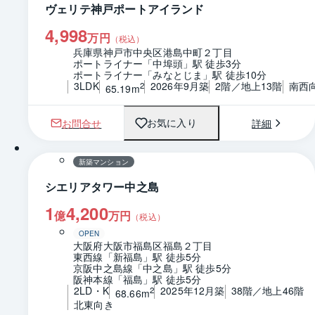
ヴェリテ神戸ポートアイランド
4,998
万円
（税込）
兵庫県神戸市中央区港島中町２丁目
ポートライナー「中埠頭」駅 徒歩3分
ポートライナー「みなとじま」駅 徒歩10分
3LDK
2026年9月築
2階／地上13階
南西
2
65.19m
お問合せ
詳細
お気に入り
1 / 0
間取り
新築マンション
シエリアタワー中之島
1
4,200
億
万円
（税込）
OPEN
大阪府大阪市福島区福島２丁目
東西線「新福島」駅 徒歩5分
京阪中之島線「中之島」駅 徒歩5分
阪神本線「福島」駅 徒歩5分
2LD・K
2025年12月築
38階／地上46階
2
68.66m
北東向き