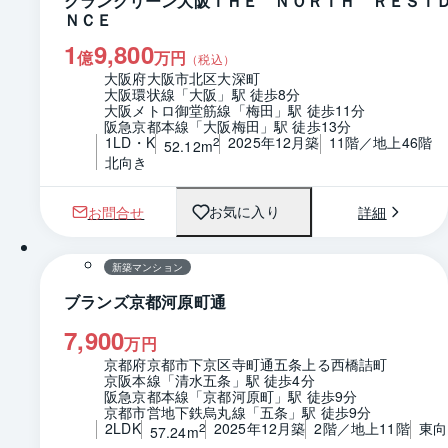
グラングリーン大阪ＴＨＥ ＮＯＲＴＨ ＲＥＳＩ
ＮＣＥ
1
9,800
億
万円
（税込）
大阪府大阪市北区大深町
大阪環状線「大阪」駅 徒歩8分
大阪メトロ御堂筋線「梅田」駅 徒歩11分
阪急京都本線「大阪梅田」駅 徒歩13分
1LD・K
2025年12月築
11階／地上46階
2
52.12m
北向き
お問合せ
詳細
お気に入り
1 / 0
間取り
新築マンション
ブランズ京都河原町通
7,900
万円
京都府京都市下京区寺町通五条上る西橋詰町
京阪本線「清水五条」駅 徒歩4分
阪急京都本線「京都河原町」駅 徒歩9分
京都市営地下鉄烏丸線「五条」駅 徒歩9分
2LDK
2025年12月築
2階／地上11階
東向
2
57.24m