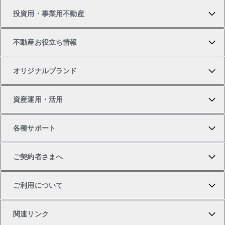
投資用・事業用不動産
中古マンションの購入
一戸建ての売却・査定
物件を借りる
貸したいTOP
不動産お役立ち情報
一戸建ての購入
土地の売却・査定
オフィス・店舗の賃貸
無料賃料査定
投資用・事業用不動産TOP
オリジナルブランド
新築一戸建ての購入
スピードAI査定
借りるときの流れ
マンション賃料データ
投資用不動産
不動産お役立ち情報
資産運用・活用
中古一戸建ての購入
不動産売却について
借りるガイド
賃貸管理プラン
事業用不動産
不動産AIアドバイザー Tellus Talk
当社売主リノベーションマンション
各種サポート
一棟リノベーションマンション L`GENTE（ルジェン
土地の購入
不動産査定について
リロケーションについて
マンション投資
マンションライブラリー
等価交換事業
テ）
ご契約者さまへ
不動産購入の流れ
売却サービス
貸すときの流れ
投資用マンション
人気マンションランキング
区分リノベーションマンション Lideas（リディアス）
不動産M&A
シニア向けサポート
ご利用について
投資用一棟レジデンスWELL SQUARE（ウェルスクエ
注目キーワード物件特集
不動産売却の流れ
貸すガイド
マンション一棟
暮らしに役立つ不動産メディア 「Lnote」
アセットマネジメント・出資
相続サポート
ご契約者さまサポートメニュー
ア）
関連リンク
購入ガイド
不動産買換えの流れ
アパート経営
不動産相場・不動産価格情報
不動産小口投資 LEGACIA（レガシア）
リフォームサポート
ご紹介・再契約特典
本人確認に関するお客様へのお願い