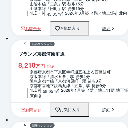
山陰本線「二条」駅 徒歩15分
山陰本線「円町」駅 徒歩15分
1LD・K
2026年3月築
4階／地上5階
北向
2
45.35m
お問合せ
詳細
お気に入り
1 / 0
間取り
新築マンション
ブランズ京都河原町通
8,210
万円
（税込）
京都府京都市下京区寺町通五条上る西橋詰町
京阪本線「清水五条」駅 徒歩4分
阪急京都本線「京都河原町」駅 徒歩9分
京都市営地下鉄烏丸線「五条」駅 徒歩9分
1LDK
2026年1月築
4階／地上11階 地下1
2
58.05m
東向き
お問合せ
詳細
お気に入り
1 / 0
間取り
新築マンション