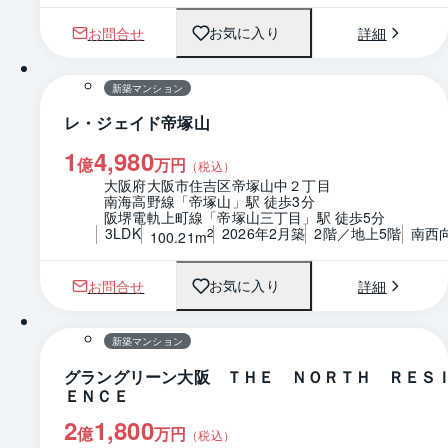
お問合せ
詳細
お気に入り
1 / 0
間取り
新築マンション
レ・ジェイド帝塚山
1
4,980
億
万円
（税込）
大阪府大阪市住吉区帝塚山中２丁目
南海高野線「帝塚山」駅 徒歩3分
阪堺電軌上町線「帝塚山三丁目」駅 徒歩5分
3LDK
2026年2月築
2階／地上5階
南西
2
100.21m
お問合せ
詳細
お気に入り
1 / 0
間取り
新築マンション
グラングリーン大阪 ＴＨＥ ＮＯＲＴＨ ＲＥＳ
ＥＮＣＥ
2
1,800
億
万円
（税込）