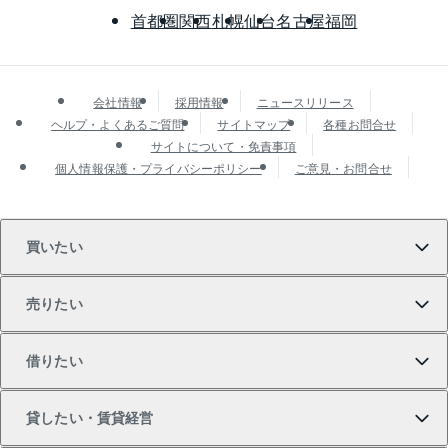
首都圏
関西
札幌
仙台
名古屋
福岡
会社情報
採用情報
ニュースリリース
ヘルプ・よくあるご質問
サイトマップ
各種お問合せ
サイトについて・免責事項
個人情報保護・プライバシーポリシー
ご意見・お問合せ
買いたい
売りたい
買いたいTOP
借りたい
マンションの購入
売りたいTOP
貸したい・賃貸経営
新築・分譲マンションの購入
マンションの売却・査定
借りたいTOP