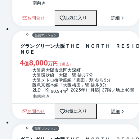
南向き
お問合せ
詳細
お気に入り
1 / 0
間取り
新築マンション
グラングリーン大阪ＴＨＥ ＮＯＲＴＨ ＲＥＳＩ
ＮＣＥ
4
8,000
億
万円
（税込）
大阪府大阪市北区大深町
大阪環状線「大阪」駅 徒歩7分
大阪メトロ御堂筋線「梅田」駅 徒歩9分
阪急京都本線「大阪梅田」駅 徒歩8分
2LD・K
2025年11月築
37階／地上46階
2
90.94m
南東向き
お問合せ
詳細
お気に入り
1 / 0
間取り
新築マンション