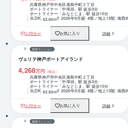
兵庫県神戸市中央区港島中町２丁目
ポートライナー「中埠頭」駅 徒歩3分
ポートライナー「みなとじま」駅 徒歩10分
3LDK
2026年9月築
4階／地上13階
南西
2
63.60m
お問合せ
詳細
お気に入り
1 / 0
間取り
新築マンション
ヴェリテ神戸ポートアイランド
4,268
万円
（税込）
兵庫県神戸市中央区港島中町２丁目
ポートライナー「中埠頭」駅 徒歩3分
ポートライナー「みなとじま」駅 徒歩10分
3LDK
2026年9月築
4階／地上13階
南西
2
63.60m
お問合せ
詳細
お気に入り
1 / 0
間取り
新築マンション