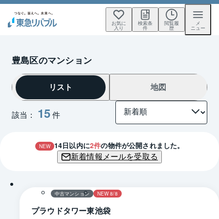
お気に
検索条
閲覧履
メ
入り
件
歴
ニュー
豊島区のマンション
リスト
地図
15
該当：
件
14
日以内に
2
件
の物件が公開されました。
NEW
新着情報メールを受取る
1 / 0
間取り
中古マンション
NEW 8/8
プラウドタワー東池袋