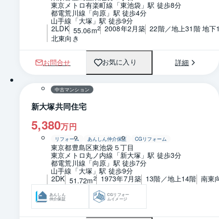
東京メトロ有楽町線「東池袋」駅 徒歩8分
都電荒川線「向原」駅 徒歩4分
山手線「大塚」駅 徒歩9分
2LDK
2008年2月築
22階／地上31階 地下
2
55.06m
北東向き
お問合せ
詳細
お気に入り
1 / 0
間取り
中古マンション
新大塚共同住宅
5,380
万円
リフォーム
あんしん仲介保証
CGリフォーム
東京都豊島区東池袋５丁目
東京メトロ丸ノ内線「新大塚」駅 徒歩3分
都電荒川線「向原」駅 徒歩7分
山手線「大塚」駅 徒歩9分
2DK
1973年7月築
13階／地上14階
南東
2
51.72m
あんしん
CGリフォー
仲介保証
ムイメージ