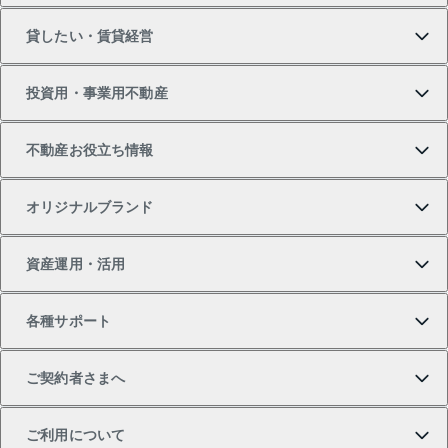
貸したい・賃貸経営
新築・分譲マンションの購入
マンションの売却・査定
借りたいTOP
投資用・事業用不動産
中古マンションの購入
一戸建ての売却・査定
物件を借りる
貸したいTOP
不動産お役立ち情報
一戸建ての購入
土地の売却・査定
オフィス・店舗の賃貸
無料賃料査定
投資用・事業用不動産TOP
オリジナルブランド
新築一戸建ての購入
スピードAI査定
借りるときの流れ
マンション賃料データ
投資用不動産
不動産お役立ち情報
資産運用・活用
中古一戸建ての購入
不動産売却について
借りるガイド
賃貸管理プラン
事業用不動産
不動産AIアドバイザー Tellus Talk
当社売主リノベーションマンション
各種サポート
一棟リノベーションマンション L`GENTE（ルジェン
土地の購入
不動産査定について
リロケーションについて
マンション投資
マンションライブラリー
等価交換事業
テ）
ご契約者さまへ
不動産購入の流れ
売却サービス
貸すときの流れ
投資用マンション
人気マンションランキング
区分リノベーションマンション Lideas（リディアス）
不動産M&A
シニア向けサポート
ご利用について
投資用一棟レジデンスWELL SQUARE（ウェルスクエ