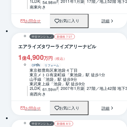
1LDK
2011年1月築
17階／地上52階 地下
2
54.98m
南東向き
お問合せ
詳細
お気に入り
1 / 0
間取り
中古マンション
新価格 7/27
エアライズタワーライズアリーナビル
1
4,900
億
万円
（税込）
OPEN
リフォーム
東京都豊島区東池袋４丁目
東京メトロ有楽町線「東池袋」駅 徒歩1分
山手線「池袋」駅 徒歩9分
東武東上線「池袋」駅 徒歩9分
2LDK
2007年1月築
27階／地上42階 地下
2
61.59m
南西向き
お問合せ
詳細
お気に入り
1 / 0
間取り
中古マンション
新価格 8/3