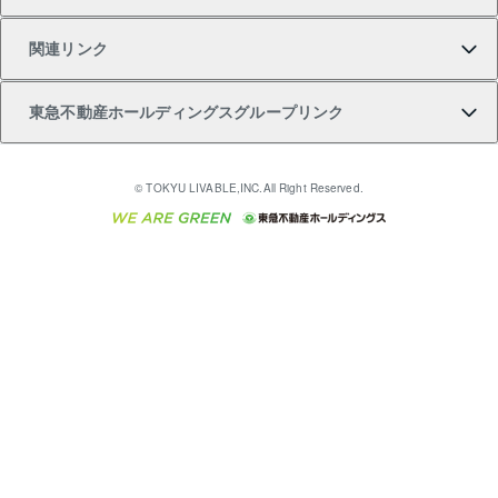
注目キーワード物件特集
不動産売却の流れ
貸すガイド
マンション一棟
暮らしに役立つ不動産メディア 「Lnote」
アセットマネジメント・出資
相続サポート
ご契約者さまサポートメニュー
ア）
関連リンク
購入ガイド
不動産買換えの流れ
アパート経営
不動産相場・不動産価格情報
不動産小口投資 LEGACIA（レガシア）
リフォームサポート
ご紹介・再契約特典
本人確認に関するお客様へのお願い
東急不動産ホールディングスグループリンク
売却ガイド
アパート投資用物件
不動産売却FAQ
入居者様専用-各種ご案内（賃貸）
金融商品取引について
すまいValue
多言語対応
English
繁体中文
簡体中文
これからご結婚される方に東急百貨店のブライダルク
© TOKYU LIVABLE,INC.All Right Reserved.
収益物件
不動産コラム・ニュース
東急こすもす会「こすもすWeb」
東急リバブル ソーシャルメディアポリシー
東急不動産
ラブ
ご意見・お問い合わせ（金融商品取引専用の相談・お
人材サービスのご用命は 東急リバブルスタッフ株式会
ビル購入（ビル一棟）
不動産用語集
東急コミュニティー
問い合わせ窓口）
社まで
投資用不動産の売却査定
不動産なんでもネット相談室
保険募集におけるプライバシー・ポリシー
東北の逸品を贈ります 東北すぐれものセレクション
東急リバブル
ダイレクトメール（郵送物）・Eメールなどの送付停
事業用不動産の売却査定
住まいの税金
民泊の開業・運営のご相談は「ReINN株式会社」まで
東急住宅リース
止について
海外不動産
物件一括検索（購入＆賃貸）
宅地建物取引業者の皆様へ
学生情報センター（ナジック）