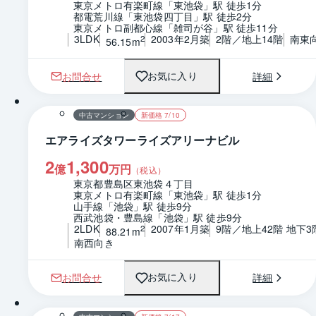
東京メトロ有楽町線「東池袋」駅 徒歩1分
都電荒川線「東池袋四丁目」駅 徒歩2分
東京メトロ副都心線「雑司が谷」駅 徒歩11分
3LDK
2003年2月築
2階／地上14階
南東
2
56.15m
お問合せ
詳細
お気に入り
1 / 0
間取り
中古マンション
新価格 7/10
エアライズタワーライズアリーナビル
2
1,300
億
万円
（税込）
東京都豊島区東池袋４丁目
東京メトロ有楽町線「東池袋」駅 徒歩1分
山手線「池袋」駅 徒歩9分
西武池袋・豊島線「池袋」駅 徒歩9分
2LDK
2007年1月築
9階／地上42階 地下3
2
88.21m
南西向き
お問合せ
詳細
お気に入り
1 / 0
間取り