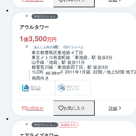
1 / 0
間取り
中古マンション
アウルタワー
1
3,500
億
万円
あんしん仲介保証
CGリフォーム
東京都豊島区東池袋４丁目
東京メトロ有楽町線「東池袋」駅 徒歩2分
山手線「池袋」駅 徒歩11分
都電荒川線「東池袋四丁目」駅 徒歩3分
1LDK
2011年1月築
22階／地上52階 地下
2
46.98m
南西向き
あんしん
CGリフォー
仲介保証
ムイメージ
お問合せ
詳細
お気に入り
1 / 0
間取り
中古マンション
新価格 8/8
エアライズタワー