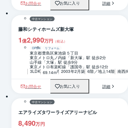
お問合せ
詳細
お気に入り
1 / 0
間取り
中古マンション
藤和シティホームズ新大塚
1
2,990
億
万円
（税込）
OPEN
リフォーム
東京都豊島区東池袋５丁目
東京メトロ丸ノ内線「新大塚」駅 徒歩2分
山手線「大塚」駅 徒歩9分
東京メトロ有楽町線「護国寺」駅 徒歩12分
3LDK
2003年2月築
6階／地上14階
南西
2
69.14m
お問合せ
詳細
お気に入り
1 / 0
間取り
中古マンション
エアライズタワーライズアリーナビル
8,490
万円