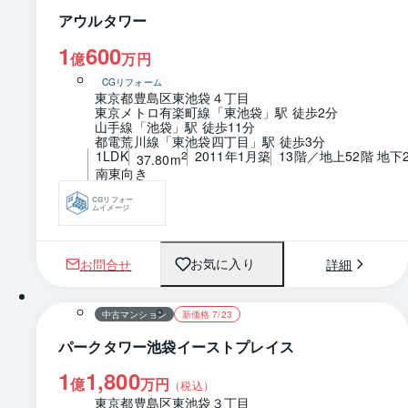
アウルタワー
1
600
億
万円
CGリフォーム
東京都豊島区東池袋４丁目
東京メトロ有楽町線「東池袋」駅 徒歩2分
山手線「池袋」駅 徒歩11分
都電荒川線「東池袋四丁目」駅 徒歩3分
1LDK
2011年1月築
13階／地上52階 地下
2
37.80m
南東向き
CGリフォー
ムイメージ
お問合せ
詳細
お気に入り
1 / 0
間取り
中古マンション
新価格 7/23
パークタワー池袋イーストプレイス
1
1,800
億
万円
（税込）
東京都豊島区東池袋３丁目