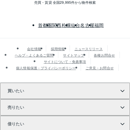
売買・賃貸 全国29,995件から物件検索
首都圏
関西
札幌
仙台
名古屋
福岡
会社情報
採用情報
ニュースリリース
ヘルプ・よくあるご質問
サイトマップ
各種お問合せ
サイトについて・免責事項
個人情報保護・プライバシーポリシー
ご意見・お問合せ
買いたい
売りたい
買いたいTOP
借りたい
マンションの購入
売りたいTOP