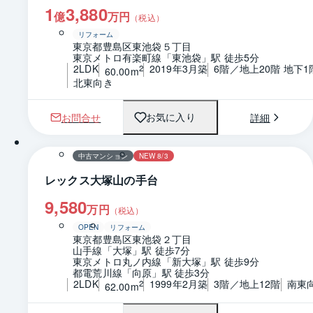
1
3,880
億
万円
（税込）
リフォーム
東京都豊島区東池袋５丁目
東京メトロ有楽町線「東池袋」駅 徒歩5分
2LDK
2019年3月築
6階／地上20階 地下1
2
60.00m
北東向き
お問合せ
詳細
お気に入り
1 / 0
間取り
中古マンション
NEW 8/3
レックス大塚山の手台
9,580
万円
（税込）
OPEN
リフォーム
東京都豊島区東池袋２丁目
山手線「大塚」駅 徒歩7分
東京メトロ丸ノ内線「新大塚」駅 徒歩9分
都電荒川線「向原」駅 徒歩3分
2LDK
1999年2月築
3階／地上12階
南東
2
62.00m