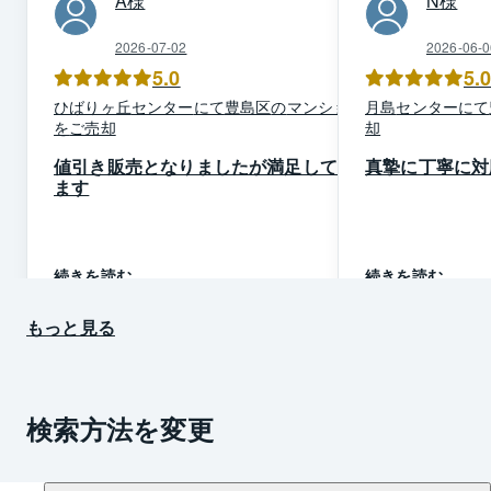
A
様
N
様
2026-07-02
2026-06-0
5.0
5.
ひばりヶ丘
センター
にて
豊島区
の
マンション
月島
センター
にて
を
ご売却
却
値引き販売となりましたが満足してい
真摯に丁寧に対
ます
続きを読む
続きを読む
もっと見る
検索方法を変更