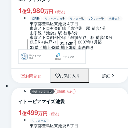
1
9,980
億
万円
（税込）
OPEN
リノベーション
リフォーム
3Dウォーク
当社売主
東京都豊島区東池袋４丁目
東京メトロ有楽町線「東池袋」駅 徒歩1分
山手線「池袋」駅 徒歩8分
東京メトロ副都心線「雑司が谷」駅 徒歩10分
2LDK＋納戸×1
2007年1月築
2
85.12m
33階／地上42階 地下3階
南西向き
3Dウォーク
リディアス
スルー
お問合せ
詳細
お気に入り
1 / 0
間取り
中古マンション
新価格 7/24
イトーピアマイズ池袋
1
499
億
万円
（税込）
リフォーム
東京都豊島区東池袋５丁目