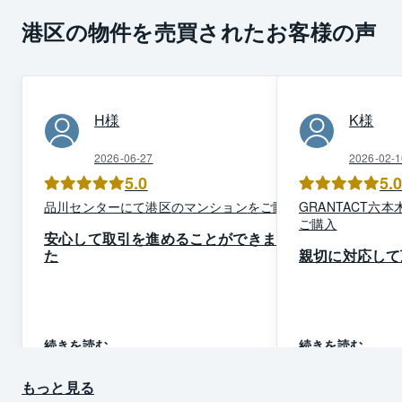
港区の物件を売買されたお客様の声
H
様
K
様
2026-06-27
2026-02-1
5.0
5.
品川
センター
にて
港区
の
マンション
を
ご購入
GRANTACT六本
ご購入
安心して取引を進めることができまし
た
親切に対応して
続きを読む
続きを読む
もっと見る