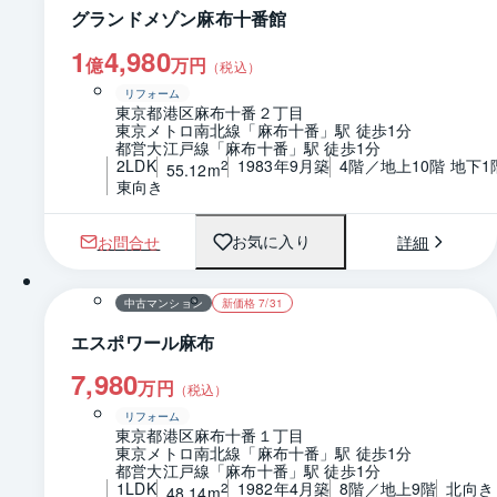
グランドメゾン麻布十番館
1
4,980
億
万円
（税込）
リフォーム
東京都港区麻布十番２丁目
東京メトロ南北線「麻布十番」駅 徒歩1分
都営大江戸線「麻布十番」駅 徒歩1分
2LDK
1983年9月築
4階／地上10階 地下1
2
55.12m
東向き
お問合せ
詳細
お気に入り
1 / 0
間取り
中古マンション
新価格 7/31
エスポワール麻布
7,980
万円
（税込）
リフォーム
東京都港区麻布十番１丁目
東京メトロ南北線「麻布十番」駅 徒歩1分
都営大江戸線「麻布十番」駅 徒歩1分
1LDK
1982年4月築
8階／地上9階
北向き
2
48.14m