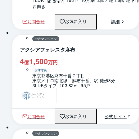
50.00m
西向き
お問合せ
詳細
お気に入り
中古マンション
アクシアフォレスタ麻布
4
1,500
億
万円
おすすめ
東京都港区麻布十番２丁目
東京メトロ南北線「麻布十番」駅 徒歩3分
3LDKタイプ
103.82㎡
95戸
ルームデコ
レーション
お問合せ
公式サイト
お気に入り
1 / 0
間取り
中古マンション