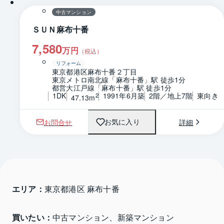
中古マンション
ＳＵＮ麻布十番
7,580
万円
（税込）
リフォーム
東京都港区麻布十番２丁目
東京メトロ南北線「麻布十番」駅 徒歩1分
都営大江戸線「麻布十番」駅 徒歩1分
1DK
1991年6月築
2階／地上7階
東向き
2
47.13m
お問合せ
詳細
お気に入り
エリア：
東京都港区 麻布十番
買いたい：
中古マンション、新築マンション