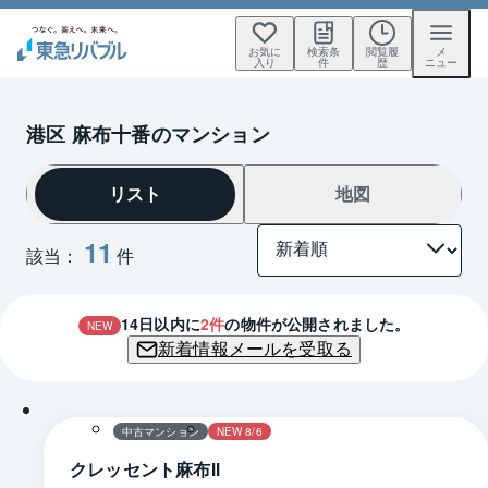
お気に
検索条
閲覧履
メ
入り
件
歴
ニュー
港区 麻布十番のマンション
リスト
地図
11
該当：
件
14
日以内に
2
件
の物件が公開されました。
NEW
新着情報メールを受取る
1 / 0
間取り
中古マンション
NEW 8/6
クレッセント麻布Ⅱ