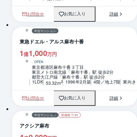
お問合せ
詳細
お気に入り
1 / 0
間取り
中古マンション
東急ドエル・アルス麻布十番
1
1,000
億
万円
OPEN
東京都港区麻布十番３丁目
東京メトロ南北線「麻布十番」駅 徒歩2分
都営大江戸線「麻布十番」駅 徒歩2分
1LDK
1996年2月築
4階／地上7階
東向き
2
53.32m
お問合せ
詳細
お気に入り
1 / 0
間取り
中古マンション
新価格 7/30
アクシア麻布