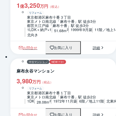
1
3,250
億
万円
（税込）
リフォーム
東京都港区麻布十番３丁目
東京メトロ南北線「麻布十番」駅 徒歩3分
都営大江戸線「麻布十番」駅 徒歩3分
1LDK＋納戸×1
1999年9月築
11階／地上1
2
51.68m
北向き
お問合せ
詳細
お気に入り
1 / 0
間取り
中古マンション
NEW 7/31
麻布永谷マンション
3,980
万円
（税込）
リフォーム
東京都港区麻布十番１丁目
東京メトロ南北線「麻布十番」駅 徒歩2分
1DK
1972年11月築
6階／地上11階
北東
2
28.08m
お問合せ
詳細
お気に入り