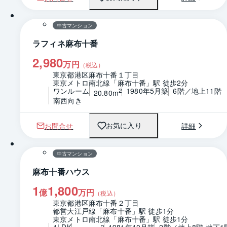
1 / 0
間取り
中古マンション
ラフィネ麻布十番
2,980
万円
（税込）
東京都港区麻布十番１丁目
東京メトロ南北線「麻布十番」駅 徒歩2分
ワンルーム
1980年5月築
6階／地上11階
2
20.80m
南西向き
お問合せ
詳細
お気に入り
1 / 0
間取り
中古マンション
麻布十番ハウス
1
1,800
億
万円
（税込）
東京都港区麻布十番２丁目
都営大江戸線「麻布十番」駅 徒歩1分
東京メトロ南北線「麻布十番」駅 徒歩1分
1LDK
1981年10月築
2階／地上8階 地下1
2