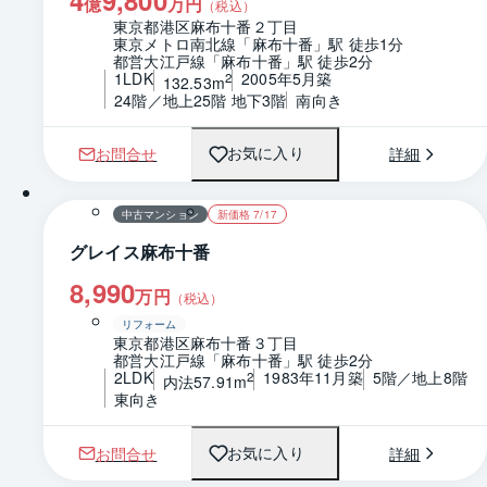
4
9,800
億
万円
（税込）
東京都港区麻布十番２丁目
東京メトロ南北線「麻布十番」駅 徒歩1分
都営大江戸線「麻布十番」駅 徒歩2分
1LDK
2005年5月築
2
132.53m
24階／地上25階 地下3階
南向き
お問合せ
詳細
お気に入り
1 / 0
間取り
中古マンション
新価格 7/17
グレイス麻布十番
8,990
万円
（税込）
リフォーム
東京都港区麻布十番３丁目
都営大江戸線「麻布十番」駅 徒歩2分
2LDK
1983年11月築
5階／地上8階
2
内法57.91m
東向き
お問合せ
詳細
お気に入り
1 / 0
間取り