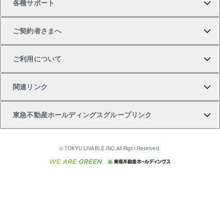
各種サポート
一棟リノベーションマンション L`GENTE（ルジェン
土地の購入
不動産査定について
リロケーションについて
マンション投資
マンションライブラリー
等価交換事業
テ）
ご契約者さまへ
不動産購入の流れ
売却サービス
貸すときの流れ
投資用マンション
人気マンションランキング
区分リノベーションマンション Lideas（リディアス）
不動産M&A
シニア向けサポート
ご利用について
投資用一棟レジデンスWELL SQUARE（ウェルスクエ
注目キーワード物件特集
不動産売却の流れ
貸すガイド
マンション一棟
暮らしに役立つ不動産メディア 「Lnote」
アセットマネジメント・出資
相続サポート
ご契約者さまサポートメニュー
ア）
関連リンク
購入ガイド
不動産買換えの流れ
アパート経営
不動産相場・不動産価格情報
不動産小口投資 LEGACIA（レガシア）
リフォームサポート
ご紹介・再契約特典
本人確認に関するお客様へのお願い
東急不動産ホールディングスグループリンク
売却ガイド
アパート投資用物件
不動産売却FAQ
入居者様専用-各種ご案内（賃貸）
金融商品取引について
すまいValue
多言語対応
English
繁体中文
簡体中文
これからご結婚される方に東急百貨店のブライダルク
© TOKYU LIVABLE,INC.All Right Reserved.
収益物件
不動産コラム・ニュース
東急こすもす会「こすもすWeb」
東急リバブル ソーシャルメディアポリシー
東急不動産
ラブ
ご意見・お問い合わせ（金融商品取引専用の相談・お
人材サービスのご用命は 東急リバブルスタッフ株式会
ビル購入（ビル一棟）
不動産用語集
東急コミュニティー
問い合わせ窓口）
社まで
投資用不動産の売却査定
不動産なんでもネット相談室
保険募集におけるプライバシー・ポリシー
東北の逸品を贈ります 東北すぐれものセレクション
東急リバブル