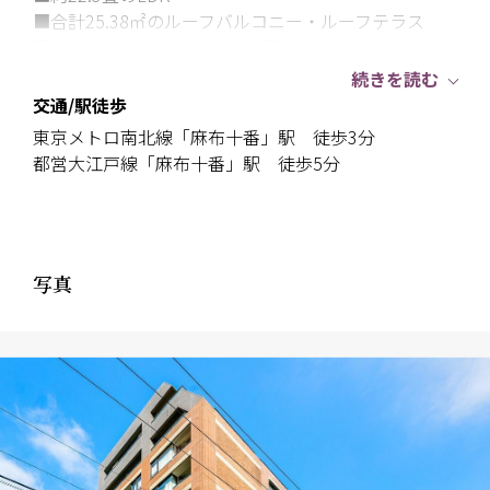
■合計25.38㎡のルーフバルコニー・ルーフテラス
■リビングダイニングに床暖房有り
■2025年2月にリノベーション実施済み
続きを読む
フローリング新規貼替、壁・天井クロス新規貼替、給
交通/駅徒歩
水管・給湯管新規交換（専有部）、照明器具新規設
東京メトロ南北線「麻布十番」駅 徒歩3分
置、建具・玄関収納等新規交換、エアコン4基新規設
都営大江戸線「麻布十番」駅 徒歩5分
置、田中工藝製洗面化粧台新規交換、床暖房マット新
規交換（LD）、TOTO製洗浄便座付トイレ新規交換、
LIXIL製ユニットバス新規交換（浴室換気乾燥機
付）、田中工藝製システムキッチン新規交換（食器洗
写真
い機付）、給湯器新規交換（追焚式）等
【マンションの概要】
■2000年（平成12年）2月築
■東京メトロ南北線・都営大江戸線「麻布十番」駅よ
り徒歩3分の好立地
■RC造地下1階地上10階建、総戸数95戸
■フロントマネージャーとセキュリティスタッフによ