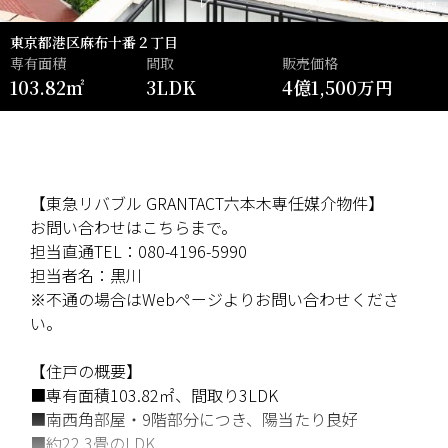
ルーフテラスからの眺望
東京都港区麻布十番２丁目
専有面積
間取
販売価格
103.82㎡
3LDK
4億1,500万円
【東急リバブル GRANTACT六本木専任媒介物件】
お問い合わせはこちらまで。
担当直通TEL：080-4196-5990
担当者名：黒川
※不通の場合はWebページよりお問い合わせくださ
い。
【住戸の概要】
■専有面積103.82㎡、間取り3LDK
■南西角部屋・9階部分につき、陽当たり良好
■約22.3畳のLDK