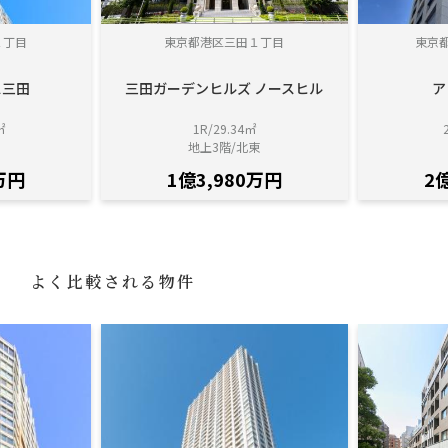
２丁目
東京都港区三田１丁目
東京
ス三田
三田ガーデンヒルズ ノースヒル
ア
㎡
1R/29.34㎡
地上3階/北東
万円
1億3,980万円
2
よく比較される物件