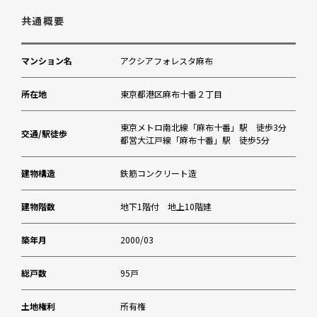
まなびの森保育園麻布
共通概要
麻布山幼稚園
マンション名
アクシアフォレスタ麻布
十番クリニック（内科等）
所在地
東京都港区麻布十番２丁目
区立網代公園
東京メトロ南北線「麻布十番」駅 徒歩3分
交通/駅徒歩
都営大江戸線「麻布十番」駅 徒歩5分
Bio c’ Bon・PICARD
建物構造
鉄筋コンクリート造
マツモトキヨシ麻布十番店
建物階数
地下1階付 地上10階建
麻布地区総合支所
築年月
2000/03
エスフォルタ六本木
総戸数
95戸
三井住友銀行麻布十番支店
土地権利
所有権