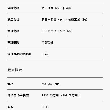
分譲会社
豊田通商（株）旧分譲
森美術館
施工会社
新日本製鐵（株）・佐藤工業（株）
管理会社
日本ハウズイング（株）
管理形態
全部委託
管理員の勤務形態
日勤
販売概要
価格
4億1,500万円
坪単価（㎡単価）
1321.42万円 （399.73万円 ）
間取
3LDK