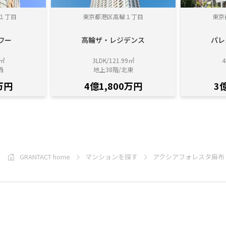
１丁目
東京都港区高輪１丁目
東京
ワー
高輪ザ・レジデンス
パレ
5㎡
3LDK/121.99㎡
4
西
地上38階/北東
万円
4億1,800万円
3
GRANTACT home
マンションを探す
アクシアフォレスタ麻布