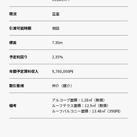
現況
空室
引渡可能時期
相談
標高
7.30m
予定利回り
2.35%
年間予定賃料収入
9,760,000円
取引態様
仲介（媒介）
アルコーブ面積：1.28㎡（無償）
備考
ルーフテラス面積：12.9㎡（無償）
ルーフバルコニー面積：13.48㎡（390円）