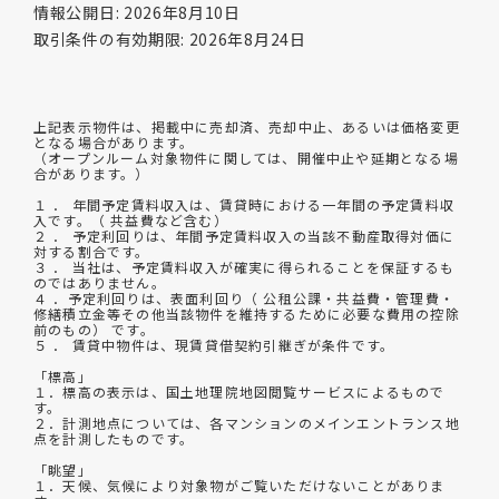
情報公開日: 2026年8月10日
取引条件の有効期限: 2026年8月24日
上記表示物件は、掲載中に売却済、売却中止、あるいは価格変更
となる場合があります。
（オープンルーム対象物件に関しては、開催中止や延期となる場
合があります。）
１ ． 年間予定賃料収入は、賃貸時における一年間の予定賃料収
入です。（ 共益費など含む）
２ ． 予定利回りは、年間予定賃料収入の当該不動産取得対価に
対する割合です。
３ ． 当社は、予定賃料収入が確実に得られることを保証するも
のではありません。
４ ．予定利回りは、表面利回り（ 公租公課・共益費・管理費・
修繕積立金等その他当該物件を維持するために必要な費用の控除
前のもの） です。
５ ． 賃貸中物件は、現賃貸借契約引継ぎが条件です。
「標高」
１．標高の表示は、国土地理院地図閲覧サービスによるもので
す。
２．計測地点については、各マンションのメインエントランス地
点を計測したものです。
「眺望」
１．天候、気候により対象物がご覧いただけないことがありま