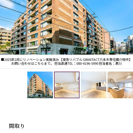
る24時間有人管理・サービス体制
■ペット飼育可（大型犬可、規約による細則有り）
【羨望の地、麻布十番に住まう】
■華やかさと歴史が融合する「麻布十番商店街」至近
の贅沢
おしゃれなショップや老舗が軒を連ねる麻布十番商店
街の少し外れに位置する閑静な環境で、六本木ヒルズ
■2025年2月にリノベーション実施済み 【東急リバブル GRANTACT六本木専任媒介物件】
お問い合わせはこちらまで。 担当直通TEL：080-4196-5990 担当者名：黒川
（徒歩10分）や東京ミッドタウン（徒歩21分）も日常
の生活圏とする、東京のダイナミズムと洗練を身近に
享受できるロケーションです。
■都市のオアシスを体現したオーセンティックなファ
サードデザイン
外観は都心邸宅にふさわしい上質で重厚なインナーバ
ルコニー・スタイルで、1階外壁には淡いベージュの
ライムストーン、中高層部には土のあたたかな表情を
間取り
生かしたアースカラーのせっ器質タイルを配し、建物