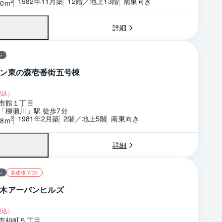
1982年11月築
12階／地上13階
南東向き
2
20m
詳細
ン
ン東の森壱番街五号棟
税込）
市館１丁目
「柳瀬川」駅 徒歩7分
1981年2月築
2階／地上5階
南東向き
2
78m
詳細
ン
新価格 7/24
木アーバンヒルズ
税込）
市柏町５丁目