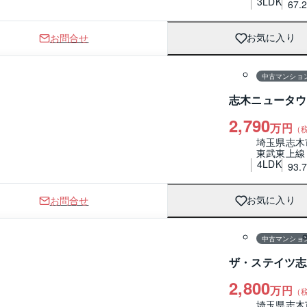
3LDK
67.
お問合せ
お気に入り
1 / 0
間取り
中古マンショ
志木ニュータウ
2,790
万円
（
埼玉県志木
東武東上線
4LDK
93.
お問合せ
お気に入り
1 / 0
間取り
中古マンショ
ザ・ステイツ志
2,800
万円
（
埼玉県志木