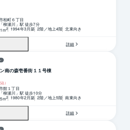
市柏町６丁目
「柳瀬川」駅 徒歩7分
1994年3月築
2階／地上4階
北東向き
2
51m
詳細
ン
ン南の森壱番街１１号棟
税込）
市館１丁目
「柳瀬川」駅 徒歩10分
1980年2月築
2階／地上5階
南東向き
2
65m
詳細
ン