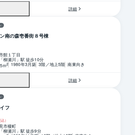
詳細
ン
ン南の森壱番街８号棟
市館１丁目
「柳瀬川」駅 徒歩10分
1980年3月築
3階／地上5階
南東向き
2
65m
詳細
ン
イフ
税込）
見市榎町
「柳瀬川」駅 徒歩9分