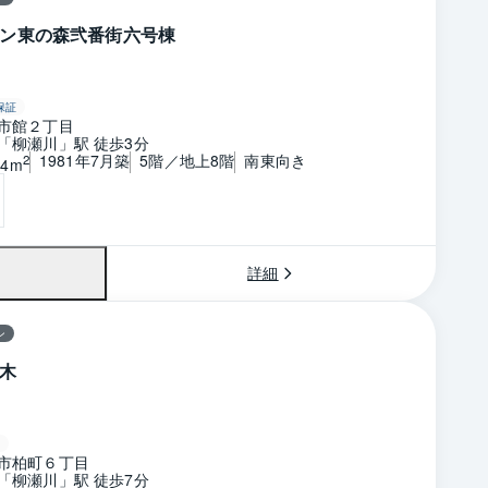
ン東の森弐番街六号棟
保証
市館２丁目
「柳瀬川」駅 徒歩3分
1981年7月築
5階／地上8階
南東向き
2
04m
詳細
ン
木
市柏町６丁目
「柳瀬川」駅 徒歩7分