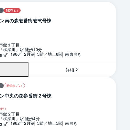
ン
NEW 8/1
ン南の森壱番街壱弐号棟
市館１丁目
「柳瀬川」駅 徒歩10分
1980年2月築
5階／地上8階
南東向き
2
18m
詳細
ン
新価格 7/27
ン中央の森参番街２号棟
税込）
市館２丁目
「柳瀬川」駅 徒歩4分
1982年2月築
5階／地上5階
南向き
2
33m