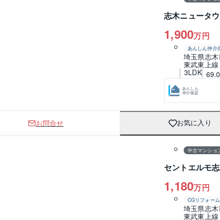
志木ニュータウ
1,900
万円
あんしん仲介
埼玉県志木
東武東上線
3LDK
69.
あんしん
仲介保証
お問合せ
お気に入り
1 / 0
間取り
中古マンショ
セントエルモ志
1,180
万円
CGリフォーム
埼玉県志木
東武東上線