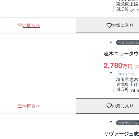
東武東上線
3LDK
61.
お問合せ
お気に入り
1 / 0
間取り
中古マンショ
志木ニュータウ
2,780
万円
（
リフォーム
埼玉県志木
東武東上線
3LDK
74.
お問合せ
お気に入り
1 / 0
間取り
中古マンショ
リヴァージュ志