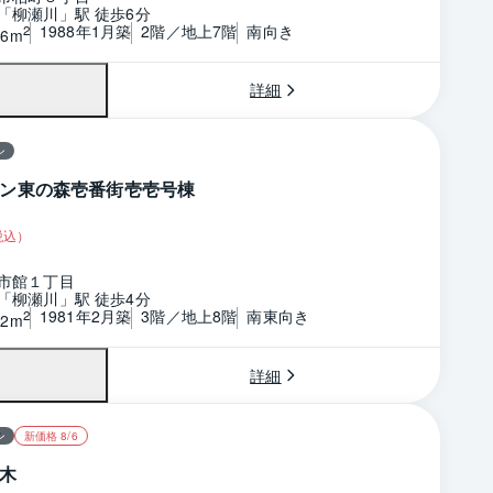
「柳瀬川」駅 徒歩6分
1988年1月築
2階／地上7階
南向き
2
46m
詳細
ン
ン東の森壱番街壱壱号棟
税込）
市館１丁目
「柳瀬川」駅 徒歩4分
1981年2月築
3階／地上8階
南東向き
2
52m
詳細
ン
新価格 8/6
木