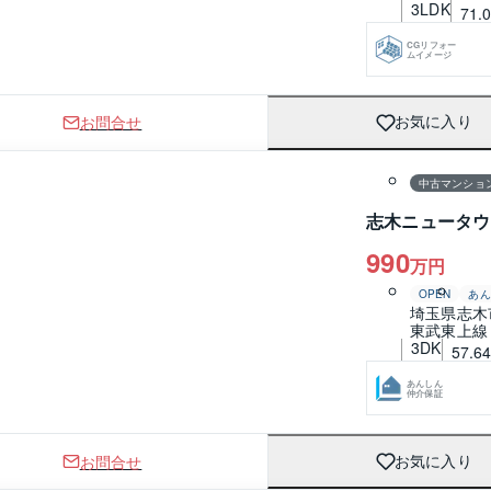
3LDK
71.
CGリフォー
ムイメージ
お問合せ
お気に入り
1 / 0
間取り
中古マンショ
志木ニュータウ
990
万円
OPEN
あん
埼玉県志木
東武東上線
3DK
57.6
あんしん
仲介保証
お問合せ
お気に入り
1 / 0
間取り