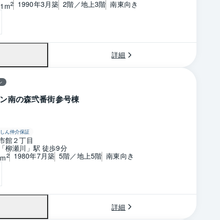
1990年3月築
2階／地上3階
南東向き
2
01m
詳細
ン
ン南の森弐番街参号棟
しん仲介保証
市館２丁目
「柳瀬川」駅 徒歩9分
1980年7月築
5階／地上5階
南東向き
2
4m
詳細