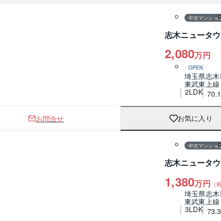
中古マンショ
志木ニュータウ
2,080
万円
OPEN
埼玉県志木
東武東上線
2LDK
70.
お問合せ
お気に入り
1 / 0
間取り
中古マンショ
志木ニュータウ
1,380
万円
（
埼玉県志木
東武東上線
3LDK
73.