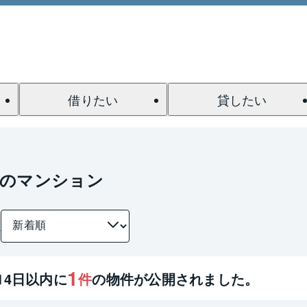
借りたい
貸したい
駅のマンション
件
1
14
日以内に
件
の物件が公開されました。
1 / 0
間取り