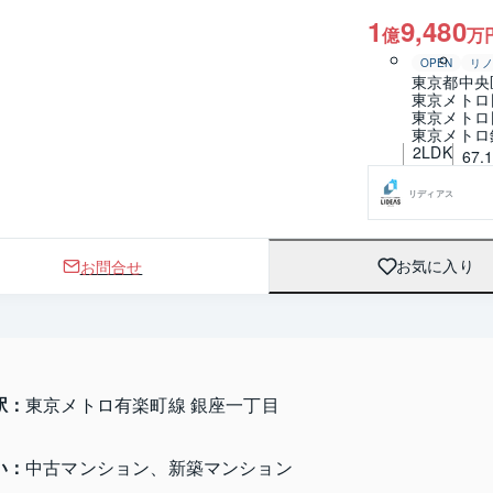
1
9,480
億
万
OPEN
リノ
東京都中央
東京メトロ
東京メトロ
東京メトロ
2LDK
67.
リディアス
お問合せ
お気に入り
駅：
東京メトロ有楽町線 銀座一丁目
い：
中古マンション、新築マンション