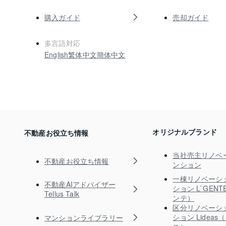
購入ガイド
売却ガイド
多言語対応
English
繁体中文
簡体中文
オリジナルブランド
不動産お役立ち情報
当社売主リノベ
不動産お役立ち情報
ンション
一棟リノベーシ
不動産AIアドバイザー
ション L`GEN
Tellus Talk
ンテ）
区分リノベーシ
ション Lidea
マンションライブラリー