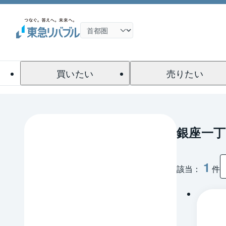
買いたい
売りたい
銀座一
1
該当：
件