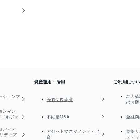
資産運用・活用
ご利用につ
ーションマ
本人確
等価交換事業
のお願
ョンマン
不動産M&A
金融商
TE（ルジェ
ョンマン
アセットマネジメント・出
東急リ
s（リディア
資
メディ