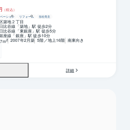
円
（税込）
ベーション
リフォーム
当社売主
区築地２丁目
日比谷線「築地」駅 徒歩2分
日比谷線「東銀座」駅 徒歩5分
銀座線「銀座」駅 徒歩10分
2007年2月築
5階／地上16階
南東向き
2
17m
詳細