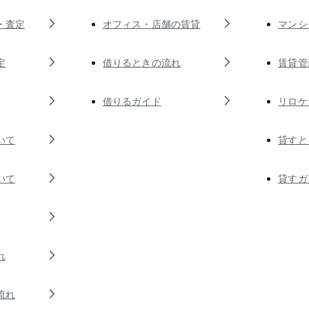
・査定
オフィス・店舗の賃貸
マンシ
定
借りるときの流れ
賃貸管
借りるガイド
リロケ
いて
貸すと
いて
貸すガ
れ
流れ