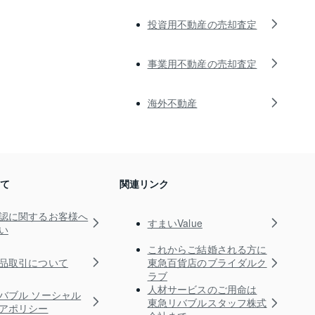
投資用不動産の売却査定
事業用不動産の売却査定
海外不動産
いて
関連リンク
認に関するお客様へ
すまいValue
い
これからご結婚される方に
品取引について
東急百貨店のブライダルク
ラブ
人材サービスのご用命は
バブル ソーシャル
東急リバブルスタッフ株式
アポリシー