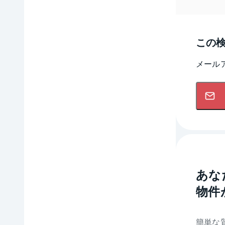
この
メール
あな
物件
簡単な