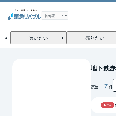
買いたい
売りたい
地下鉄
7
該当：
件
NEW