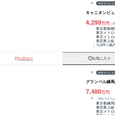
中古マンショ
キャニオンビュ
4,299
万円
（
東京都板橋
東京メトロ
東京メトロ
東武東上線
1LDK＋納
お問合せ
お気に入り
1 / 0
間取り
中古マンショ
グランベル練馬
7,480
万円
CGリフォーム
東京都練馬
東武東上線
東京メトロ