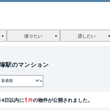
借りたい
貸したい
赤塚駅のマンション
1
14
日以内に
件
の物件が公開されました。
1 / 0
間取り