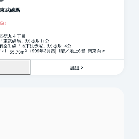
東武練馬
税込）
区徳丸４丁目
「東武練馬」駅 徒歩11分
有楽町線「地下鉄赤塚」駅 徒歩14分
戸×1
1999年3月築
1階／地上6階
南東向き
2
55.73m
詳細