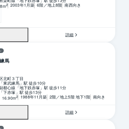
有楽町線「地下鉄赤塚」駅 徒歩13分
2003年1月築
6階／地上8階
南西向き
2
58m
詳細
ン
練馬
区北町３丁目
「東武練馬」駅 徒歩10分
副都心線「地下鉄赤塚」駅 徒歩11分
「下赤塚」駅 徒歩13分
1988年11月築
2階／地上5階 地下1階
南向き
2
16.90m
詳細
ン