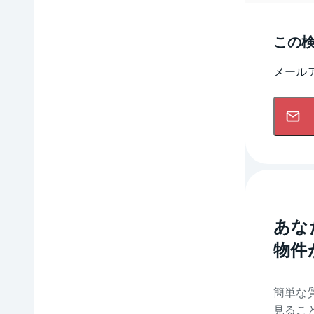
この
メール
あな
物件
簡単な
見るこ