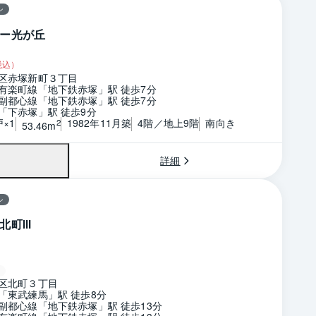
ン
ー光が丘
税込）
区赤塚新町３丁目
有楽町線「地下鉄赤塚」駅 徒歩7分
副都心線「地下鉄赤塚」駅 徒歩7分
「下赤塚」駅 徒歩9分
戸×1
1982年11月築
4階／地上9階
南向き
2
53.46m
詳細
ン
北町Ⅲ
区北町３丁目
「東武練馬」駅 徒歩8分
副都心線「地下鉄赤塚」駅 徒歩13分