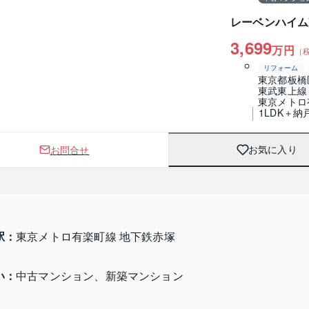
レーベンハイム
3,699
万円
（
リフォーム
東京都板橋
東武東上線
東京メトロ
1LDK＋納
お問合せ
お気に入り
駅：
東京メトロ有楽町線 地下鉄赤塚
い：
中古マンション、新築マンション