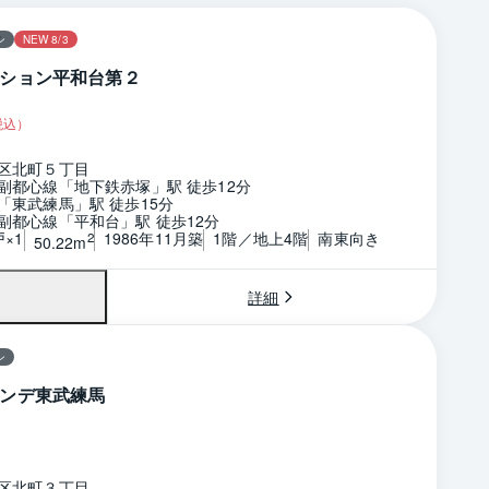
ン
NEW 8/3
ション平和台第２
税込）
区北町５丁目
副都心線「地下鉄赤塚」駅 徒歩12分
「東武練馬」駅 徒歩15分
副都心線「平和台」駅 徒歩12分
戸×1
1986年11月築
1階／地上4階
南東向き
2
50.22m
詳細
ン
ンデ東武練馬
区北町３丁目