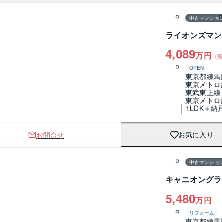
中古マンショ
ライオンズマン
4,089
万円
（
OPEN
東京都練馬
東京メトロ
東武東上線
東京メトロ
1LDK＋納
お問合せ
お気に入り
1 / 0
間取り
中古マンショ
キャニオングラ
5,480
万円
リフォーム
東京都練馬