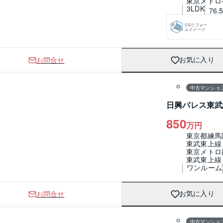
東京メトロ
3LDK
76.
CGリフォー
ムイメージ
お問合せ
お気に入り
1 / 0
間取り
中古マンショ
日興パレス東武
850
万円
東京都練馬
東武東上線
東京メトロ
東武東上線
ワンルーム
お問合せ
お気に入り
1 / 0
間取り
中古マンショ