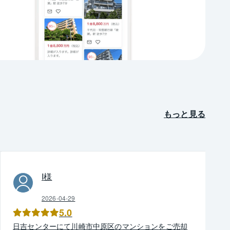
もっと見る
I
様
2026-04-29
5.0
日吉
センター
にて
川崎市中原区
の
マンション
を
ご売却