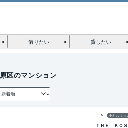
借りたい
貸したい
中原区のマンション
1 / 0
間取り
中古マンショ
ＴＨＥ ＫＯＳ