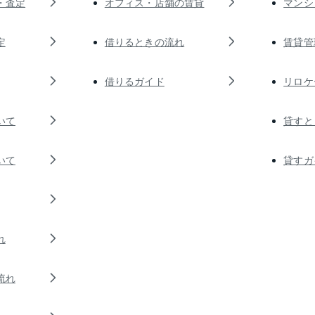
・査定
オフィス・店舗の賃貸
マンシ
定
借りるときの流れ
賃貸管
借りるガイド
リロケ
いて
貸すと
いて
貸すガ
れ
流れ