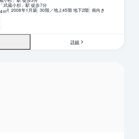
「武蔵小杉」駅 徒歩7分
2008年1月築
30階／地上45階 地下2階
南向き
2
24m
詳細