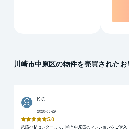
川崎市中原区の物件を売買されたお
K
様
2026-03-29
5.0
武蔵小杉
センター
にて
川崎市中原区
の
マンション
を
ご購入