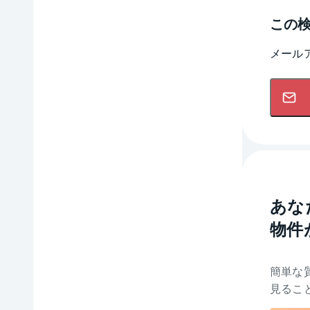
この
メール
あな
物件
簡単な
見るこ