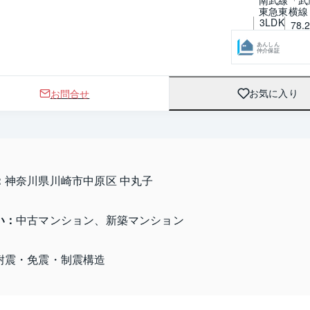
東急東横線
3LDK
78.
あんしん
仲介保証
お問合せ
お気に入り
：
神奈川県川崎市中原区 中丸子
い：
中古マンション、新築マンション
耐震・免震・制震構造