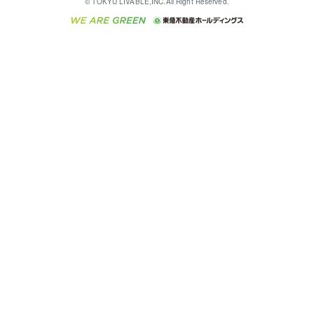
© TOKYU LIVABLE,INC.All Right Reserved.
収益物件
不動産コラム・ニュース
東急こすもす会「こすもすWeb」
東急リバブル ソーシャルメディアポリシー
東急不動産
ラブ
ご意見・お問い合わせ（金融商品取引専用の相談・お
人材サービスのご用命は 東急リバブルスタッフ株式会
ビル購入（ビル一棟）
不動産用語集
東急コミュニティー
問い合わせ窓口）
社まで
投資用不動産の売却査定
不動産なんでもネット相談室
保険募集におけるプライバシー・ポリシー
東北の逸品を贈ります 東北すぐれものセレクション
東急リバブル
ダイレクトメール（郵送物）・Eメールなどの送付停
事業用不動産の売却査定
住まいの税金
民泊の開業・運営のご相談は「ReINN株式会社」まで
東急住宅リース
止について
海外不動産
物件一括検索（購入＆賃貸）
宅地建物取引業者の皆様へ
学生情報センター（ナジック）
グループの一覧をもっと見る