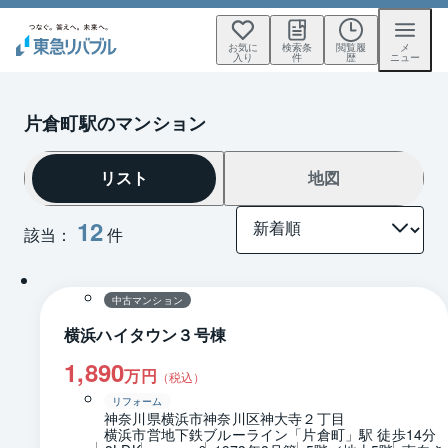
お気に
検索条
閲覧履
メ
入り
件
歴
ニュー
片倉町駅のマンション
リスト
地図
12
該当：
件
1 / 0
間取り
中古マンション
横浜ハイタウン３号棟
1,890
万円
（税込）
リフォーム
神奈川県横浜市神奈川区神大寺２丁目
横浜市営地下鉄ブルーライン「片倉町」駅 徒歩14分