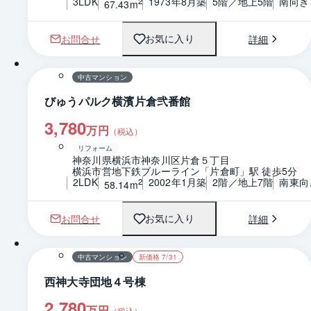
3LDK
1973年8月築
5階／地上5階
南向き
2
67.43m
お問合せ
詳細
お気に入り
1 / 0
間取り
中古マンション
びゅうパルク横濱片倉弐番館
3,780
万円
（税込）
リフォーム
神奈川県横浜市神奈川区片倉５丁目
横浜市営地下鉄ブルーライン「片倉町」駅 徒歩5分
2LDK
2002年1月築
2階／地上7階
南東向
2
58.14m
お問合せ
詳細
お気に入り
1 / 0
中古マンション
新価格 7/31
西神大寺団地４号棟
2,780
万円
（税込）