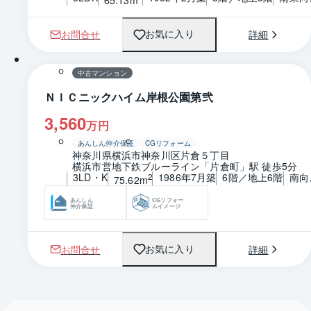
お問合せ
詳細
お気に入り
1 / 0
間取り
中古マンション
ＮＩＣニックハイム岸根公園第弐
3,560
万円
あんしん仲介保証
CGリフォーム
神奈川県横浜市神奈川区片倉５丁目
横浜市営地下鉄ブルーライン「片倉町」駅 徒歩5分
3LD・K
1986年7月築
6階／地上6階
南向
2
75.62m
あんしん
CGリフォー
仲介保証
ムイメージ
お問合せ
詳細
お気に入り