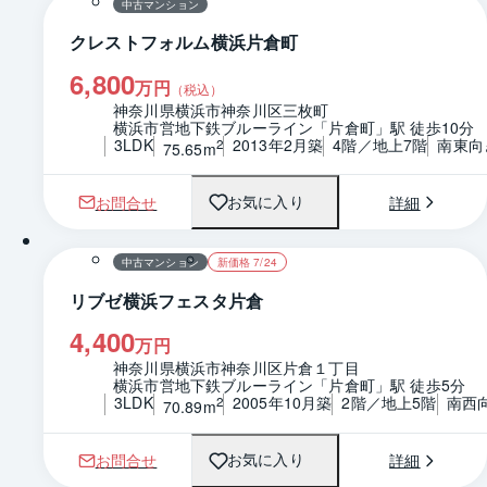
中古マンション
クレストフォルム横浜片倉町
6,800
万円
（税込）
神奈川県横浜市神奈川区三枚町
横浜市営地下鉄ブルーライン「片倉町」駅 徒歩10分
3LDK
2013年2月築
4階／地上7階
南東向
2
75.65m
お問合せ
詳細
お気に入り
1 / 0
間取り
中古マンション
新価格 7/24
リブゼ横浜フェスタ片倉
4,400
万円
神奈川県横浜市神奈川区片倉１丁目
横浜市営地下鉄ブルーライン「片倉町」駅 徒歩5分
3LDK
2005年10月築
2階／地上5階
南西
2
70.89m
お問合せ
詳細
お気に入り
1 / 0
間取り