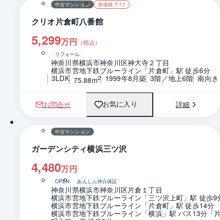
中古マンション
新価格 7/17
クリオ片倉町八番館
5,299
万円
（税込）
リフォーム
神奈川県横浜市神奈川区神大寺２丁目
横浜市営地下鉄ブルーライン「片倉町」駅 徒歩6分
3LDK
1999年8月築
3階／地上6階
南向き
2
75.88m
お問合せ
詳細
お気に入り
1 / 0
間取り
中古マンション
ガーデンシティ横浜三ツ沢
4,480
万円
OPEN
あんしん仲介保証
神奈川県横浜市神奈川区片倉１丁目
横浜市営地下鉄ブルーライン「三ツ沢上町」駅 徒歩9
横浜市営地下鉄ブルーライン「片倉町」駅 徒歩14分
横浜市営地下鉄ブルーライン「横浜」駅 バス13分「