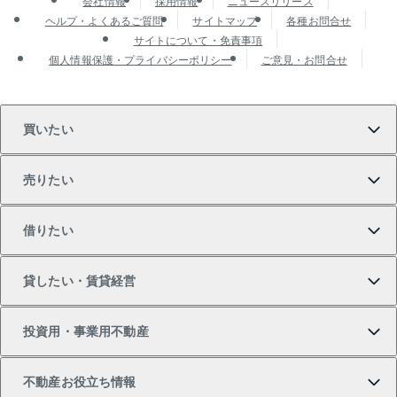
会社情報
採用情報
ニュースリリース
ヘルプ・よくあるご質問
サイトマップ
各種お問合せ
サイトについて・免責事項
個人情報保護・プライバシーポリシー
ご意見・お問合せ
買いたい
売りたい
買いたいTOP
借りたい
マンションの購入
売りたいTOP
貸したい・賃貸経営
新築・分譲マンションの購入
マンションの売却・査定
借りたいTOP
投資用・事業用不動産
中古マンションの購入
一戸建ての売却・査定
物件を借りる
貸したいTOP
不動産お役立ち情報
一戸建ての購入
土地の売却・査定
オフィス・店舗の賃貸
無料賃料査定
投資用・事業用不動産TOP