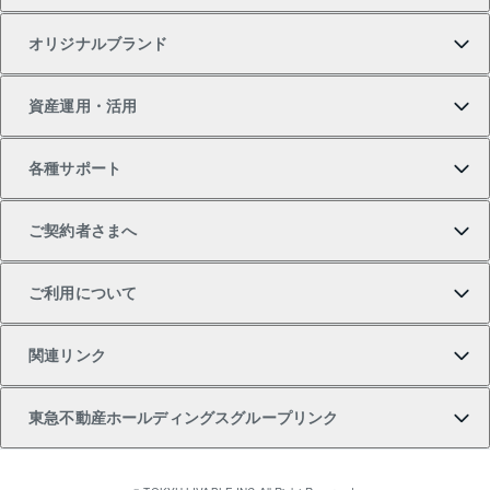
オリジナルブランド
新築一戸建ての購入
スピードAI査定
借りるときの流れ
マンション賃料データ
投資用不動産
不動産お役立ち情報
資産運用・活用
中古一戸建ての購入
不動産売却について
借りるガイド
賃貸管理プラン
事業用不動産
不動産AIアドバイザー Tellus Talk
当社売主リノベーションマンション
各種サポート
一棟リノベーションマンション L`GENTE（ルジェン
土地の購入
不動産査定について
リロケーションについて
マンション投資
マンションライブラリー
等価交換事業
テ）
ご契約者さまへ
不動産購入の流れ
売却サービス
貸すときの流れ
投資用マンション
人気マンションランキング
区分リノベーションマンション Lideas（リディアス）
不動産M&A
シニア向けサポート
ご利用について
投資用一棟レジデンスWELL SQUARE（ウェルスクエ
注目キーワード物件特集
不動産売却の流れ
貸すガイド
マンション一棟
暮らしに役立つ不動産メディア 「Lnote」
アセットマネジメント・出資
相続サポート
ご契約者さまサポートメニュー
ア）
関連リンク
購入ガイド
不動産買換えの流れ
アパート経営
不動産相場・不動産価格情報
不動産小口投資 LEGACIA（レガシア）
リフォームサポート
ご紹介・再契約特典
本人確認に関するお客様へのお願い
東急不動産ホールディングスグループリンク
売却ガイド
アパート投資用物件
不動産売却FAQ
入居者様専用-各種ご案内（賃貸）
金融商品取引について
すまいValue
多言語対応
English
繁体中文
簡体中文
これからご結婚される方に東急百貨店のブライダルク