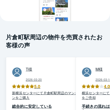
片倉町駅周辺の物件を売買されたお
客様の声
T
様
M
様
2026-03-20
2026-03-1
5.0
4.
新横浜
センター
にて
片倉町駅周辺
の
マンショ
横浜
センター
にて
ン
を
ご購入
を
ご売却
総合的に安定している
手続きの流れは