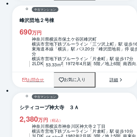
中古マンション
峰沢団地２号棟
690
万円
神奈川県横浜市保土ケ谷区峰沢町
横浜市営地下鉄ブルーライン「三ツ沢上町」駅 徒歩1
東海道本線「横浜」駅 バス20分「峰沢団地前」停 徒
分
横浜市営地下鉄ブルーライン「片倉町」駅 徒歩17分
2LDK
1972年4月築
5階／地上6階
南西向
2
53.33m
お問合せ
詳細
お気に入り
1 / 0
間取り
中古マンション
シティコープ神大寺 ３Ａ
2,380
万円
（税込）
神奈川県横浜市神奈川区神大寺２丁目
横浜市営地下鉄ブルーライン「片倉町」駅 徒歩10分
3LDK
1982年2月築
3階／地上5階
南東向
2
65.13m