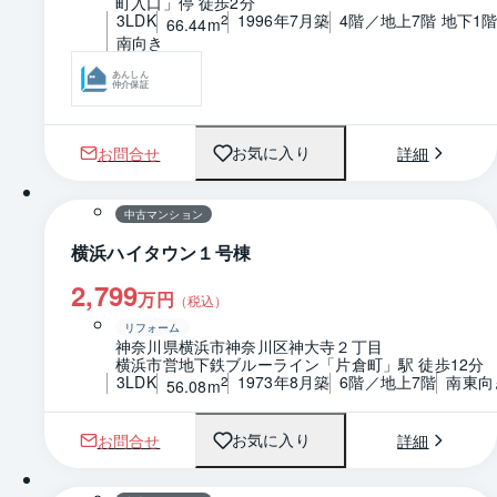
町入口」停 徒歩2分
3LDK
1996年7月築
4階／地上7階 地下1
2
66.44m
南向き
あんしん
仲介保証
お問合せ
詳細
お気に入り
1 / 0
間取り
中古マンション
横浜ハイタウン１号棟
2,799
万円
（税込）
リフォーム
神奈川県横浜市神奈川区神大寺２丁目
横浜市営地下鉄ブルーライン「片倉町」駅 徒歩12分
3LDK
1973年8月築
6階／地上7階
南東向
2
56.08m
お問合せ
詳細
お気に入り
1 / 0
間取り