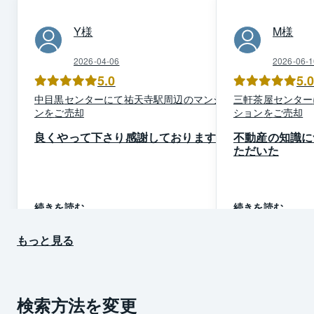
Y
様
M
様
2026-04-06
2026-06-1
5.0
5.
中目黒
センター
にて
祐天寺駅周辺
の
マンショ
三軒茶屋
センター
ン
を
ご売却
ション
を
ご売却
良くやって下さり感謝しております
不動産の知識に
ただいた
続きを読む
続きを読む
もっと見る
検索方法を変更