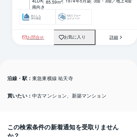
4LDK
1974年5月築
3階・3階／地上4階
2
85.59m
南向き
あんしん
CGリフォー
仲介保証
ムイメージ
お問合せ
詳細
お気に入り
沿線・駅：
東急東横線 祐天寺
買いたい：
中古マンション、新築マンション
この検索条件の新着通知を受取りません
か？