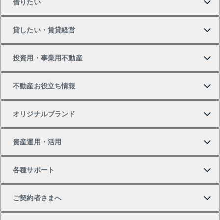
借りたい
マンションの購入
売りたいTOP
貸したい・賃貸経営
新築・分譲マンションの購入
マンションの売却・査定
借りたいTOP
投資用・事業用不動産
中古マンションの購入
一戸建ての売却・査定
物件を借りる
貸したいTOP
不動産お役立ち情報
一戸建ての購入
土地の売却・査定
オフィス・店舗の賃貸
無料賃料査定
投資用・事業用不動産TOP
オリジナルブランド
新築一戸建ての購入
スピードAI査定
借りるときの流れ
マンション賃料データ
投資用不動産
不動産お役立ち情報
資産運用・活用
中古一戸建ての購入
不動産売却について
借りるガイド
賃貸管理プラン
事業用不動産
不動産AIアドバイザー Tellus Talk
当社売主リノベーションマンション
各種サポート
一棟リノベーションマンション L`GENTE（ルジェン
土地の購入
不動産査定について
リロケーションについて
マンション投資
マンションライブラリー
等価交換事業
テ）
ご契約者さまへ
不動産購入の流れ
売却サービス
貸すときの流れ
投資用マンション
人気マンションランキング
区分リノベーションマンション Lideas（リディアス）
不動産M&A
シニア向けサポート