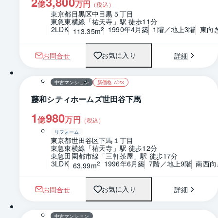
2
3,800
億
万円
（税込）
東京都目黒区中目黒５丁目
東急東横線「祐天寺」駅 徒歩11分
2LDK
1990年4月築
1階／地上3階
東向
2
113.35m
お問合せ
詳細
お気に入り
1 / 0
間取り
中古マンション
新価格 7/23
藤和シティホームズ世田谷下馬
1
980
億
万円
（税込）
リフォーム
東京都世田谷区下馬１丁目
東急東横線「祐天寺」駅 徒歩12分
東急田園都市線「三軒茶屋」駅 徒歩17分
3LDK
1996年6月築
7階／地上9階
南西向
2
63.99m
お問合せ
詳細
お気に入り
1 / 0
間取り
中古マンション