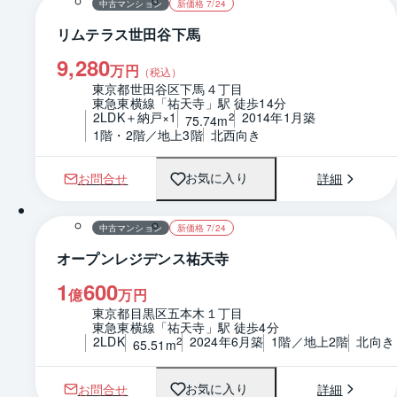
中古マンション
新価格 7/24
リムテラス世田谷下馬
9,280
万円
（税込）
東京都世田谷区下馬４丁目
東急東横線「祐天寺」駅 徒歩14分
2LDK＋納戸×1
2014年1月築
2
75.74m
1階・2階／地上3階
北西向き
お問合せ
詳細
お気に入り
1 / 0
間取り
中古マンション
新価格 7/24
オープンレジデンス祐天寺
1
600
億
万円
東京都目黒区五本木１丁目
東急東横線「祐天寺」駅 徒歩4分
2LDK
2024年6月築
1階／地上2階
北向き
2
65.51m
お問合せ
詳細
お気に入り
1 / 0