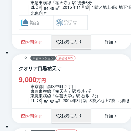
東急東横線「祐天寺」駅 徒歩6分
2LDK
2015年11月築
1階／地上4階 地下1
2
64.49m
北東向き
あんしん
CGリフォー
仲介保証
ムイメージ
お問合せ
詳細
お気に入り
1 / 0
間取り
中古マンション
新価格 8/3
クオリア目黒祐天寺
9,000
万円
東京都目黒区中町２丁目
東急東横線「祐天寺」駅 徒歩7分
東急東横線「学芸大学」駅 徒歩13分
1LDK
2004年3月築
3階／地上7階
北向き
2
50.82m
お問合せ
詳細
お気に入り
1 / 0
間取り