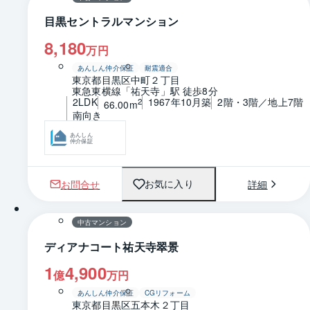
目黒セントラルマンション
8,180
万円
あんしん仲介保証
耐震適合
東京都目黒区中町２丁目
東急東横線「祐天寺」駅 徒歩8分
2LDK
1967年10月築
2階・3階／地上7階
2
66.00m
南向き
あんしん
仲介保証
お問合せ
詳細
お気に入り
1 / 0
間取り
中古マンション
ディアナコート祐天寺翠景
1
4,900
億
万円
あんしん仲介保証
CGリフォーム
東京都目黒区五本木２丁目