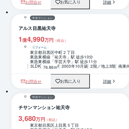
お問合せ
詳細
お気に入り
1 / 0
間取り
中古マンション
アルス目黒祐天寺
1
4,990
億
万円
（税込）
リフォーム
東京都目黒区中町２丁目
東急東横線「祐天寺」駅 徒歩10分
東急東横線「学芸大学」駅 徒歩11分
3LDK
2003年10月築
2階／地上3階
南東
2
76.86m
お問合せ
詳細
お気に入り
1 / 0
中古マンション
チサンマンション祐天寺
3,680
万円
（税込）
東京都目黒区上目黒５丁目