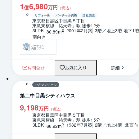
1
6,980
億
万円
（税込）
リフォーム
バーチャル内覧
当社売主
東京都目黒区中目黒５丁目
東急東横線「祐天寺」駅 徒歩12分
3LDK
2001年2月築
3階／地上3階 地下1
2
80.89m
南向き
バーチャル
内覧ツアー
お問合せ
詳細
お気に入り
1 / 0
間取り
中古マンション
第二中目黒シティハウス
9,198
万円
（税込）
東京都目黒区中目黒５丁目
東急東横線「祐天寺」駅 徒歩15分
3LDK
1982年7月築
2階／地上4階
北西向
2
66.92m