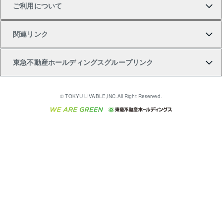
ご利用について
投資用一棟レジデンスWELL SQUARE（ウェルスクエ
注目キーワード物件特集
不動産売却の流れ
貸すガイド
マンション一棟
暮らしに役立つ不動産メディア 「Lnote」
アセットマネジメント・出資
相続サポート
ご契約者さまサポートメニュー
ア）
関連リンク
購入ガイド
不動産買換えの流れ
アパート経営
不動産相場・不動産価格情報
不動産小口投資 LEGACIA（レガシア）
リフォームサポート
ご紹介・再契約特典
本人確認に関するお客様へのお願い
東急不動産ホールディングスグループリンク
売却ガイド
アパート投資用物件
不動産売却FAQ
入居者様専用-各種ご案内（賃貸）
金融商品取引について
すまいValue
多言語対応
English
繁体中文
簡体中文
これからご結婚される方に東急百貨店のブライダルク
© TOKYU LIVABLE,INC.All Right Reserved.
収益物件
不動産コラム・ニュース
東急こすもす会「こすもすWeb」
東急リバブル ソーシャルメディアポリシー
東急不動産
ラブ
ご意見・お問い合わせ（金融商品取引専用の相談・お
人材サービスのご用命は 東急リバブルスタッフ株式会
ビル購入（ビル一棟）
不動産用語集
東急コミュニティー
問い合わせ窓口）
社まで
投資用不動産の売却査定
不動産なんでもネット相談室
保険募集におけるプライバシー・ポリシー
東北の逸品を贈ります 東北すぐれものセレクション
東急リバブル
ダイレクトメール（郵送物）・Eメールなどの送付停
事業用不動産の売却査定
住まいの税金
民泊の開業・運営のご相談は「ReINN株式会社」まで
東急住宅リース
止について
海外不動産
物件一括検索（購入＆賃貸）
宅地建物取引業者の皆様へ
学生情報センター（ナジック）