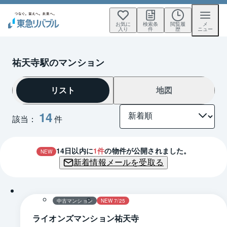
お気に
検索条
閲覧履
メ
入り
件
歴
ニュー
祐天寺駅のマンション
リスト
地図
14
該当：
件
14
日以内に
1
件
の物件が公開されました。
NEW
新着情報メールを受取る
1 / 0
間取り
中古マンション
NEW 7/25
ライオンズマンション祐天寺