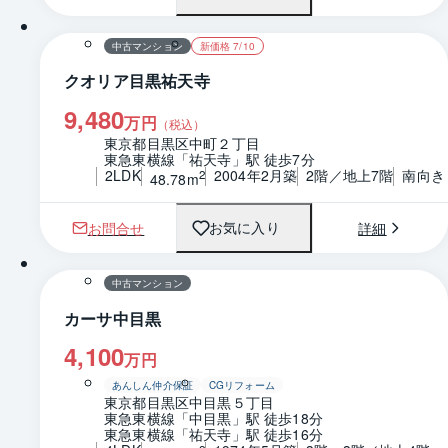
間取り
中古マンション
新価格 7/10
クオリア目黒祐天寺
9,480
万円
（税込）
東京都目黒区中町２丁目
東急東横線「祐天寺」駅 徒歩7分
2LDK
2004年2月築
2階／地上7階
南向き
2
48.78m
お問合せ
詳細
お気に入り
1 / 0
間取り
中古マンション
カーサ中目黒
4,100
万円
あんしん仲介保証
CGリフォーム
東京都目黒区中目黒５丁目
東急東横線「中目黒」駅 徒歩18分
東急東横線「祐天寺」駅 徒歩16分