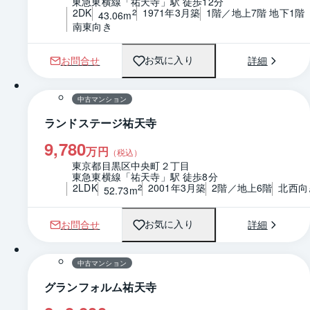
東急東横線「祐天寺」駅 徒歩12分
2DK
1971年3月築
1階／地上7階 地下1階
2
43.06m
南東向き
お問合せ
詳細
お気に入り
1 / 0
間取り
中古マンション
ランドステージ祐天寺
9,780
万円
（税込）
東京都目黒区中央町２丁目
東急東横線「祐天寺」駅 徒歩8分
2LDK
2001年3月築
2階／地上6階
北西向
2
52.73m
お問合せ
詳細
お気に入り
1 / 0
間取り
中古マンション
グランフォルム祐天寺