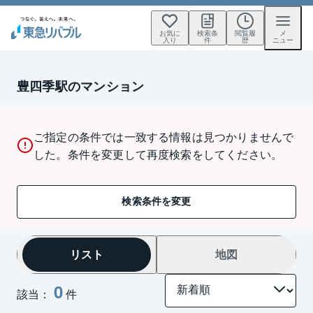
お気に
検索条
閲覧履
メ
入り
件
歴
ニュー
豊四季駅のマンション
ご指定の条件では一致する情報は見つかりませんで
した。条件を変更して再度検索をしてください。
検索条件を変更
リスト
地図
0
該当：
件