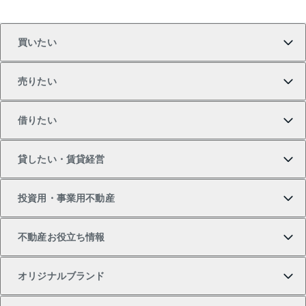
買いたい
売りたい
買いたいTOP
借りたい
マンションの購入
売りたいTOP
貸したい・賃貸経営
新築・分譲マンションの購入
マンションの売却・査定
借りたいTOP
投資用・事業用不動産
中古マンションの購入
一戸建ての売却・査定
物件を借りる
貸したいTOP
不動産お役立ち情報
一戸建ての購入
土地の売却・査定
オフィス・店舗の賃貸
無料賃料査定
投資用・事業用不動産TOP
オリジナルブランド
新築一戸建ての購入
スピードAI査定
借りるときの流れ
マンション賃料データ
投資用不動産
不動産お役立ち情報