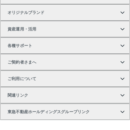
一戸建ての購入
土地の売却・査定
オフィス・店舗の賃貸
無料賃料査定
投資用・事業用不動産TOP
オリジナルブランド
新築一戸建ての購入
スピードAI査定
借りるときの流れ
マンション賃料データ
投資用不動産
不動産お役立ち情報
資産運用・活用
中古一戸建ての購入
不動産売却について
借りるガイド
賃貸管理プラン
事業用不動産
不動産AIアドバイザー Tellus Talk
当社売主リノベーションマンション
各種サポート
一棟リノベーションマンション L`GENTE（ルジェン
土地の購入
不動産査定について
リロケーションについて
マンション投資
マンションライブラリー
等価交換事業
テ）
ご契約者さまへ
不動産購入の流れ
売却サービス
貸すときの流れ
投資用マンション
人気マンションランキング
区分リノベーションマンション Lideas（リディアス）
不動産M&A
シニア向けサポート
ご利用について
投資用一棟レジデンスWELL SQUARE（ウェルスクエ
注目キーワード物件特集
不動産売却の流れ
貸すガイド
マンション一棟
暮らしに役立つ不動産メディア 「Lnote」
アセットマネジメント・出資
相続サポート
ご契約者さまサポートメニュー
ア）
関連リンク
購入ガイド
不動産買換えの流れ
アパート経営
不動産相場・不動産価格情報
不動産小口投資 LEGACIA（レガシア）
リフォームサポート
ご紹介・再契約特典
本人確認に関するお客様へのお願い
東急不動産ホールディングスグループリンク
売却ガイド
アパート投資用物件
不動産売却FAQ
入居者様専用-各種ご案内（賃貸）
金融商品取引について
すまいValue
多言語対応
English
繁体中文
簡体中文
これからご結婚される方に東急百貨店のブライダルク