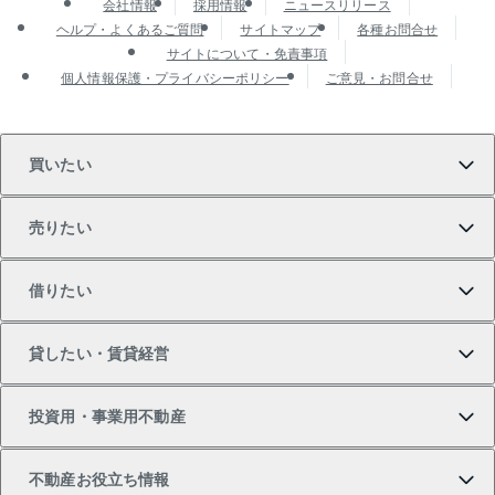
会社情報
採用情報
ニュースリリース
ヘルプ・よくあるご質問
サイトマップ
各種お問合せ
サイトについて・免責事項
個人情報保護・プライバシーポリシー
ご意見・お問合せ
買いたい
売りたい
買いたいTOP
借りたい
マンションの購入
売りたいTOP
貸したい・賃貸経営
新築・分譲マンションの購入
マンションの売却・査定
借りたいTOP
投資用・事業用不動産
中古マンションの購入
一戸建ての売却・査定
物件を借りる
貸したいTOP
不動産お役立ち情報