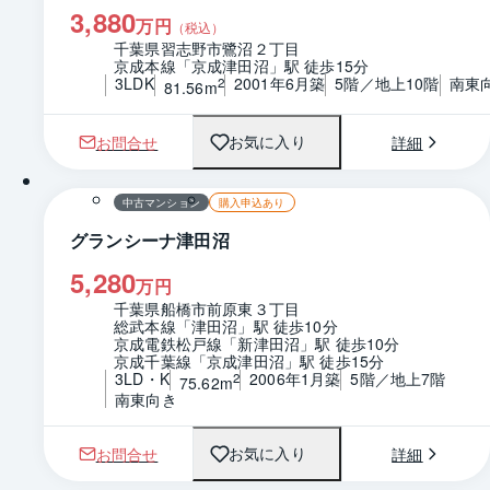
3,880
万円
（税込）
千葉県習志野市鷺沼２丁目
京成本線「京成津田沼」駅 徒歩15分
3LDK
2001年6月築
5階／地上10階
南東
2
81.56m
お問合せ
詳細
お気に入り
1 / 0
間取り
中古マンション
購入申込あり
グランシーナ津田沼
5,280
万円
千葉県船橋市前原東３丁目
総武本線「津田沼」駅 徒歩10分
京成電鉄松戸線「新津田沼」駅 徒歩10分
京成千葉線「京成津田沼」駅 徒歩15分
3LD・K
2006年1月築
5階／地上7階
2
75.62m
南東向き
お問合せ
詳細
お気に入り
1 / 0
間取り