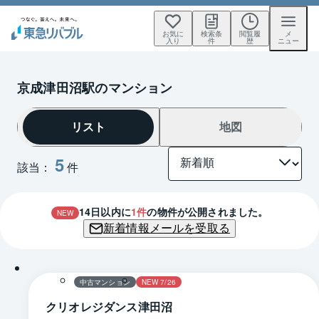
お気に
検索条
閲覧履
メ
入り
件
歴
ニュー
京成津田沼駅のマンション
リスト
地図
5
該当：
件
14
日以内に
1
件
の物件が公開されました。
NEW
新着情報メールを受取る
1 / 0
間取り
中古マンション
NEW 7/26
クリオレジダンス津田沼