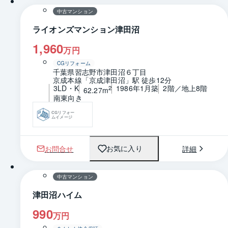
中古マンション
ライオンズマンション津田沼
1,960
万円
CGリフォーム
千葉県習志野市津田沼６丁目
京成本線「京成津田沼」駅 徒歩12分
3LD・K
1986年1月築
2階／地上8階
2
62.27m
南東向き
CGリフォー
ムイメージ
お問合せ
詳細
お気に入り
1 / 0
間取り
中古マンション
津田沼ハイム
990
万円