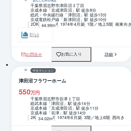
あんしん仲介保証
千葉県習志野市津田沼３丁目
京成本線「京成津田沼」駅 徒歩8分
総武・中央緩行線「津田沼」駅 徒歩13分
京成電鉄松戸線「新津田沼」駅 徒歩10分
2DK
1974年4月築
1階／地上5階
南東向
2
44.99m
あんしん
仲介保証
お問合せ
詳細
お気に入り
1 / 0
間取り
中古マンション
津田沼フラワーホーム
550
万円
千葉県習志野市谷津１丁目
総武本線「津田沼」駅 徒歩14分
京成本線「京成津田沼」駅 徒歩11分
京成本線「谷津」駅 徒歩14分
2K
1974年6月築
3階／地上6階
西向き
2
34.02m