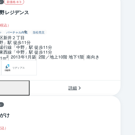
ン
新価格 8/3
野レジデンス
税込）
ン
バーチャル内覧
当社売主
区新井２丁目
野」駅 徒歩11分
緩行線「中野」駅 徒歩11分
東西線「中野」駅 徒歩11分
2013年1月築
2階／地上10階 地下1階
南向き
2
01m
リディアス
詳細
ン
がけ
税込）