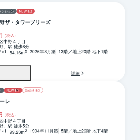
マンション
NEW 8/2
野ザ・タワーブリーズ
円
（税込）
区中野４丁目
野」駅 徒歩8分
戸×1
2026年3月築
13階／地上20階 地下1階
2
54.16m
詳細
ン
NEW 8/1
新価格 8/3
ーレ
円
（税込）
区中野４丁目
野」駅 徒歩5分
戸×1
1994年11月築
5階／地上26階 地下4階
2
99.23m