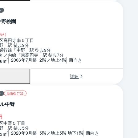
ン
中野桃園
税込）
区高円寺南５丁目
野」駅 徒歩9分
緩行線「中野」駅 徒歩9分
丸ノ内線「東高円寺」駅 徒歩7分
2006年7月築
2階／地上4階
西向き
2
46m
詳細
ン
新価格 7/23
ル中野
円
区中野５丁目
野」駅 徒歩5分
2020年9月築
5階／地上5階 地下1階
西向き
2
83m