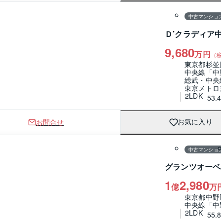
中古マンショ
Ｄ’クラディア
9,680
万円
（
東京都杉並
中央線「中
総武・中央
東京メトロ
2LDK
53.
お問合せ
お気に入り
1 / 0
間取り
中古マンショ
グランツオーベ
1
2,980
億
万
東京都中野
中央線「中
2LDK
55.