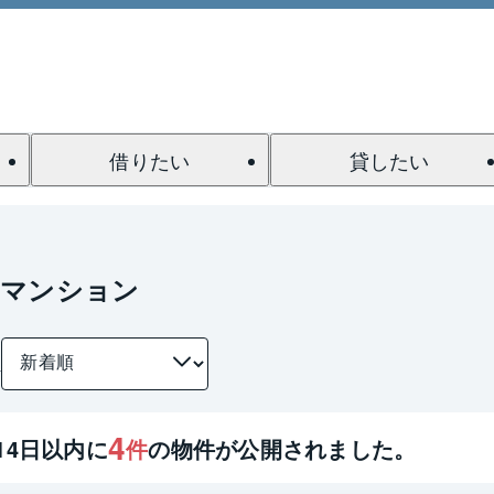
借りたい
貸したい
のマンション
件
4
14
日以内に
件
の物件が公開されました。
1 / 0
間取り