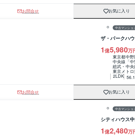
お問合せ
お気に入り
1 / 0
間取り
中古マンショ
ザ・パークハウ
1
5,980
億
万
東京都中野
中央線「中
総武・中央
東京メトロ
2LDK
56.
お問合せ
お気に入り
1 / 0
間取り
中古マンショ
シティハウス中
1
2,480
億
万