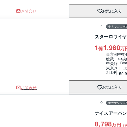
お問合せ
お気に入り
1 / 0
間取り
中古マンショ
スターロワイヤ
1
1,980
億
万
東京都中野
総武・中央
中央線「中
東京メトロ
2LDK
59.
お問合せ
お気に入り
1 / 0
間取り
中古マンショ
ナイスアーバン
8,798
万円
（