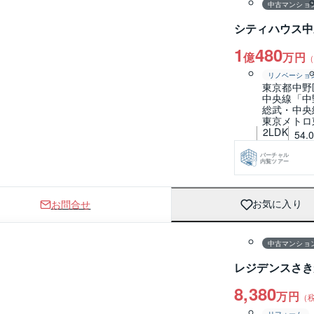
中古マンショ
シティハウス中
1
480
億
万円
（
リノベーショ
東京都中野
中央線「中
総武・中央
東京メトロ
2LDK
54.
バーチャル
内覧ツアー
お問合せ
お気に入り
1 / 0
間取り
中古マンショ
レジデンスさき
8,380
万円
（