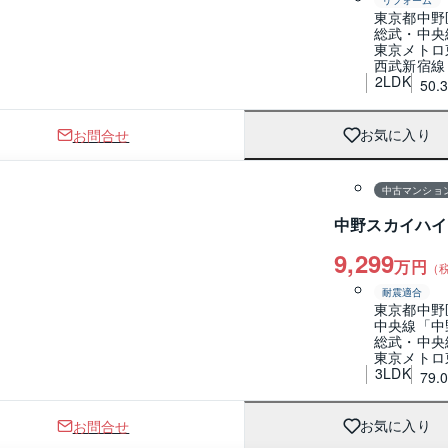
リフォーム
東京都中野
総武・中央
東京メトロ
西武新宿線
2LDK
50.
お問合せ
お気に入り
1 / 0
間取り
中古マンショ
中野スカイハイ
9,299
万円
（
耐震適合
東京都中野
中央線「中
総武・中央
東京メトロ
3LDK
79.
お問合せ
お気に入り
1 / 0
間取り