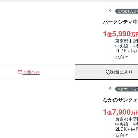
完成後未入居
パークシティ中
1
5,990
億
万
東京都中野
中央線「中
1LDK＋納
北向き
お問合せ
お気に入り
1 / 0
間取り
中古マンショ
なかのサンクォ
1
7,900
億
万
東京都中野
中央線「中
2LDK＋納
西向き