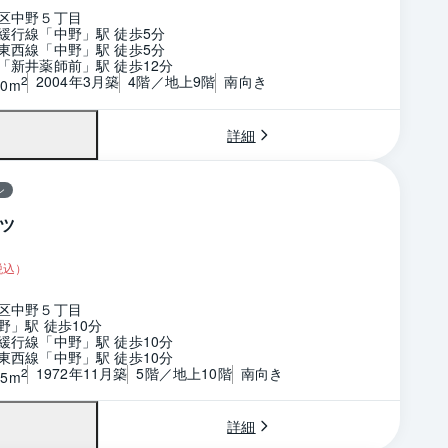
区中野５丁目
緩行線「中野」駅 徒歩5分
東西線「中野」駅 徒歩5分
「新井薬師前」駅 徒歩12分
2004年3月築
4階／地上9階
南向き
2
30m
詳細
ン
ツ
税込）
区中野５丁目
野」駅 徒歩10分
緩行線「中野」駅 徒歩10分
東西線「中野」駅 徒歩10分
1972年11月築
5階／地上10階
南向き
2
05m
詳細