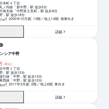
区本町４丁目
丸ノ内線「新中野」駅 徒歩5分
方南支線「中野富士見町」駅 徒歩8分
野」駅 徒歩18分
2000年10月築
13階／地上14階
南東向き
2
97m
詳細
ン
ンシア中野
円
（税込）
区中野１丁目
野」駅 徒歩12分
緩行線「中野」駅 徒歩12分
東西線「中野」駅 徒歩12分
2017年3月築
2階／地上6階
東向き
2
56m
詳細