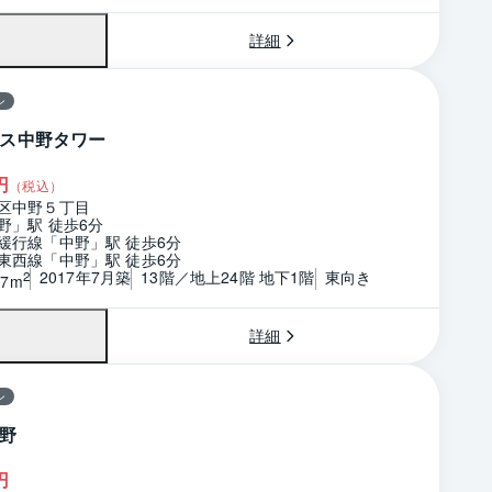
詳細
ン
ス中野タワー
円
（税込）
区中野５丁目
野」駅 徒歩6分
緩行線「中野」駅 徒歩6分
東西線「中野」駅 徒歩6分
2017年7月築
13階／地上24階 地下1階
東向き
2
17m
詳細
ン
野
円