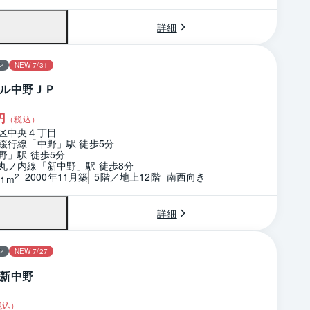
詳細
ン
NEW 7/31
ル中野ＪＰ
円
（税込）
区中央４丁目
緩行線「中野」駅 徒歩5分
野」駅 徒歩5分
丸ノ内線「新中野」駅 徒歩8分
2000年11月築
5階／地上12階
南西向き
2
91m
詳細
ン
NEW 7/27
新中野
税込）