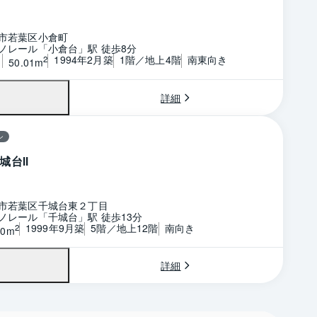
）
市若葉区小倉町
ノレール「小倉台」駅 徒歩8分
1
1994年2月築
1階／地上4階
南東向き
2
50.01m
詳細
ン
城台Ⅱ
市若葉区千城台東２丁目
ノレール「千城台」駅 徒歩13分
1999年9月築
5階／地上12階
南向き
2
20m
詳細