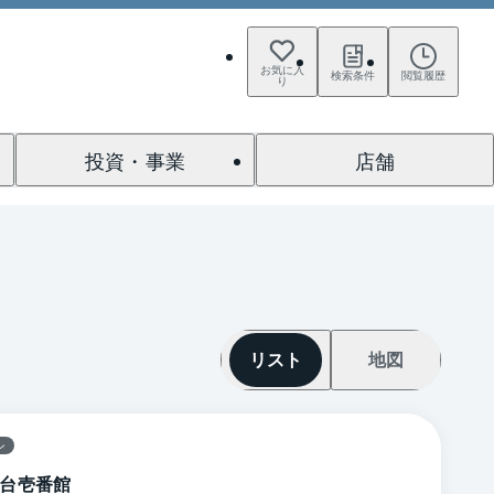
お気に入
検索条件
閲覧履歴
り
投資・事業
店舗
リスト
地図
ン
台壱番館