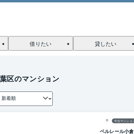
借りたい
貸したい
若葉区のマンション
1 / 0
間取り
中古マンショ
ベルレール小倉