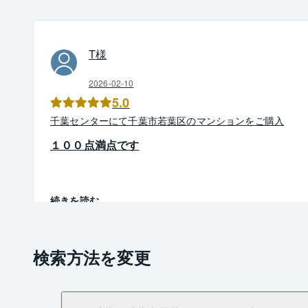
T
様
2026-02-10
5.0
千葉
センター
にて
千葉市若葉区
の
マンション
を
ご購入
１００点満点です
続きを読む
検索方法を変更