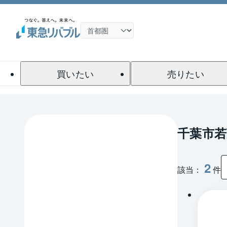
買いたい
売りたい
千葉市
2
該当：
件