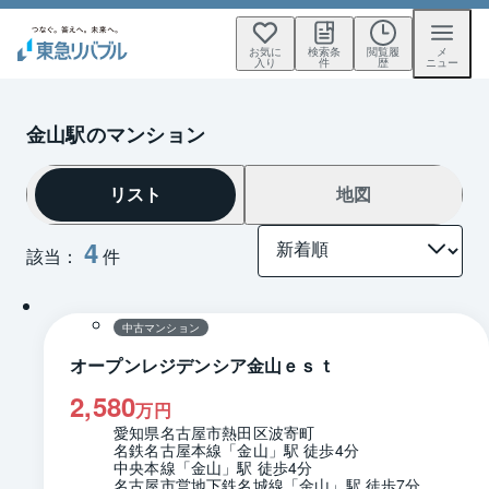
お気に
検索条
閲覧履
メ
入り
件
歴
ニュー
金山駅のマンション
リスト
地図
4
該当：
件
1 / 0
間取り
中古マンション
オープンレジデンシア金山ｅｓｔ
2,580
万円
愛知県名古屋市熱田区波寄町
名鉄名古屋本線「金山」駅 徒歩4分
中央本線「金山」駅 徒歩4分
名古屋市営地下鉄名城線「金山」駅 徒歩7分