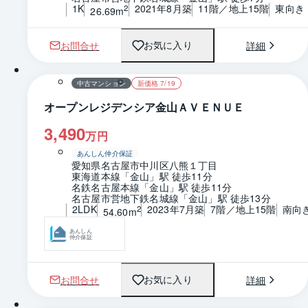
1K
2021年8月築
11階／地上15階
東向き
2
26.69m
お問合せ
詳細
お気に入り
1 / 0
間取り
中古マンション
新価格 7/19
オープンレジデンシア金山ＡＶＥＮＵＥ
3,490
万円
あんしん仲介保証
愛知県名古屋市中川区八熊１丁目
東海道本線「金山」駅 徒歩11分
名鉄名古屋本線「金山」駅 徒歩11分
名古屋市営地下鉄名城線「金山」駅 徒歩13分
2LDK
2023年7月築
7階／地上15階
南向
2
54.60m
あんしん
仲介保証
お問合せ
詳細
お気に入り
1 / 0
間取り