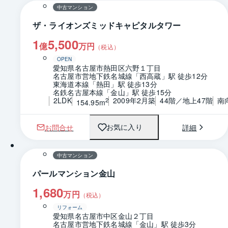
中古マンション
ザ・ライオンズミッドキャピタルタワー
1
5,500
億
万円
（税込）
OPEN
愛知県名古屋市熱田区六野１丁目
名古屋市営地下鉄名城線「西高蔵」駅 徒歩12分
東海道本線「熱田」駅 徒歩13分
名鉄名古屋本線「金山」駅 徒歩15分
2LDK
2009年2月築
44階／地上47階
南
2
154.95m
お問合せ
詳細
お気に入り
1 / 0
間取り
中古マンション
パールマンション金山
1,680
万円
（税込）
リフォーム
愛知県名古屋市中区金山２丁目
名古屋市営地下鉄名城線「金山」駅 徒歩3分