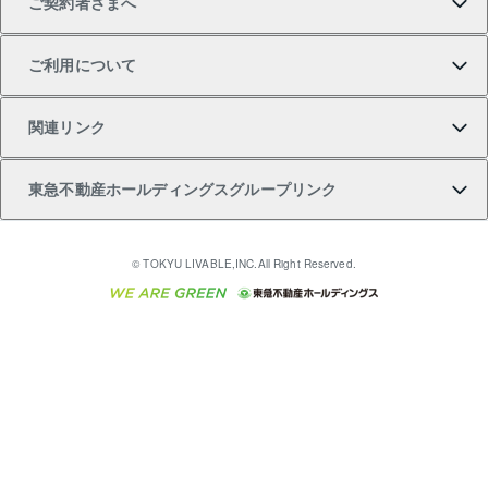
ご契約者さまへ
不動産購入の流れ
売却サービス
貸すときの流れ
投資用マンション
人気マンションランキング
区分リノベーションマンション Lideas（リディアス）
不動産M&A
シニア向けサポート
ご利用について
投資用一棟レジデンスWELL SQUARE（ウェルスクエ
注目キーワード物件特集
不動産売却の流れ
貸すガイド
マンション一棟
暮らしに役立つ不動産メディア 「Lnote」
アセットマネジメント・出資
相続サポート
ご契約者さまサポートメニュー
ア）
関連リンク
購入ガイド
不動産買換えの流れ
アパート経営
不動産相場・不動産価格情報
不動産小口投資 LEGACIA（レガシア）
リフォームサポート
ご紹介・再契約特典
本人確認に関するお客様へのお願い
東急不動産ホールディングスグループリンク
売却ガイド
アパート投資用物件
不動産売却FAQ
入居者様専用-各種ご案内（賃貸）
金融商品取引について
すまいValue
多言語対応
English
繁体中文
簡体中文
これからご結婚される方に東急百貨店のブライダルク
© TOKYU LIVABLE,INC.All Right Reserved.
収益物件
不動産コラム・ニュース
東急こすもす会「こすもすWeb」
東急リバブル ソーシャルメディアポリシー
東急不動産
ラブ
ご意見・お問い合わせ（金融商品取引専用の相談・お
人材サービスのご用命は 東急リバブルスタッフ株式会
ビル購入（ビル一棟）
不動産用語集
東急コミュニティー
問い合わせ窓口）
社まで
投資用不動産の売却査定
不動産なんでもネット相談室
保険募集におけるプライバシー・ポリシー
東北の逸品を贈ります 東北すぐれものセレクション
東急リバブル
ダイレクトメール（郵送物）・Eメールなどの送付停
事業用不動産の売却査定
住まいの税金
民泊の開業・運営のご相談は「ReINN株式会社」まで
東急住宅リース
止について