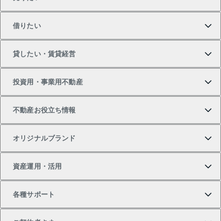
買いたいTOP
借りたい
マンションの購入
売りたいTOP
貸したい・賃貸経営
新築・分譲マンションの購入
マンションの売却・査定
借りたいTOP
投資用・事業用不動産
中古マンションの購入
一戸建ての売却・査定
物件を借りる
貸したいTOP
不動産お役立ち情報
一戸建ての購入
土地の売却・査定
オフィス・店舗の賃貸
無料賃料査定
投資用・事業用不動産TOP
オリジナルブランド
新築一戸建ての購入
スピードAI査定
借りるときの流れ
マンション賃料データ
投資用不動産
不動産お役立ち情報
資産運用・活用
中古一戸建ての購入
不動産売却について
借りるガイド
賃貸管理プラン
事業用不動産
不動産AIアドバイザー Tellus Talk
当社売主リノベーションマンション
各種サポート
一棟リノベーションマンション L`GENTE（ルジェン
土地の購入
不動産査定について
リロケーションについて
マンション投資
マンションライブラリー
等価交換事業
テ）