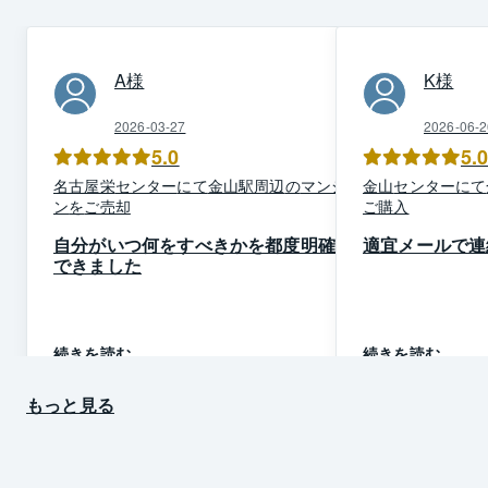
A
様
K
様
2026-03-27
2026-06-2
5.0
5.
名古屋栄
センター
にて
金山駅周辺
の
マンショ
金山
センター
にて
ン
を
ご売却
ご購入
自分がいつ何をすべきかを都度明確に
適宜メールで連
できました
続きを読む
続きを読む
もっと見る