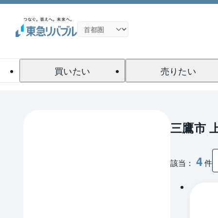
買いたい
売りたい
三鷹市 
4
該当：
件