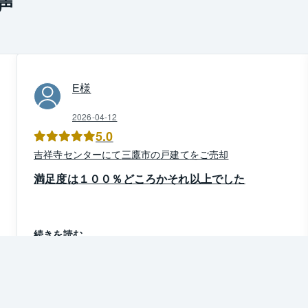
声
E
様
2026-04-12
5.0
吉祥寺
センター
にて
三鷹市
の
戸建て
を
ご売却
満足度は１００％どころかそれ以上でした
続きを読む