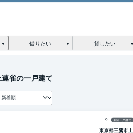
借りたい
貸したい
上連雀の一戸建て
1 / 0
間取り
新築一戸建て
東京都三鷹市上