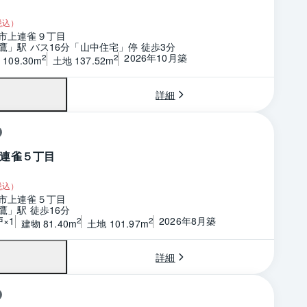
税込）
市上連雀９丁目
鷹」駅 バス16分「山中住宅」停 徒歩3分
2026年10月築
2
2
109.30m
土地 137.52m
詳細
連雀５丁目
税込）
市上連雀５丁目
鷹」駅 徒歩16分
戸×1
2026年8月築
2
2
建物 81.40m
土地 101.97m
詳細