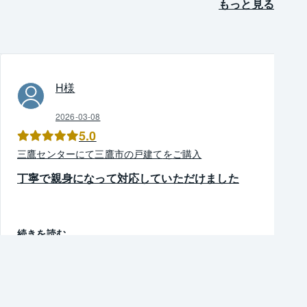
もっと見る
H
様
2026-03-08
5.0
三鷹
センター
にて
三鷹市
の
戸建て
を
ご購入
丁寧で親身になって対応していただけました
続きを読む