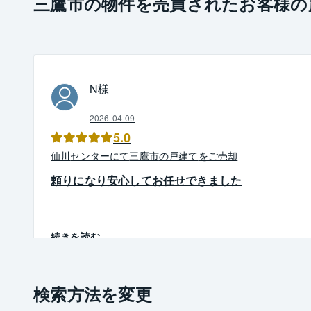
三鷹市の物件を売買されたお客様の
N
様
2026-04-09
5.0
仙川
センター
にて
三鷹市
の
戸建て
を
ご売却
頼りになり安心してお任せできました
続きを読む
検索方法を変更