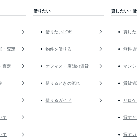
借りたい
貸したい・
借りたいTOP
貸した
却・査定
物件を借りる
無料賃
・査定
オフィス・店舗の賃貸
マンシ
定
借りるときの流れ
賃貸管
借りるガイド
リロケ
いて
貸すと
いて
貸すガ