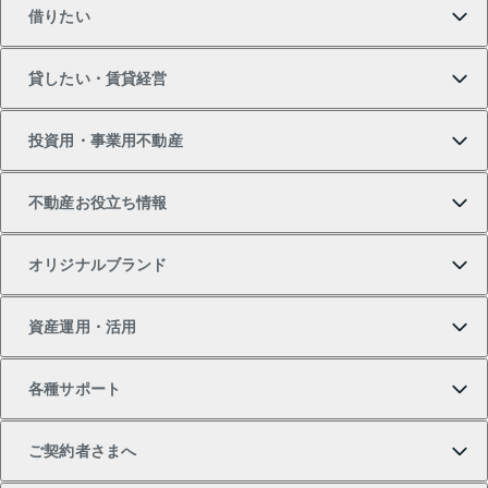
借りたい
マンションの購入
売りたいTOP
貸したい・賃貸経営
新築・分譲マンションの購入
マンションの売却・査定
借りたいTOP
投資用・事業用不動産
中古マンションの購入
一戸建ての売却・査定
物件を借りる
貸したいTOP
不動産お役立ち情報
一戸建ての購入
土地の売却・査定
オフィス・店舗の賃貸
無料賃料査定
投資用・事業用不動産TOP
オリジナルブランド
新築一戸建ての購入
スピードAI査定
借りるときの流れ
マンション賃料データ
投資用不動産
不動産お役立ち情報
資産運用・活用
中古一戸建ての購入
不動産売却について
借りるガイド
賃貸管理プラン
事業用不動産
不動産AIアドバイザー Tellus Talk
当社売主リノベーションマンション
各種サポート
一棟リノベーションマンション L`GENTE（ルジェン
土地の購入
不動産査定について
リロケーションについて
マンション投資
マンションライブラリー
等価交換事業
テ）
ご契約者さまへ
不動産購入の流れ
売却サービス
貸すときの流れ
投資用マンション
人気マンションランキング
区分リノベーションマンション Lideas（リディアス）
不動産M&A
シニア向けサポート