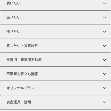
買いたい
売りたい
買いたいTOP
借りたい
マンションの購入
売りたいTOP
貸したい・賃貸経営
新築・分譲マンションの購入
マンションの売却・査定
借りたいTOP
投資用・事業用不動産
中古マンションの購入
一戸建ての売却・査定
物件を借りる
貸したいTOP
不動産お役立ち情報
一戸建ての購入
土地の売却・査定
オフィス・店舗の賃貸
無料賃料査定
投資用・事業用不動産TOP
オリジナルブランド
新築一戸建ての購入
スピードAI査定
借りるときの流れ
マンション賃料データ
投資用不動産
不動産お役立ち情報
資産運用・活用
中古一戸建ての購入
不動産売却について
借りるガイド
賃貸管理プラン
事業用不動産
不動産AIアドバイザー Tellus Talk
当社売主リノベーションマンション