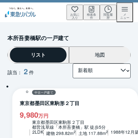
お気に
検索条
閲覧履
メ
入り
件
歴
ニュー
本所吾妻橋駅の一戸建て
リスト
地図
2
該当：
件
1 / 0
間取り
中古一戸建て
東京都墨田区東駒形２丁目
9,980
万円
東京都墨田区東駒形２丁目
都営浅草線「本所吾妻橋」駅 徒歩5分
2LDK
1988年12月
2
2
建物 298.82m
土地 117.88m