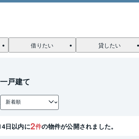
借りたい
貸したい
の一戸建て
件
2
14
日以内に
件
の物件が公開されました。
1 / 0
間取り