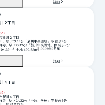
詳細
川２丁目
税込）
市新川２丁目
川」駅 バス14分「新川中央団地」停 徒歩7分
祥寺」駅 バス25分「新川中央団地」停 徒歩7分
2026年9月築
2
2
94.39m
土地 120.52m
詳細
川４丁目
税込）
市新川４丁目
祥寺」駅 バス32分「中原小学校」停 徒歩4分
川」駅 徒歩22分