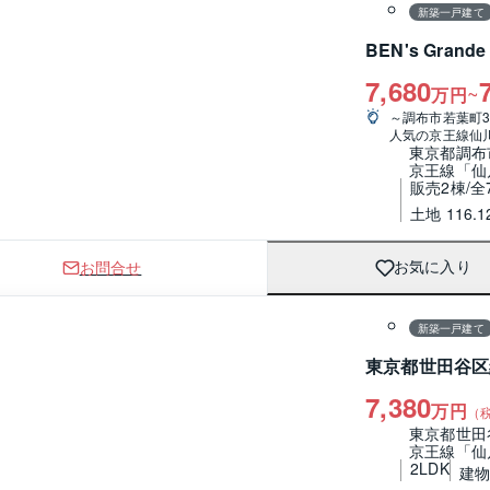
新築一戸建て
BEN's Gra
7,680
~
万円
～調布市若葉町3
人気の京王線仙
東京都調布
京王線「仙川
販売2棟/全
土地 116.1
お問合せ
お気に入り
1 / 0
間取り
新築一戸建て
東京都世田谷区
7,380
万円
（
東京都世田
京王線「仙
2LDK
建物 