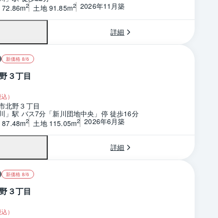
2026年11月築
2
2
72.86m
土地 91.85m
詳細
新価格 8/6
野３丁目
税込）
市北野３丁目
川」駅 バス7分「新川団地中央」停 徒歩16分
2026年6月築
2
2
87.48m
土地 115.05m
詳細
新価格 8/6
野３丁目
税込）