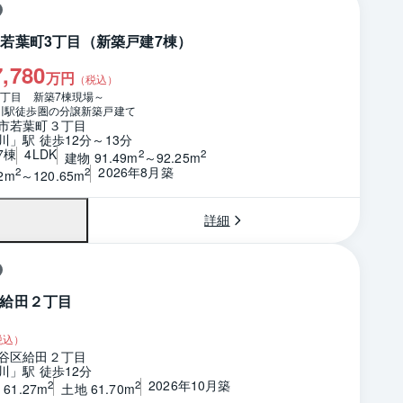
nde 若葉町3丁目（新築戸建7棟）
7,780
万円
（税込）
丁目　新築7棟現場～

川駅徒歩圏の分譲新築戸建て
市若葉町３丁目
」駅 徒歩12分～13分
7棟
4LDK
2
2
建物 91.49m
～92.25m
2026年8月築
2
2
2m
～120.65m
詳細
給田２丁目
税込）
谷区給田２丁目
川」駅 徒歩12分
2026年10月築
2
2
61.27m
土地 61.70m