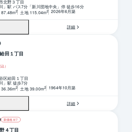
市北野３丁目
川」駅 バス7分「新川団地中央」停 徒歩16分
2026年6月築
2
2
87.48m
土地 115.04m
詳細
給田１丁目
税込）
谷区給田１丁目
川」駅 徒歩7分
1964年10月築
2
2
36.36m
土地 39.00m
詳細
新価格 8/7
野４丁目