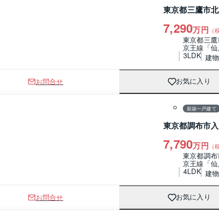
東京都三鷹市北
7,290
万円
（
東京都三鷹
京王線「仙
3LDK
建物 
お問合せ
お気に入り
1 / 0
間取り
新築一戸建て
東京都調布市入
7,790
万円
（
東京都調布
京王線「仙
4LDK
建物 
お問合せ
お気に入り
1 / 0