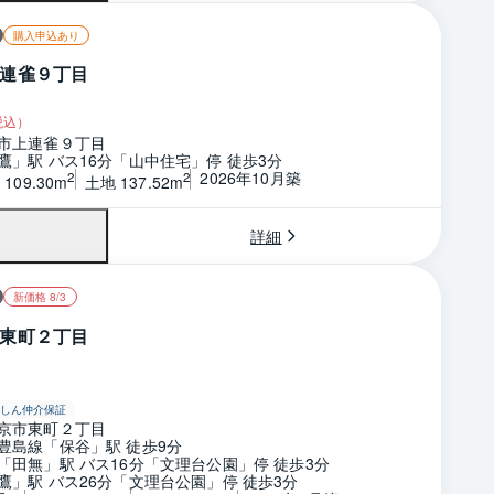
購入申込あり
連雀９丁目
税込）
市上連雀９丁目
鷹」駅 バス16分「山中住宅」停 徒歩3分
2026年10月築
2
2
109.30m
土地 137.52m
詳細
新価格 8/3
東町２丁目
しん仲介保証
京市東町２丁目
豊島線「保谷」駅 徒歩9分
「田無」駅 バス16分「文理台公園」停 徒歩3分
鷹」駅 バス26分「文理台公園」停 徒歩3分