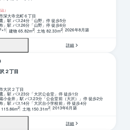
税込）
市深大寺北町６丁目
鷹」駅 バス24分「山野」停 徒歩5分
布」駅 バス26分「山野」停 徒歩6分
戸×1
2026年8月築
2
2
建物 65.82m
土地 82.33m
詳細
沢２丁目
市大沢２丁目
鷹」駅 バス23分「大沢公会堂」停 徒歩1分
蔵小金井」駅 バス23分「公会堂前（大沢）」停 徒歩2分
布」駅 バス14分「大沢台小学校前」停 徒歩4分
2013年6月築
2
2
115.86m
土地 150.31m
詳細