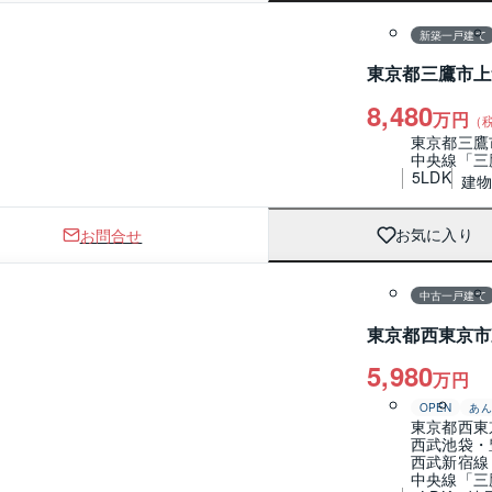
新築一戸建て
東京都三鷹市上
8,480
万円
（
東京都三鷹
中央線「三
5LDK
建物 
お問合せ
お気に入り
1 / 0
間取り
中古一戸建て
東京都西東京市
5,980
万円
OPEN
あん
東京都西東
西武池袋・
西武新宿線
中央線「三