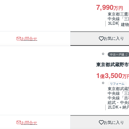
7,990
万円
東京都三鷹
中央線「三
3LDK
建物 
お問合せ
お気に入り
1 / 0
間取り
中古一戸建て
東京都武蔵野市
1
3,500
億
万
リフォーム
東京都武蔵
中央線「三
中央線「吉
総武・中央
2LDK＋納
お問合せ
お気に入り
1 / 0
間取り