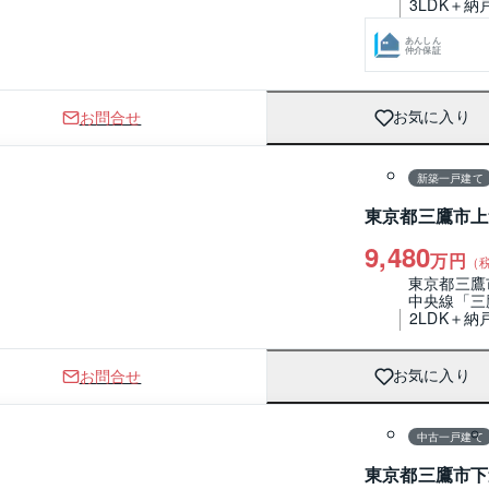
3LDK＋納
あんしん
仲介保証
お問合せ
お気に入り
1 / 0
間取り
新築一戸建て
東京都三鷹市上
9,480
万円
（
東京都三鷹
中央線「三
2LDK＋納
お問合せ
お気に入り
1 / 0
間取り
中古一戸建て
東京都三鷹市下