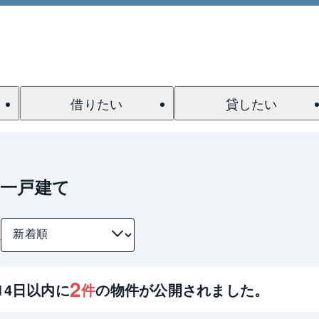
借りたい
貸したい
の一戸建て
件
2
14
日以内に
件
の物件が公開されました。
1 / 0
間取り