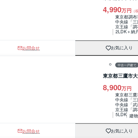
4,990
万円
（
東京都調布
中央線「三
京王線「調
2LDK＋納
お問合せ
お気に入り
1 / 0
間取り
中古一戸建て
東京都三鷹市大
8,900
万円
東京都三鷹
中央線「三
中央線「武
京王線「調
5LDK
建物 
お問合せ
お気に入り
1 / 0
間取り