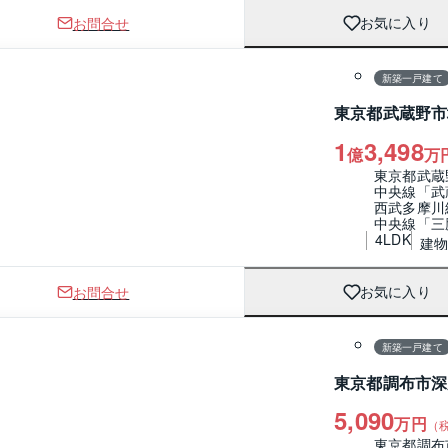
お問合せ
お気に入り
1 / 0
間取り
新築一戸建て
東京都武蔵野市
1
3,498
億
万
東京都武蔵
中央線「武
西武多摩川
中央線「三
4LDK
建物 
お問合せ
お気に入り
1 / 0
間取り
新築一戸建て
東京都調布市深
5,090
万円
（
東京都調布