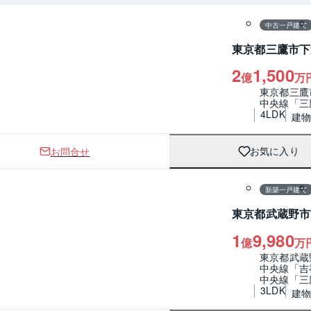
中古一戸建て
東京都三鷹市下
2
1,500
億
万
東京都三鷹
中央線「三
4LDK
建物 
お問合せ
お気に入り
1 / 0
間取り
新築一戸建て
東京都武蔵野市
1
9,980
億
万
東京都武蔵
中央線「吉
中央線「三
3LDK
建物 