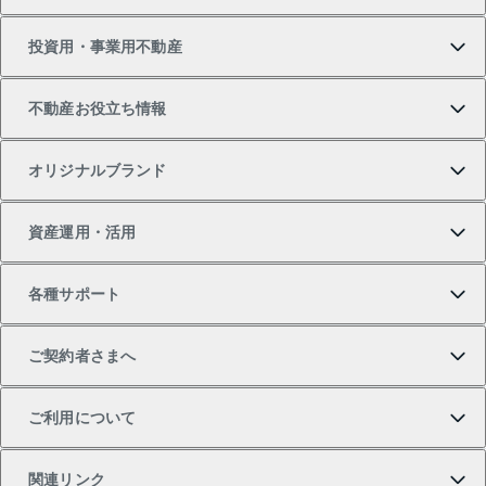
新築・分譲マンションの購入
マンションの売却・査定
借りたいTOP
投資用・事業用不動産
中古マンションの購入
一戸建ての売却・査定
物件を借りる
貸したいTOP
不動産お役立ち情報
一戸建ての購入
土地の売却・査定
オフィス・店舗の賃貸
無料賃料査定
投資用・事業用不動産TOP
オリジナルブランド
新築一戸建ての購入
スピードAI査定
借りるときの流れ
マンション賃料データ
投資用不動産
不動産お役立ち情報
資産運用・活用
中古一戸建ての購入
不動産売却について
借りるガイド
賃貸管理プラン
事業用不動産
不動産AIアドバイザー Tellus Talk
当社売主リノベーションマンション
各種サポート
一棟リノベーションマンション L`GENTE（ルジェン
土地の購入
不動産査定について
リロケーションについて
マンション投資
マンションライブラリー
等価交換事業
テ）
ご契約者さまへ
不動産購入の流れ
売却サービス
貸すときの流れ
投資用マンション
人気マンションランキング
区分リノベーションマンション Lideas（リディアス）
不動産M&A
シニア向けサポート
ご利用について
投資用一棟レジデンスWELL SQUARE（ウェルスクエ
注目キーワード物件特集
不動産売却の流れ
貸すガイド
マンション一棟
暮らしに役立つ不動産メディア 「Lnote」
アセットマネジメント・出資
相続サポート
ご契約者さまサポートメニュー
ア）
関連リンク