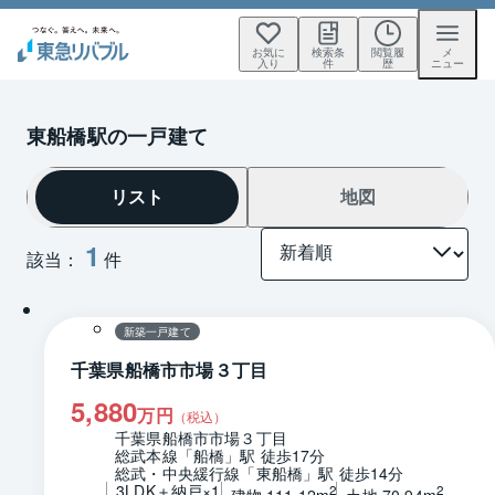
お気に
検索条
閲覧履
メ
入り
件
歴
ニュー
東船橋駅の一戸建て
リスト
地図
1
該当：
件
1 / 0
間取り
新築一戸建て
千葉県船橋市市場３丁目
5,880
万円
（税込）
千葉県船橋市市場３丁目
総武本線「船橋」駅 徒歩17分
総武・中央緩行線「東船橋」駅 徒歩14分
3LDK＋納戸×1
2
2