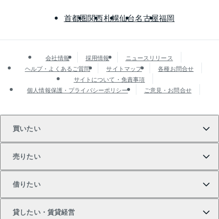
首都圏
関西
札幌
仙台
名古屋
福岡
会社情報
採用情報
ニュースリリース
ヘルプ・よくあるご質問
サイトマップ
各種お問合せ
サイトについて・免責事項
個人情報保護・プライバシーポリシー
ご意見・お問合せ
買いたい
売りたい
買いたいTOP
借りたい
マンションの購入
売りたいTOP
貸したい・賃貸経営