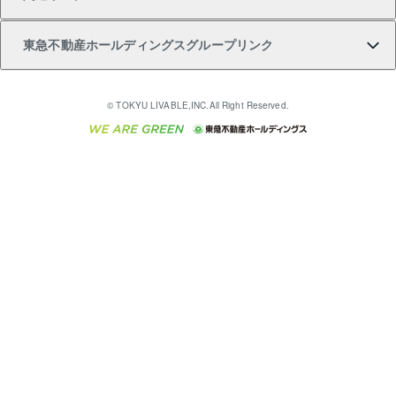
購入ガイド
不動産買換えの流れ
アパート経営
不動産相場・不動産価格情報
不動産小口投資 LEGACIA（レガシア）
リフォームサポート
ご紹介・再契約特典
本人確認に関するお客様へのお願い
東急不動産ホールディングスグループリンク
売却ガイド
アパート投資用物件
不動産売却FAQ
入居者様専用-各種ご案内（賃貸）
金融商品取引について
すまいValue
多言語対応
English
繁体中文
簡体中文
これからご結婚される方に東急百貨店のブライダルク
© TOKYU LIVABLE,INC.All Right Reserved.
収益物件
不動産コラム・ニュース
東急こすもす会「こすもすWeb」
東急リバブル ソーシャルメディアポリシー
東急不動産
ラブ
ご意見・お問い合わせ（金融商品取引専用の相談・お
人材サービスのご用命は 東急リバブルスタッフ株式会
ビル購入（ビル一棟）
不動産用語集
東急コミュニティー
問い合わせ窓口）
社まで
投資用不動産の売却査定
不動産なんでもネット相談室
保険募集におけるプライバシー・ポリシー
東北の逸品を贈ります 東北すぐれものセレクション
東急リバブル
ダイレクトメール（郵送物）・Eメールなどの送付停
事業用不動産の売却査定
住まいの税金
民泊の開業・運営のご相談は「ReINN株式会社」まで
東急住宅リース
止について
海外不動産
物件一括検索（購入＆賃貸）
宅地建物取引業者の皆様へ
学生情報センター（ナジック）
グループの一覧をもっと見る