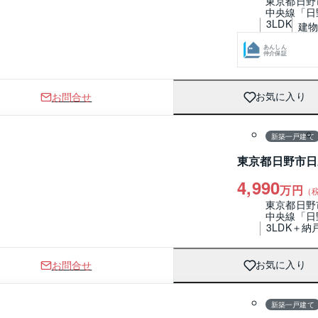
東京都日野
中央線「日
3LDK
建物 
あんしん
仲介保証
お問合せ
お気に入り
1 / 0
間取り
新築一戸建て
東京都日野市日
4,990
万円
（
東京都日野
中央線「日
3LDK＋納
お問合せ
お気に入り
1 / 0
間取り
新築一戸建て