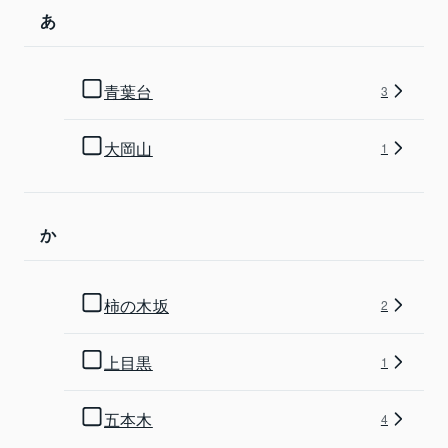
あ
青葉台
3
大岡山
1
か
柿の木坂
2
上目黒
1
五本木
4