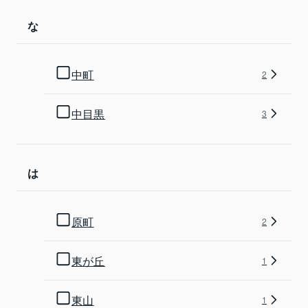
な
中町
2
中目黒
3
は
原町
2
東が丘
1
東山
1