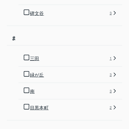
碑文谷
3
ま
三田
1
緑が丘
3
南
3
目黒本町
2