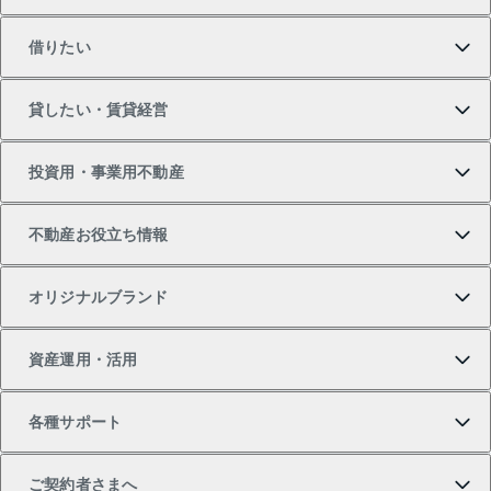
買いたいTOP
借りたい
マンションの購入
売りたいTOP
貸したい・賃貸経営
新築・分譲マンションの購入
マンションの売却・査定
借りたいTOP
投資用・事業用不動産
中古マンションの購入
一戸建ての売却・査定
物件を借りる
貸したいTOP
不動産お役立ち情報
一戸建ての購入
土地の売却・査定
オフィス・店舗の賃貸
無料賃料査定
投資用・事業用不動産TOP
オリジナルブランド
新築一戸建ての購入
スピードAI査定
借りるときの流れ
マンション賃料データ
投資用不動産
不動産お役立ち情報
資産運用・活用
中古一戸建ての購入
不動産売却について
借りるガイド
賃貸管理プラン
事業用不動産
不動産AIアドバイザー Tellus Talk
当社売主リノベーションマンション
各種サポート
一棟リノベーションマンション L`GENTE（ルジェン
土地の購入
不動産査定について
リロケーションについて
マンション投資
マンションライブラリー
等価交換事業
テ）
ご契約者さまへ