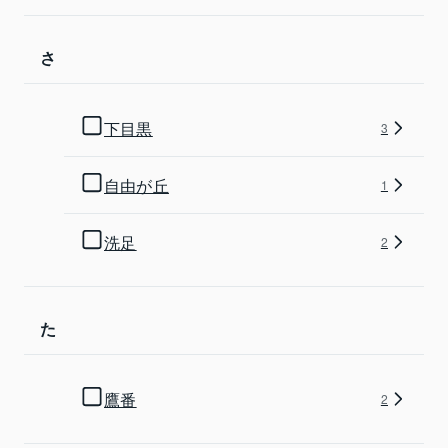
さ
下目黒
3
自由が丘
1
洗足
2
た
鷹番
2