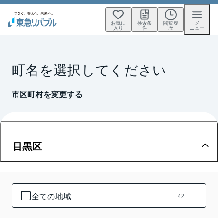
お気に
検索条
閲覧履
メ
入り
件
歴
ニュー
町名を選択してください
市区町村を変更する
目黒区
全ての地域
42