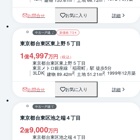
お問合せ
詳細
お気に入り
1 / 0
間取り
中古一戸建て
新価格 7/24
東京都台東区東上野５丁目
1
4,997
億
万円
（税込）
東京都台東区東上野５丁目
東京メトロ銀座線「稲荷町」駅 徒歩5分
3LDK
1999年12月築
2
2
建物 89.42m
土地 51.21m
お問合せ
詳細
お気に入り
1 / 0
間取り
中古一戸建て
東京都台東区池之端４丁目
2
9,000
億
万円
東京都台東区池之端４丁目