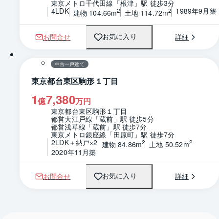
東京メトロ千代田線「根津」駅 徒歩3分
4LDK
1989年9月築
2
2
建物 104.66m
土地 114.72m
お問合せ
詳細
お気に入り
1 / 0
間取り
中古一戸建て
東京都台東区駒形１丁目
1
7,380
億
万円
東京都台東区駒形１丁目
都営大江戸線「蔵前」駅 徒歩5分
都営浅草線「蔵前」駅 徒歩7分
東京メトロ銀座線「田原町」駅 徒歩7分
2LDK＋納戸×2
2
2
建物 84.86m
土地 50.52m
2020年11月築
お問合せ
詳細
お気に入り