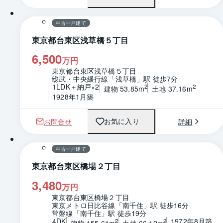
間取り
中古一戸建て
東京都台東区浅草橋５丁目
6,500
万円
東京都台東区浅草橋５丁目
総武・中央緩行線「浅草橋」駅 徒歩7分
1LDK＋納戸×2
2
2
建物 53.85m
土地 37.16m
1928年1月築
お問合せ
詳細
お気に入り
1 / 0
間取り
中古一戸建て
東京都台東区橋場２丁目
3,480
万円
東京都台東区橋場２丁目
東京メトロ日比谷線「南千住」駅 徒歩16分
常磐線「南千住」駅 徒歩19分
4DK
1972年8月築
2
2
建物 155.61m
土地 66.12m