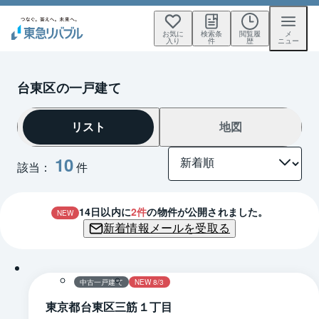
お気に
検索条
閲覧履
メ
入り
件
歴
ニュー
台東区の一戸建て
リスト
地図
10
該当：
件
14
日以内に
2
件
の物件が公開されました。
NEW
新着情報メールを受取る
1 / 0
間取り
中古一戸建て
NEW 8/3
東京都台東区三筋１丁目