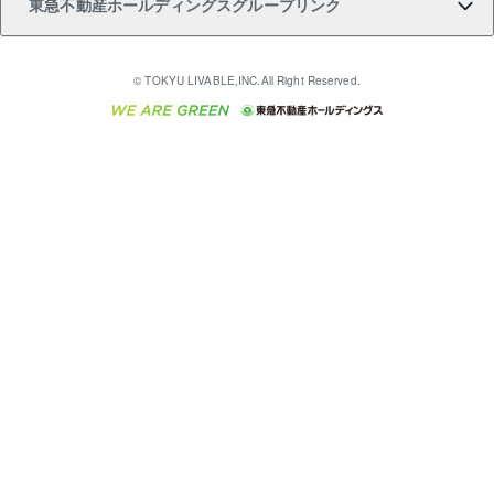
東急不動産ホールディングスグループリンク
売却ガイド
アパート投資用物件
不動産売却FAQ
入居者様専用-各種ご案内（賃貸）
金融商品取引について
すまいValue
多言語対応
English
繁体中文
簡体中文
これからご結婚される方に東急百貨店のブライダルク
© TOKYU LIVABLE,INC.All Right Reserved.
収益物件
不動産コラム・ニュース
東急こすもす会「こすもすWeb」
東急リバブル ソーシャルメディアポリシー
東急不動産
ラブ
ご意見・お問い合わせ（金融商品取引専用の相談・お
人材サービスのご用命は 東急リバブルスタッフ株式会
ビル購入（ビル一棟）
不動産用語集
東急コミュニティー
問い合わせ窓口）
社まで
投資用不動産の売却査定
不動産なんでもネット相談室
保険募集におけるプライバシー・ポリシー
東北の逸品を贈ります 東北すぐれものセレクション
東急リバブル
ダイレクトメール（郵送物）・Eメールなどの送付停
事業用不動産の売却査定
住まいの税金
民泊の開業・運営のご相談は「ReINN株式会社」まで
東急住宅リース
止について
海外不動産
物件一括検索（購入＆賃貸）
宅地建物取引業者の皆様へ
学生情報センター（ナジック）
グループの一覧をもっと見る