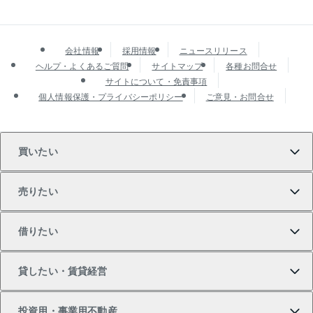
会社情報
採用情報
ニュースリリース
ヘルプ・よくあるご質問
サイトマップ
各種お問合せ
サイトについて・免責事項
個人情報保護・プライバシーポリシー
ご意見・お問合せ
買いたい
売りたい
買いたいTOP
借りたい
マンションの購入
売りたいTOP
貸したい・賃貸経営
新築・分譲マンションの購入
マンションの売却・査定
借りたいTOP
投資用・事業用不動産