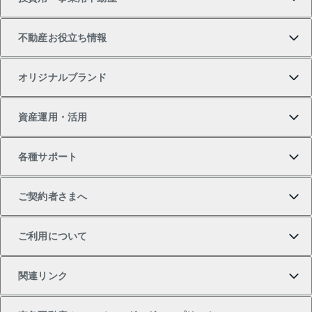
中古マンションの購入
一戸建ての売却・査定
物件を借りる
貸したいTOP
不動産お役立ち情報
一戸建ての購入
土地の売却・査定
オフィス・店舗の賃貸
無料賃料査定
投資用・事業用不動産TOP
オリジナルブランド
新築一戸建ての購入
スピードAI査定
借りるときの流れ
マンション賃料データ
投資用不動産
不動産お役立ち情報
資産運用・活用
中古一戸建ての購入
不動産売却について
借りるガイド
賃貸管理プラン
事業用不動産
不動産AIアドバイザー Tellus Talk
当社売主リノベーションマンション
各種サポート
一棟リノベーションマンション L`GENTE（ルジェン
土地の購入
不動産査定について
リロケーションについて
マンション投資
マンションライブラリー
等価交換事業
テ）
ご契約者さまへ
不動産購入の流れ
売却サービス
貸すときの流れ
投資用マンション
人気マンションランキング
区分リノベーションマンション Lideas（リディアス）
不動産M&A
シニア向けサポート
ご利用について
投資用一棟レジデンスWELL SQUARE（ウェルスクエ
注目キーワード物件特集
不動産売却の流れ
貸すガイド
マンション一棟
暮らしに役立つ不動産メディア 「Lnote」
アセットマネジメント・出資
相続サポート
ご契約者さまサポートメニュー
ア）
関連リンク
購入ガイド
不動産買換えの流れ
アパート経営
不動産相場・不動産価格情報
不動産小口投資 LEGACIA（レガシア）
リフォームサポート
ご紹介・再契約特典
本人確認に関するお客様へのお願い