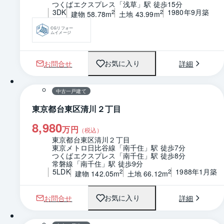
つくばエクスプレス「浅草」駅 徒歩15分
3DK
1980年9月築
2
2
建物 58.78m
土地 43.99m
CGリフォー
ムイメージ
お問合せ
詳細
お気に入り
1 / 0
中古一戸建て
東京都台東区清川２丁目
8,980
万円
（税込）
東京都台東区清川２丁目
東京メトロ日比谷線「南千住」駅 徒歩7分
つくばエクスプレス「南千住」駅 徒歩8分
常磐線「南千住」駅 徒歩9分
5LDK
1988年1月築
2
2
建物 142.05m
土地 66.12m
お問合せ
詳細
お気に入り
1 / 0
間取り