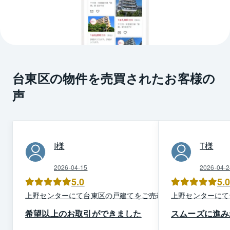
台東区の物件を売買されたお客様の
声
I
様
T
様
2026-04-15
2026-04-2
5.0
5.
上野
センター
にて
台東区
の
戸建て
を
ご売却
上野
センター
にて
希望以上のお取引ができました
スムーズに進み