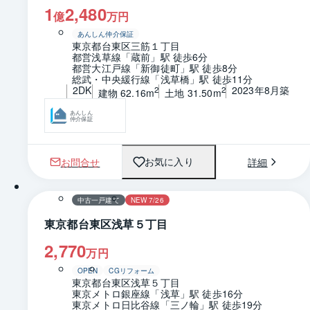
1
2,480
億
万円
あんしん仲介保証
東京都台東区三筋１丁目
都営浅草線「蔵前」駅 徒歩6分
都営大江戸線「新御徒町」駅 徒歩8分
総武・中央緩行線「浅草橋」駅 徒歩11分
2DK
2023年8月築
2
2
建物 62.16m
土地 31.50m
あんしん
仲介保証
お問合せ
詳細
お気に入り
1 / 0
中古一戸建て
NEW 7/26
東京都台東区浅草５丁目
2,770
万円
OPEN
CGリフォーム
東京都台東区浅草５丁目
東京メトロ銀座線「浅草」駅 徒歩16分
東京メトロ日比谷線「三ノ輪」駅 徒歩19分