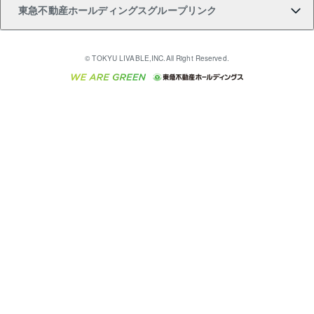
東急不動産ホールディングスグループリンク
売却ガイド
アパート投資用物件
不動産売却FAQ
入居者様専用-各種ご案内（賃貸）
金融商品取引について
すまいValue
多言語対応
English
繁体中文
簡体中文
これからご結婚される方に東急百貨店のブライダルク
© TOKYU LIVABLE,INC.All Right Reserved.
収益物件
不動産コラム・ニュース
東急こすもす会「こすもすWeb」
東急リバブル ソーシャルメディアポリシー
東急不動産
ラブ
ご意見・お問い合わせ（金融商品取引専用の相談・お
人材サービスのご用命は 東急リバブルスタッフ株式会
ビル購入（ビル一棟）
不動産用語集
東急コミュニティー
問い合わせ窓口）
社まで
投資用不動産の売却査定
不動産なんでもネット相談室
保険募集におけるプライバシー・ポリシー
東北の逸品を贈ります 東北すぐれものセレクション
東急リバブル
ダイレクトメール（郵送物）・Eメールなどの送付停
事業用不動産の売却査定
住まいの税金
民泊の開業・運営のご相談は「ReINN株式会社」まで
東急住宅リース
止について
海外不動産
物件一括検索（購入＆賃貸）
宅地建物取引業者の皆様へ
学生情報センター（ナジック）
グループの一覧をもっと見る