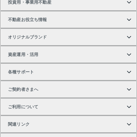
投資用・事業用不動産
中古マンションの購入
一戸建ての売却・査定
物件を借りる
貸したいTOP
不動産お役立ち情報
一戸建ての購入
土地の売却・査定
オフィス・店舗の賃貸
無料賃料査定
投資用・事業用不動産TOP
オリジナルブランド
新築一戸建ての購入
スピードAI査定
借りるときの流れ
マンション賃料データ
投資用不動産
不動産お役立ち情報
資産運用・活用
中古一戸建ての購入
不動産売却について
借りるガイド
賃貸管理プラン
事業用不動産
不動産AIアドバイザー Tellus Talk
当社売主リノベーションマンション
各種サポート
一棟リノベーションマンション L`GENTE（ルジェン
土地の購入
不動産査定について
リロケーションについて
マンション投資
マンションライブラリー
等価交換事業
テ）
ご契約者さまへ
不動産購入の流れ
売却サービス
貸すときの流れ
投資用マンション
人気マンションランキング
区分リノベーションマンション Lideas（リディアス）
不動産M&A
シニア向けサポート
ご利用について
投資用一棟レジデンスWELL SQUARE（ウェルスクエ
注目キーワード物件特集
不動産売却の流れ
貸すガイド
マンション一棟
暮らしに役立つ不動産メディア 「Lnote」
アセットマネジメント・出資
相続サポート
ご契約者さまサポートメニュー
ア）
関連リンク
購入ガイド
不動産買換えの流れ
アパート経営
不動産相場・不動産価格情報
不動産小口投資 LEGACIA（レガシア）
リフォームサポート
ご紹介・再契約特典
本人確認に関するお客様へのお願い