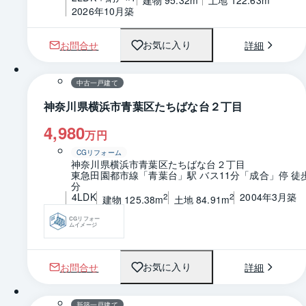
建物 95.32m
土地 122.63m
2026年10月築
お問合せ
詳細
お気に入り
1 / 0
間取り
中古一戸建て
神奈川県横浜市青葉区たちばな台２丁目
4,980
万円
CGリフォーム
神奈川県横浜市青葉区たちばな台２丁目
東急田園都市線「青葉台」駅 バス11分「成合」停 徒
分
4LDK
2004年3月築
2
2
建物 125.38m
土地 84.91m
CGリフォー
ムイメージ
お問合せ
詳細
お気に入り
1 / 0
間取り
新築一戸建て