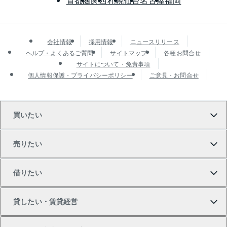
首都圏
関西
札幌
仙台
名古屋
福岡
会社情報
採用情報
ニュースリリース
ヘルプ・よくあるご質問
サイトマップ
各種お問合せ
サイトについて・免責事項
個人情報保護・プライバシーポリシー
ご意見・お問合せ
買いたい
売りたい
買いたいTOP
借りたい
マンションの購入
売りたいTOP
貸したい・賃貸経営
新築・分譲マンションの購入
マンションの売却・査定
借りたいTOP