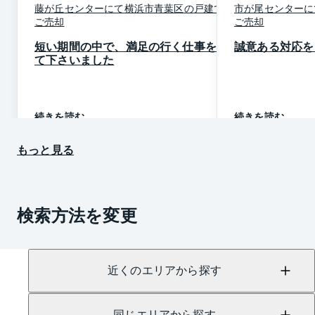
藤が丘
センター
にて
横浜市青葉区
の
戸建て
を
市が尾
センター
に
ご売却
ご売却
短い期間の中で、満足の行く仕事をし
誠意ある対応を
て下さいました
続きを読む
続きを読む
もっと見る
検索方法を変更
近くのエリアから探す
同じエリアから探す