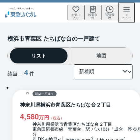
お気に
検索条
閲覧履
メ
入り
件
歴
ニュー
横浜市青葉区 たちばな台の一戸建て
リスト
地図
4
該当：
件
1 / 0
間取り
新築一戸建て
神奈川県横浜市青葉区たちばな台２丁目
4,580
万円
（税込）
神奈川県横浜市青葉区たちばな台２丁目
東急田園都市線「青葉台」駅 バス10分「成合」停 徒
分
2LDK＋納戸×1
2
2