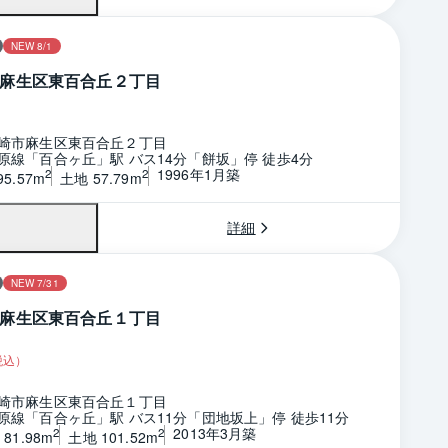
NEW 8/1
麻生区東百合丘２丁目
崎市麻生区東百合丘２丁目
原線「百合ヶ丘」駅 バス14分「餅坂」停 徒歩4分
1996年1月築
2
2
5.57m
土地 57.79m
詳細
NEW 7/31
麻生区東百合丘１丁目
税込）
崎市麻生区東百合丘１丁目
原線「百合ヶ丘」駅 バス11分「団地坂上」停 徒歩11分
2013年3月築
2
2
81.98m
土地 101.52m