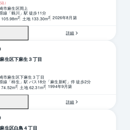
税込）
崎市麻生区岡上
原線「鶴川」駅 徒歩11分
2026年8月築
2
2
105.98m
土地 133.30m
詳細
麻生区下麻生３丁目
崎市麻生区下麻生３丁目
原線「柿生」駅 バス18分「麻生新町」停 徒歩2分
1994年9月築
2
2
74.52m
土地 62.31m
詳細
麻生区白鳥４丁目