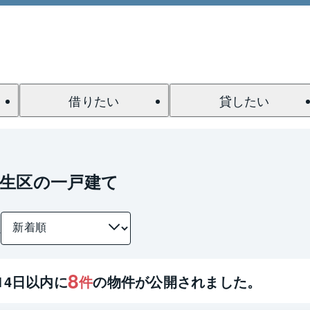
借りたい
貸したい
生区の一戸建て
件
8
14
日以内に
件
の物件が公開されました。
1 / 0
間取り