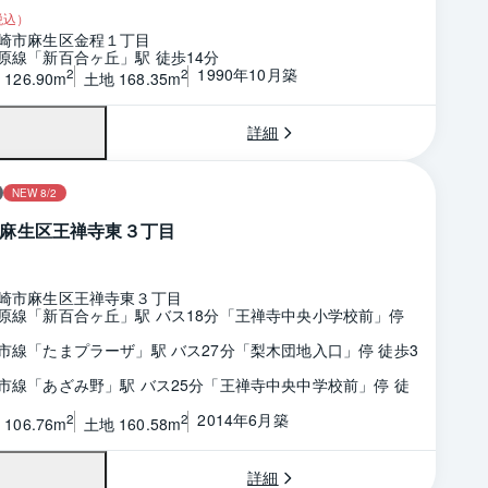
税込）
崎市麻生区金程１丁目
原線「新百合ヶ丘」駅 徒歩14分
1990年10月築
2
2
126.90m
土地 168.35m
詳細
NEW 8/2
麻生区王禅寺東３丁目
崎市麻生区王禅寺東３丁目
原線「新百合ヶ丘」駅 バス18分「王禅寺中央小学校前」停 
市線「たまプラーザ」駅 バス27分「梨木団地入口」停 徒歩3
市線「あざみ野」駅 バス25分「王禅寺中央中学校前」停 徒
2014年6月築
2
2
106.76m
土地 160.58m
詳細