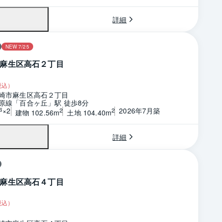
詳細
NEW 7/25
麻生区高石２丁目
税込）
崎市麻生区高石２丁目
原線「百合ヶ丘」駅 徒歩8分
戸×2
2026年7月築
2
2
建物 102.56m
土地 104.40m
詳細
麻生区高石４丁目
税込）