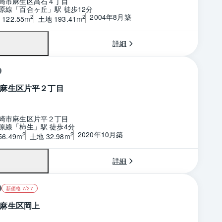
崎市麻生区高石４丁目
原線「百合ヶ丘」駅 徒歩12分
2004年8月築
2
2
122.55m
土地 193.41m
詳細
麻生区片平２丁目
崎市麻生区片平２丁目
原線「柿生」駅 徒歩4分
2020年10月築
2
2
6.49m
土地 32.98m
詳細
新価格 7/27
麻生区岡上