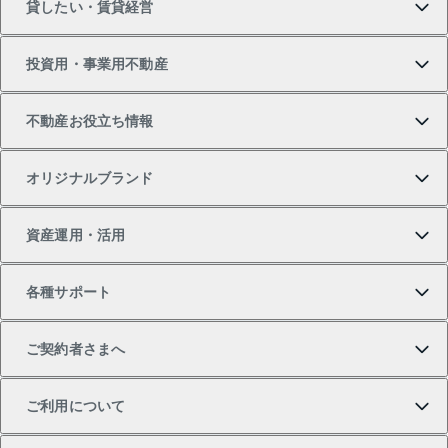
貸したい・賃貸経営
新築・分譲マンションの購入
マンションの売却・査定
借りたいTOP
投資用・事業用不動産
中古マンションの購入
一戸建ての売却・査定
物件を借りる
貸したいTOP
不動産お役立ち情報
一戸建ての購入
土地の売却・査定
オフィス・店舗の賃貸
無料賃料査定
投資用・事業用不動産TOP
オリジナルブランド
新築一戸建ての購入
スピードAI査定
借りるときの流れ
マンション賃料データ
投資用不動産
不動産お役立ち情報
資産運用・活用
中古一戸建ての購入
不動産売却について
借りるガイド
賃貸管理プラン
事業用不動産
不動産AIアドバイザー Tellus Talk
当社売主リノベーションマンション
各種サポート
一棟リノベーションマンション L`GENTE（ルジェン
土地の購入
不動産査定について
リロケーションについて
マンション投資
マンションライブラリー
等価交換事業
テ）
ご契約者さまへ
不動産購入の流れ
売却サービス
貸すときの流れ
投資用マンション
人気マンションランキング
区分リノベーションマンション Lideas（リディアス）
不動産M&A
シニア向けサポート
ご利用について
投資用一棟レジデンスWELL SQUARE（ウェルスクエ
注目キーワード物件特集
不動産売却の流れ
貸すガイド
マンション一棟
暮らしに役立つ不動産メディア 「Lnote」
アセットマネジメント・出資
相続サポート
ご契約者さまサポートメニュー
ア）