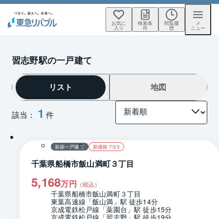
お気に
検索条
閲覧履
メ
入り
件
歴
ニュー
習志野駅の一戸建て
リスト
地図
1
該当：
件
1 / 0
間取り
新築一戸建て
新価格 7/23
千葉県船橋市飯山満町３丁目
5,168
万円
（税込）
千葉県船橋市飯山満町３丁目
東葉高速線「飯山満」駅 徒歩14分
京成電鉄松戸線「薬園台」駅 徒歩15分
京成電鉄松戸線「習志野」駅 徒歩19分