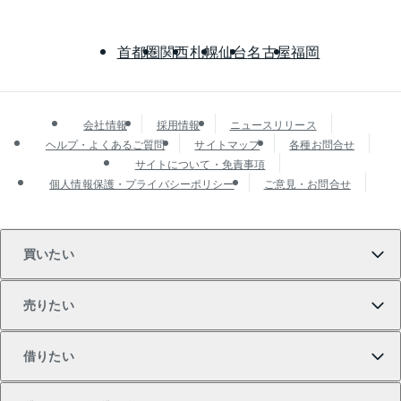
首都圏
関西
札幌
仙台
名古屋
福岡
会社情報
採用情報
ニュースリリース
ヘルプ・よくあるご質問
サイトマップ
各種お問合せ
サイトについて・免責事項
個人情報保護・プライバシーポリシー
ご意見・お問合せ
買いたい
売りたい
買いたいTOP
借りたい
マンションの購入
売りたいTOP