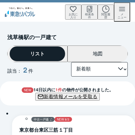
お気に
検索条
閲覧履
メ
入り
件
歴
ニュー
浅草橋駅の一戸建て
リスト
地図
2
該当：
件
14
日以内に
1
件
の物件が公開されました。
NEW
新着情報メールを受取る
1 / 0
間取り
中古一戸建て
NEW 8/3
東京都台東区三筋１丁目