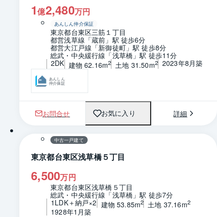
1
2,480
億
万円
あんしん仲介保証
東京都台東区三筋１丁目
都営浅草線「蔵前」駅 徒歩6分
都営大江戸線「新御徒町」駅 徒歩8分
総武・中央緩行線「浅草橋」駅 徒歩11分
2DK
2023年8月築
2
2
建物 62.16m
土地 31.50m
あんしん
仲介保証
お問合せ
詳細
お気に入り
1 / 0
間取り
中古一戸建て
東京都台東区浅草橋５丁目
6,500
万円
東京都台東区浅草橋５丁目
総武・中央緩行線「浅草橋」駅 徒歩7分
1LDK＋納戸×2
2
2
建物 53.85m
土地 37.16m
1928年1月築