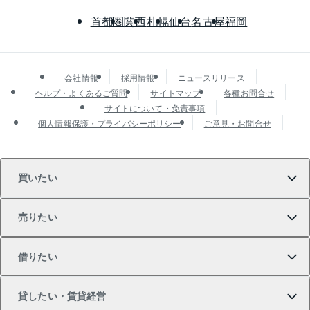
首都圏
関西
札幌
仙台
名古屋
福岡
会社情報
採用情報
ニュースリリース
ヘルプ・よくあるご質問
サイトマップ
各種お問合せ
サイトについて・免責事項
個人情報保護・プライバシーポリシー
ご意見・お問合せ
買いたい
売りたい
買いたいTOP
借りたい
マンションの購入
売りたいTOP
貸したい・賃貸経営
新築・分譲マンションの購入
マンションの売却・査定
借りたいTOP