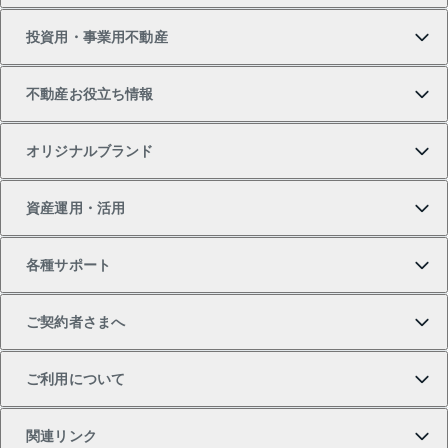
投資用・事業用不動産
中古マンションの購入
一戸建ての売却・査定
物件を借りる
貸したいTOP
不動産お役立ち情報
一戸建ての購入
土地の売却・査定
オフィス・店舗の賃貸
無料賃料査定
投資用・事業用不動産TOP
オリジナルブランド
新築一戸建ての購入
スピードAI査定
借りるときの流れ
マンション賃料データ
投資用不動産
不動産お役立ち情報
資産運用・活用
中古一戸建ての購入
不動産売却について
借りるガイド
賃貸管理プラン
事業用不動産
不動産AIアドバイザー Tellus Talk
当社売主リノベーションマンション
各種サポート
一棟リノベーションマンション L`GENTE（ルジェン
土地の購入
不動産査定について
リロケーションについて
マンション投資
マンションライブラリー
等価交換事業
テ）
ご契約者さまへ
不動産購入の流れ
売却サービス
貸すときの流れ
投資用マンション
人気マンションランキング
区分リノベーションマンション Lideas（リディアス）
不動産M&A
シニア向けサポート
ご利用について
投資用一棟レジデンスWELL SQUARE（ウェルスクエ
注目キーワード物件特集
不動産売却の流れ
貸すガイド
マンション一棟
暮らしに役立つ不動産メディア 「Lnote」
アセットマネジメント・出資
相続サポート
ご契約者さまサポートメニュー
ア）
関連リンク