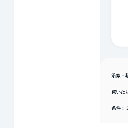
沿線・
買いた
条件：