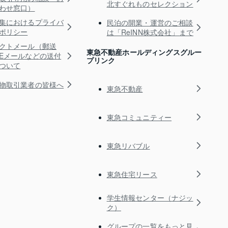
北すぐれものセレクション
わせ窓口）
集におけるプライバ
民泊の開業・運営のご相談
ポリシー
は「ReINN株式会社」まで
クトメール（郵送
東急不動産ホールディングスグルー
Eメールなどの送付
プリンク
ついて
物取引業者の皆様へ
東急不動産
東急コミュニティー
東急リバブル
東急住宅リース
学生情報センター（ナジッ
ク）
グループの一覧をもっと見