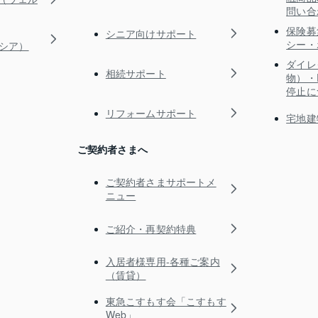
問い合
保険募
シニア向けサポート
シー・
ガシア）
ダイレ
相続サポート
物）・
停止に
リフォームサポート
宅地建
ご契約者さまへ
ご契約者さまサポートメ
ニュー
ご紹介・再契約特典
入居者様専用-各種ご案内
（賃貸）
東急こすもす会「こすもす
Web」