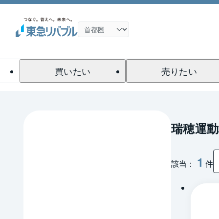
買いたい
売りたい
瑞穂運動
1
該当：
件