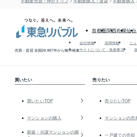
不動産売買・仲介トップ
不動産購入・賃貸
不動産購入
首都圏
関西
札幌
仙台
会社情報
採用情報
ニュ
サイトについて・免責事項
売買・賃貸 全国29,967件から物件検索
買いたい
売りたい
買いたいTOP
売りたいTOP
マンションの購入
マンションの売
新築・分譲マンションの購
一戸建ての売却