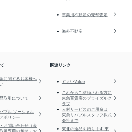
事業用不動産の売却査定
海外不動産
いて
関連リンク
認に関するお客様へ
すまいValue
い
これからご結婚される方に
品取引について
東急百貨店のブライダルク
ラブ
人材サービスのご用命は
バブル ソーシャル
東急リバブルスタッフ株式
アポリシー
会社まで
・お問い合わせ（金
東北の逸品を贈ります 東
取引専用の相談・お