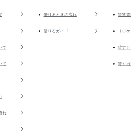
定
借りるときの流れ
賃貸管
借りるガイド
リロケ
いて
貸すと
いて
貸すガ
れ
流れ