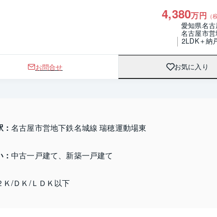
4,380
万円
（
愛知県名古
名古屋市営
2LDK＋納
お問合せ
お気に入り
駅：
名古屋市営地下鉄名城線 瑞穂運動場東
い：
中古一戸建て、新築一戸建て
２Ｋ/ＤＫ/ＬＤＫ以下