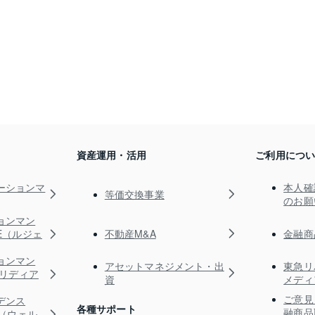
資産運用・活用
ご利用につ
ーションマ
本人確
等価交換事業
のお願
ョンマン
不動産M&A
金融商
TE（ルジェ
ョンマン
アセットマネジメント・出
東急リ
s（リディア
資
メディ
ご意見
デンス
各種サポート
融商品
RE（ウェル