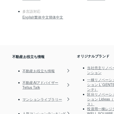
多言語対応
English
繁体中文
簡体中文
オリジナルブランド
不動産お役立ち情報
当社売主リノベ
不動産お役立ち情報
ンション
一棟リノベーシ
不動産AIアドバイザー
ション L`GEN
Tellus Talk
ンテ）
区分リノベーシ
ション Lidea
マンションライブラリー
ス）
投資用一棟レジ
人気マンションランキング
WELL SQUA