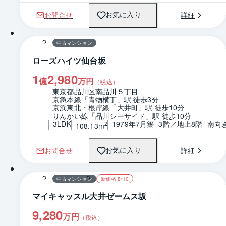
お問合せ
詳細
お気に入り
1 / 0
間取り
中古マンション
ローズハイツ仙台坂
1
2,980
億
万円
（税込）
東京都品川区南品川５丁目
京急本線「青物横丁」駅 徒歩3分
京浜東北・根岸線「大井町」駅 徒歩10分
りんかい線「品川シーサイド」駅 徒歩10分
3LDK
1979年7月築
3階／地上8階
南向
2
108.13m
お問合せ
詳細
お気に入り
1 / 0
間取り
中古マンション
新価格 8/10
マイキャッスル大井ゼームス坂
9,280
万円
（税込）