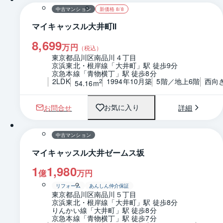
中古マンション
新価格 8/8
マイキャッスル大井町Ⅱ
8,699
万円
（税込）
東京都品川区南品川４丁目
京浜東北・根岸線「大井町」駅 徒歩9分
京急本線「青物横丁」駅 徒歩8分
2LDK
1994年10月築
5階／地上6階
西向
2
54.16m
お問合せ
詳細
お気に入り
1 / 0
間取り
中古マンション
マイキャッスル大井ゼームス坂
1
1,980
億
万円
リフォーム
あんしん仲介保証
東京都品川区南品川５丁目
京浜東北・根岸線「大井町」駅 徒歩8分
りんかい線「大井町」駅 徒歩8分
京急本線「青物横丁」駅 徒歩7分