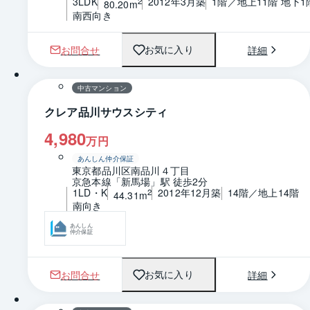
3LDK
2012年3月築
1階／地上11階 地下1
2
80.20m
南西向き
お問合せ
詳細
お気に入り
1 / 0
間取り
中古マンション
クレア品川サウスシティ
4,980
万円
あんしん仲介保証
東京都品川区南品川４丁目
京急本線「新馬場」駅 徒歩2分
1LD・K
2012年12月築
14階／地上14階
2
44.31m
南向き
あんしん
仲介保証
お問合せ
詳細
お気に入り
1 / 0
間取り