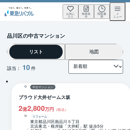
お気に
検索条
閲覧履
メ
入り
件
歴
ニュー
品川区の中古マンション
リスト
地図
10
該当：
件
1 / 0
間取り
中古マンション
プラウド大井ゼームス坂
2
2,800
億
万円
（税込）
リフォーム
東京都品川区南品川５丁目
京浜東北・根岸線「大井町」駅 徒歩5分