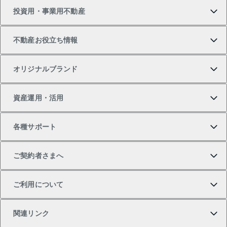
投資用・事業用不動産
中古マンションの購入
一戸建ての売却・査定
物件を借りる
貸したいTOP
不動産お役立ち情報
一戸建ての購入
土地の売却・査定
オフィス・店舗の賃貸
無料賃料査定
投資用・事業用不動産TOP
オリジナルブランド
新築一戸建ての購入
スピードAI査定
借りるときの流れ
マンション賃料データ
投資用不動産
不動産お役立ち情報
資産運用・活用
中古一戸建ての購入
不動産売却について
借りるガイド
賃貸管理プラン
事業用不動産
不動産AIアドバイザー Tellus Talk
当社売主リノベーションマンション
各種サポート
一棟リノベーションマンション L`GENTE（ルジェン
土地の購入
不動産査定について
リロケーションについて
マンション投資
マンションライブラリー
等価交換事業
テ）
ご契約者さまへ
不動産購入の流れ
売却サービス
貸すときの流れ
投資用マンション
人気マンションランキング
区分リノベーションマンション Lideas（リディアス）
不動産M&A
シニア向けサポート
ご利用について
投資用一棟レジデンスWELL SQUARE（ウェルスクエ
注目キーワード物件特集
不動産売却の流れ
貸すガイド
マンション一棟
暮らしに役立つ不動産メディア 「Lnote」
アセットマネジメント・出資
相続サポート
ご契約者さまサポートメニュー
ア）
関連リンク
購入ガイド
不動産買換えの流れ
アパート経営
不動産相場・不動産価格情報
不動産小口投資 LEGACIA（レガシア）
リフォームサポート
ご紹介・再契約特典
本人確認に関するお客様へのお願い