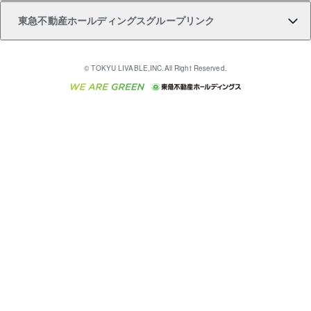
東急不動産ホールディングスグループリンク
売却ガイド
アパート投資用物件
不動産売却FAQ
入居者様専用-各種ご案内（賃貸）
金融商品取引について
すまいValue
多言語対応
English
繁体中文
簡体中文
これからご結婚される方に東急百貨店のブライダルク
© TOKYU LIVABLE,INC.All Right Reserved.
収益物件
不動産コラム・ニュース
東急こすもす会「こすもすWeb」
東急リバブル ソーシャルメディアポリシー
東急不動産
ラブ
ご意見・お問い合わせ（金融商品取引専用の相談・お
人材サービスのご用命は 東急リバブルスタッフ株式会
ビル購入（ビル一棟）
不動産用語集
東急コミュニティー
問い合わせ窓口）
社まで
投資用不動産の売却査定
不動産なんでもネット相談室
保険募集におけるプライバシー・ポリシー
東北の逸品を贈ります 東北すぐれものセレクション
東急リバブル
ダイレクトメール（郵送物）・Eメールなどの送付停
事業用不動産の売却査定
住まいの税金
民泊の開業・運営のご相談は「ReINN株式会社」まで
東急住宅リース
止について
海外不動産
物件一括検索（購入＆賃貸）
宅地建物取引業者の皆様へ
学生情報センター（ナジック）
グループの一覧をもっと見る