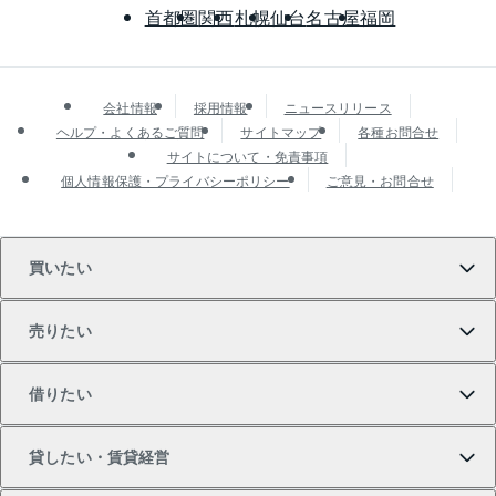
首都圏
関西
札幌
仙台
名古屋
福岡
会社情報
採用情報
ニュースリリース
ヘルプ・よくあるご質問
サイトマップ
各種お問合せ
サイトについて・免責事項
個人情報保護・プライバシーポリシー
ご意見・お問合せ
買いたい
売りたい
買いたいTOP
借りたい
マンションの購入
売りたいTOP
貸したい・賃貸経営
新築・分譲マンションの購入
マンションの売却・査定
借りたいTOP