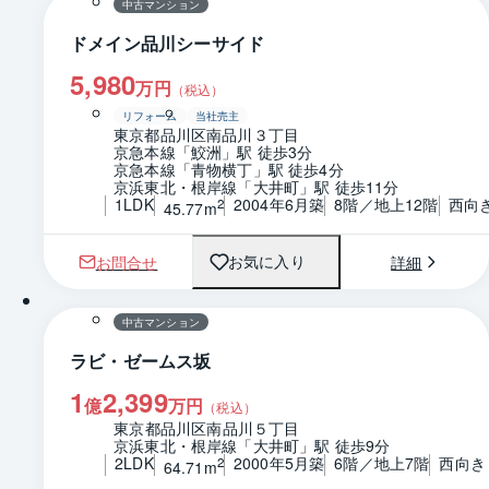
中古マンション
ドメイン品川シーサイド
5,980
万円
（税込）
リフォーム
当社売主
東京都品川区南品川３丁目
京急本線「鮫洲」駅 徒歩3分
京急本線「青物横丁」駅 徒歩4分
京浜東北・根岸線「大井町」駅 徒歩11分
1LDK
2004年6月築
8階／地上12階
西向
2
45.77m
お問合せ
詳細
お気に入り
1 / 0
間取り
中古マンション
ラビ・ゼームス坂
1
2,399
億
万円
（税込）
東京都品川区南品川５丁目
京浜東北・根岸線「大井町」駅 徒歩9分
2LDK
2000年5月築
6階／地上7階
西向き
2
64.71m