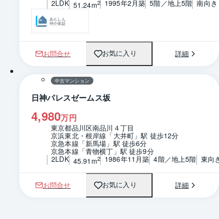
2LDK
1995年2月築
5階／地上5階
南向き
2
51.24m
あんしん
仲介保証
お問合せ
詳細
お気に入り
1 / 0
間取り
中古マンション
日神パレスゼームス坂
4,980
万円
東京都品川区南品川４丁目
京浜東北・根岸線「大井町」駅 徒歩12分
京急本線「新馬場」駅 徒歩6分
京急本線「青物横丁」駅 徒歩9分
2LDK
1986年11月築
4階／地上5階
東向
2
45.91m
お問合せ
詳細
お気に入り