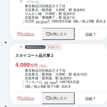
リフォーム
東京都品川区南品川５丁目
京浜東北・根岸線「大井町」駅 徒歩8分
りんかい線「大井町」駅 徒歩8分
京急本線「青物横丁」駅 徒歩7分
2LDK
1995年2月築
4階／地上5階
西向き
2
50.50m
お問合せ
詳細
お気に入り
1 / 0
間取り
中古マンション
新価格 8/8
スカイコート品川第２
4,099
万円
（税込）
東京都品川区南品川４丁目
京浜東北・根岸線「大井町」駅 徒歩10分
京急本線「新馬場」駅 徒歩8分
ワンルーム
1987年6月築
2
32.16m
5階／地上5階 地下1階
北向き
お問合せ
詳細
お気に入り
1 / 0
間取り