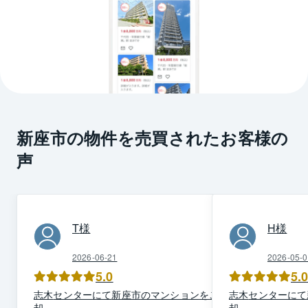
新座市の物件を売買されたお客様の
声
T
様
H
様
2026-06-21
2026-05-0
5.0
5.
志木
センター
にて
新座市
の
マンション
を
ご売
志木
センター
にて
却
却