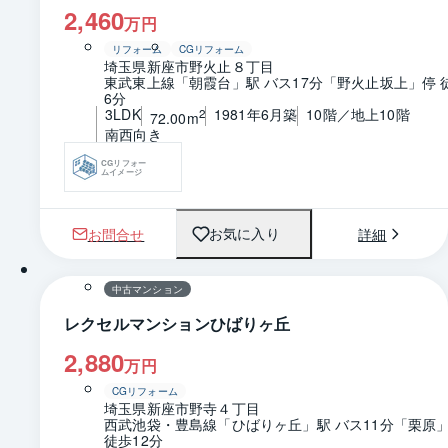
2,460
万円
リフォーム
CGリフォーム
埼玉県新座市野火止８丁目
東武東上線「朝霞台」駅 バス17分「野火止坂上」停 
6分
3LDK
1981年6月築
10階／地上10階
2
72.00m
南西向き
CGリフォー
ムイメージ
お問合せ
詳細
お気に入り
1 / 0
間取り
中古マンション
レクセルマンションひばりヶ丘
2,880
万円
CGリフォーム
埼玉県新座市野寺４丁目
西武池袋・豊島線「ひばりヶ丘」駅 バス11分「栗原」
徒歩12分