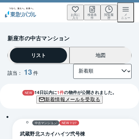
お気に
検索条
閲覧履
メ
入り
件
歴
ニュー
新座市の中古マンション
リスト
地図
13
該当：
件
14
日以内に
1
件
の物件が公開されました。
NEW
新着情報メールを受取る
1 / 0
間取り
中古マンション
NEW 7/27
武蔵野北スカイハイツ弐号棟