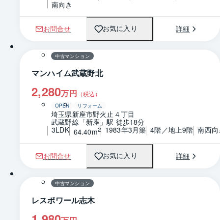
南向き
お問合せ
詳細
お気に入り
1 / 0
間取り
中古マンション
マンハイム武蔵野北
2,280
万円
（税込）
OPEN
リフォーム
埼玉県新座市野火止４丁目
武蔵野線「新座」駅 徒歩18分
3LDK
1983年3月築
4階／地上9階
南西向
2
64.40m
お問合せ
詳細
お気に入り
1 / 0
間取り
中古マンション
レスポワール志木
1,980