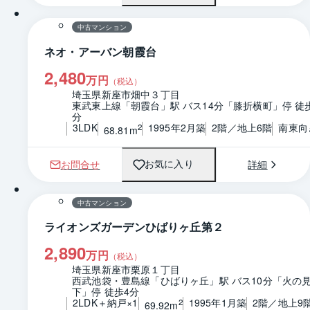
中古マンション
ネオ・アーバン朝霞台
2,480
万円
（税込）
埼玉県新座市畑中３丁目
東武東上線「朝霞台」駅 バス14分「膝折横町」停 徒
分
3LDK
1995年2月築
2階／地上6階
南東向
2
68.81m
お問合せ
詳細
お気に入り
1 / 0
間取り
中古マンション
ライオンズガーデンひばりヶ丘第２
2,890
万円
（税込）
埼玉県新座市栗原１丁目
西武池袋・豊島線「ひばりヶ丘」駅 バス10分「火の
下」停 徒歩4分
2LDK＋納戸×1
1995年1月築
2階／地上9
2
69.92m