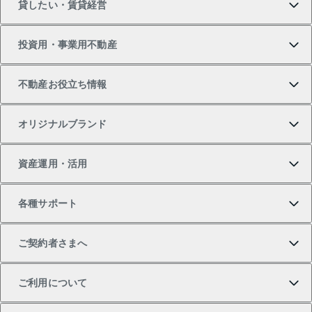
貸したい・賃貸経営
新築・分譲マンションの購入
マンションの売却・査定
借りたいTOP
投資用・事業用不動産
中古マンションの購入
一戸建ての売却・査定
物件を借りる
貸したいTOP
不動産お役立ち情報
一戸建ての購入
土地の売却・査定
オフィス・店舗の賃貸
無料賃料査定
投資用・事業用不動産TOP
オリジナルブランド
新築一戸建ての購入
スピードAI査定
借りるときの流れ
マンション賃料データ
投資用不動産
不動産お役立ち情報
資産運用・活用
中古一戸建ての購入
不動産売却について
借りるガイド
賃貸管理プラン
事業用不動産
不動産AIアドバイザー Tellus Talk
当社売主リノベーションマンション
各種サポート
一棟リノベーションマンション L`GENTE（ルジェン
土地の購入
不動産査定について
リロケーションについて
マンション投資
マンションライブラリー
等価交換事業
テ）
ご契約者さまへ
不動産購入の流れ
売却サービス
貸すときの流れ
投資用マンション
人気マンションランキング
区分リノベーションマンション Lideas（リディアス）
不動産M&A
シニア向けサポート
ご利用について
投資用一棟レジデンスWELL SQUARE（ウェルスクエ
注目キーワード物件特集
不動産売却の流れ
貸すガイド
マンション一棟
暮らしに役立つ不動産メディア 「Lnote」
アセットマネジメント・出資
相続サポート
ご契約者さまサポートメニュー
ア）