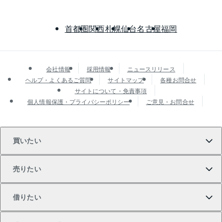
首都圏
関西
札幌
仙台
名古屋
福岡
会社情報
採用情報
ニュースリリース
ヘルプ・よくあるご質問
サイトマップ
各種お問合せ
サイトについて・免責事項
個人情報保護・プライバシーポリシー
ご意見・お問合せ
買いたい
売りたい
買いたいTOP
借りたい
マンションの購入
売りたいTOP