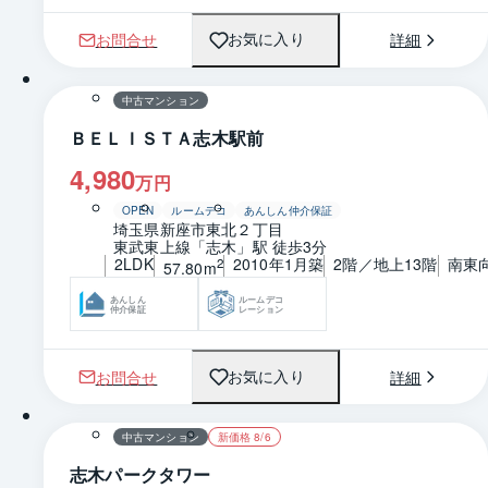
お問合せ
詳細
お気に入り
1 / 0
間取り
中古マンション
ＢＥＬＩＳＴＡ志木駅前
4,980
万円
OPEN
ルームデコ
あんしん仲介保証
埼玉県新座市東北２丁目
東武東上線「志木」駅 徒歩3分
2LDK
2010年1月築
2階／地上13階
南東
2
57.80m
あんしん
ルームデコ
仲介保証
レーション
お問合せ
詳細
お気に入り
1 / 0
間取り
中古マンション
新価格 8/6
志木パークタワー