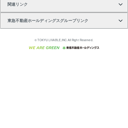
関連リンク
購入ガイド
不動産買換えの流れ
アパート経営
不動産相場・不動産価格情報
不動産小口投資 LEGACIA（レガシア）
リフォームサポート
ご紹介・再契約特典
本人確認に関するお客様へのお願い
東急不動産ホールディングスグループリンク
売却ガイド
アパート投資用物件
不動産売却FAQ
入居者様専用-各種ご案内（賃貸）
金融商品取引について
すまいValue
多言語対応
English
繁体中文
簡体中文
これからご結婚される方に東急百貨店のブライダルク
© TOKYU LIVABLE,INC.All Right Reserved.
収益物件
不動産コラム・ニュース
東急こすもす会「こすもすWeb」
東急リバブル ソーシャルメディアポリシー
東急不動産
ラブ
ご意見・お問い合わせ（金融商品取引専用の相談・お
人材サービスのご用命は 東急リバブルスタッフ株式会
ビル購入（ビル一棟）
不動産用語集
東急コミュニティー
問い合わせ窓口）
社まで
投資用不動産の売却査定
不動産なんでもネット相談室
保険募集におけるプライバシー・ポリシー
東北の逸品を贈ります 東北すぐれものセレクション
東急リバブル
ダイレクトメール（郵送物）・Eメールなどの送付停
事業用不動産の売却査定
住まいの税金
民泊の開業・運営のご相談は「ReINN株式会社」まで
東急住宅リース
止について
海外不動産
物件一括検索（購入＆賃貸）
宅地建物取引業者の皆様へ
学生情報センター（ナジック）
グループの一覧をもっと見る