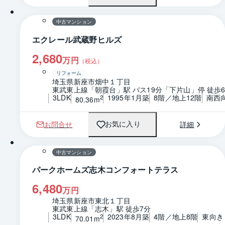
中古マンション
エクレール武蔵野ヒルズ
2,680
万円
（税込）
リフォーム
埼玉県新座市畑中１丁目
東武東上線「朝霞台」駅 バス19分「下片山」停 徒歩
3LDK
1995年1月築
8階／地上12階
南西
2
80.36m
お問合せ
詳細
お気に入り
1 / 0
間取り
中古マンション
パークホームズ志木コンフォートテラス
6,480
万円
埼玉県新座市東北１丁目
東武東上線「志木」駅 徒歩7分
3LDK
2023年8月築
4階／地上8階
東向き
2
70.01m