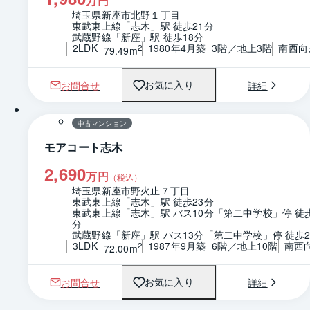
万円
埼玉県新座市北野１丁目
東武東上線「志木」駅 徒歩21分
武蔵野線「新座」駅 徒歩18分
2LDK
1980年4月築
3階／地上3階
南西向
2
79.49m
お問合せ
詳細
お気に入り
1 / 0
間取り
中古マンション
モアコート志木
2,690
万円
（税込）
埼玉県新座市野火止７丁目
東武東上線「志木」駅 徒歩23分
東武東上線「志木」駅 バス10分「第二中学校」停 徒
分
武蔵野線「新座」駅 バス13分「第二中学校」停 徒歩
3LDK
1987年9月築
6階／地上10階
南西
2
72.00m
お問合せ
詳細
お気に入り