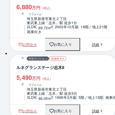
6,880
万円
（税込）
リフォーム
埼玉県新座市東北２丁目
東武東上線「志木」駅 徒歩1分
2LDK
2003年10月築
18階／地上21階
2
69.72m
南東向き
お問合せ
詳細
お気に入り
1 / 0
間取り
中古マンション
新価格 8/6
ルネグランステージ志木Ⅱ
5,490
万円
（税込）
リフォーム
埼玉県新座市東北２丁目
東武東上線「志木」駅 徒歩3分
3LDK
1998年3月築
5階／地上13階
南東
2
66.05m
お問合せ
詳細
お気に入り
1 / 0
間取り