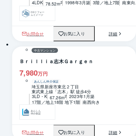
4LDK
1998年3月築
3階／地上7階
南東向
2
78.52m
CGリフォー
ムイメージ
お問合せ
詳細
お気に入り
1 / 0
間取り
中古マンション
Ｂｒｉｌｌｉａ志木Ｇａｒｇｅｎ
7,980
万円
あんしん仲介保証
埼玉県新座市東北２丁目
東武東上線「志木」駅 徒歩4分
3LD・K
2023年1月築
2
67.26m
17階／地上18階 地下1階
南西向き
あんしん
仲介保証
お問合せ
詳細
お気に入り
1 / 0
間取り