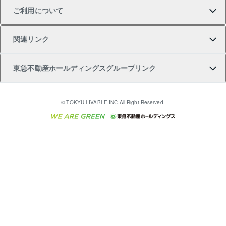
ご利用について
投資用一棟レジデンスWELL SQUARE（ウェルスクエ
注目キーワード物件特集
不動産売却の流れ
貸すガイド
マンション一棟
暮らしに役立つ不動産メディア 「Lnote」
アセットマネジメント・出資
相続サポート
ご契約者さまサポートメニュー
ア）
関連リンク
購入ガイド
不動産買換えの流れ
アパート経営
不動産相場・不動産価格情報
不動産小口投資 LEGACIA（レガシア）
リフォームサポート
ご紹介・再契約特典
本人確認に関するお客様へのお願い
東急不動産ホールディングスグループリンク
売却ガイド
アパート投資用物件
不動産売却FAQ
入居者様専用-各種ご案内（賃貸）
金融商品取引について
すまいValue
多言語対応
English
繁体中文
簡体中文
これからご結婚される方に東急百貨店のブライダルク
© TOKYU LIVABLE,INC.All Right Reserved.
収益物件
不動産コラム・ニュース
東急こすもす会「こすもすWeb」
東急リバブル ソーシャルメディアポリシー
東急不動産
ラブ
ご意見・お問い合わせ（金融商品取引専用の相談・お
人材サービスのご用命は 東急リバブルスタッフ株式会
ビル購入（ビル一棟）
不動産用語集
東急コミュニティー
問い合わせ窓口）
社まで
投資用不動産の売却査定
不動産なんでもネット相談室
保険募集におけるプライバシー・ポリシー
東北の逸品を贈ります 東北すぐれものセレクション
東急リバブル
ダイレクトメール（郵送物）・Eメールなどの送付停
事業用不動産の売却査定
住まいの税金
民泊の開業・運営のご相談は「ReINN株式会社」まで
東急住宅リース
止について
海外不動産
物件一括検索（購入＆賃貸）
宅地建物取引業者の皆様へ
学生情報センター（ナジック）