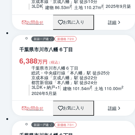
京成本線「京成八幡」駅 徒歩10分
3LDK
2025年9月築
2
2
建物 86.53m
土地 110.27m
お問合せ
詳細
お気に入り
1 / 0
間取り
新築一戸建て
新価格 7/20
千葉県市川市八幡６丁目
6,388
万円
（税込）
千葉県市川市八幡６丁目
総武・中央緩行線「本八幡」駅 徒歩25分
京成本線「京成八幡」駅 徒歩22分
都営新宿線「本八幡」駅 徒歩24分
3LDK＋納戸×1
2
2
建物 101.54m
土地 110.00m
2026年5月築
お問合せ
詳細
お気に入り
1 / 0
間取り
新築一戸建て
新価格 7/31