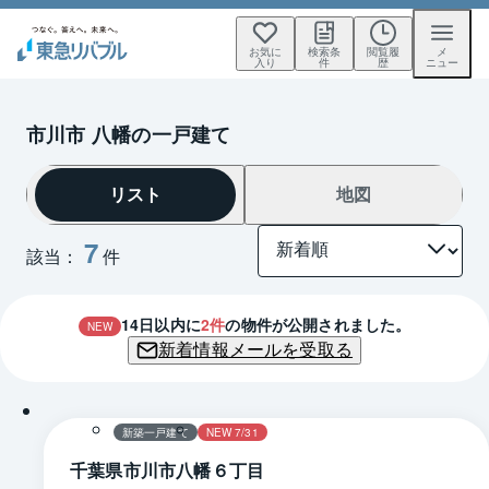
お気に
検索条
閲覧履
メ
入り
件
歴
ニュー
市川市 八幡の一戸建て
リスト
地図
7
該当：
件
14
日以内に
2
件
の物件が公開されました。
NEW
新着情報メールを受取る
1 / 0
間取り
新築一戸建て
NEW 7/31
千葉県市川市八幡６丁目