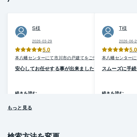
S
様
T
様
2026-03-29
2026-06-2
5.0
5.
本八幡
センター
にて
市川市
の
戸建て
を
ご売却
本八幡
センター
に
安心してお任せする事が出来ました
スムーズに手続
続きを読む
続きを読む
もっと見る
検索方法を変更