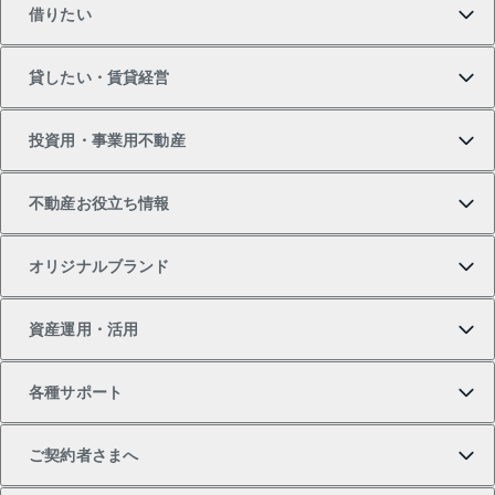
借りたい
マンションの購入
売りたいTOP
貸したい・賃貸経営
新築・分譲マンションの購入
マンションの売却・査定
借りたいTOP
投資用・事業用不動産
中古マンションの購入
一戸建ての売却・査定
物件を借りる
貸したいTOP
不動産お役立ち情報
一戸建ての購入
土地の売却・査定
オフィス・店舗の賃貸
無料賃料査定
投資用・事業用不動産TOP
オリジナルブランド
新築一戸建ての購入
スピードAI査定
借りるときの流れ
マンション賃料データ
投資用不動産
不動産お役立ち情報
資産運用・活用
中古一戸建ての購入
不動産売却について
借りるガイド
賃貸管理プラン
事業用不動産
不動産AIアドバイザー Tellus Talk
当社売主リノベーションマンション
各種サポート
一棟リノベーションマンション L`GENTE（ルジェン
土地の購入
不動産査定について
リロケーションについて
マンション投資
マンションライブラリー
等価交換事業
テ）
ご契約者さまへ
不動産購入の流れ
売却サービス
貸すときの流れ
投資用マンション
人気マンションランキング
区分リノベーションマンション Lideas（リディアス）
不動産M&A
シニア向けサポート